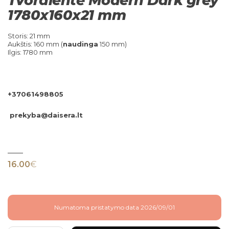
Tvoralentė Modern Dark grey
1780x160x21 mm
Storis: 21 mm
Aukštis: 160 mm (
naudinga
150 mm)
Ilgis: 1780 mm
+37061498805
prekyba@daisera.lt
16.00
€
Numatoma pristatymo data 2026/09/01