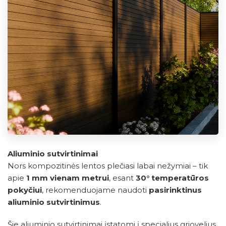
Aliuminio sutvirtinimai
Nors kompozitinės lentos plečiasi labai nežymiai – tik
apie
1 mm vienam metrui
, esant
30° temperatūros
pokyčiui
, rekomenduojame naudoti
pasirinktinus
aliuminio sutvirtinimus
.
Šie aliuminio sutvirtinimai įstatomi į specialius griovelius