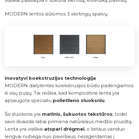
visiškai pasislepia ir sukuria vientisą, estetišką paviršių.
MODERN lentos siūlomos 3 skirtingų spalvų:
Inovatyvi koekstruzijos technologija
MODERN dailylentės koekstruzijos būdu padengiamos
iš visų pusių. Tai reiškia, kad kompozitinė lenta yra
apsaugota specialiu
polietileno sluoksniu
.
Šis sluoksnis yra
matinis, šukuotos tekstūros
, todėl
savo išvaizda labai primena natūralaus medžio pluoštą.
Lenta yra visiškai
atspari drėgmei
, o lietaus vanduo
lengvai nubėga nuo paviršiaus, neįsigerdamas į