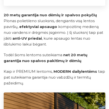
20 metų garantija nuo dėmių ir spalvos pokyčių
Plonas polietileno sluoksnis, dengiantis visą lentos
paviršių,
efektyviai apsaugo
kompozitinę medieną
nuo vandens ir drėgmės įsigėrimo. Į šį sluoksnį taip pat
įdėti
anti-UV priedai
, kurie apsaugo lentas nuo
išblukimo laikui bėgant.
Todėl šioms lentoms suteikiama
net 20 metų
garantija nuo spalvos pakitimų ir dėmių
.
Kaip ir PREMIUM lentoms,
MODERN dailylentėms
taip
pat suteikiama garantija nuo vabzdžių ir termitų
pažeidimų.