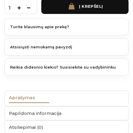
Į KREPŠELĮ
produkto kiekis: Tvoralentė Modern Dark grey 1780x160x21 mm
Turite klausimų apie prekę?
Atsisiųsti nemokamą pavyzdį
Reikia didesnio kiekio? Susisiekite su vadybininku
Aprašymas
Papildoma informacija
Atsiliepimai (0)