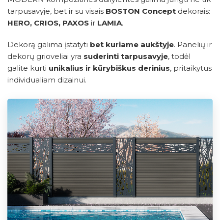
tarpusavyje, bet ir su visais
BOSTON Concept
dekorais:
HERO, CRIOS, PAXOS
ir
LAMIA
.
Dekorą galima įstatyti
bet kuriame aukštyje
. Panelių ir
dekorų grioveliai yra
suderinti tarpusavyje
, todėl
galite kurti
unikalius ir kūrybiškus derinius
, pritaikytus
individualiam dizainui.