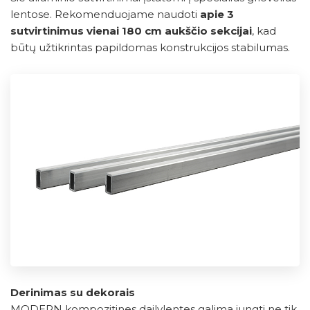
lentose. Rekomenduojame naudoti
apie 3
sutvirtinimus vienai 180 cm aukščio sekcijai
, kad
būtų užtikrintas papildomas konstrukcijos stabilumas.
Derinimas su dekorais
MODERN kompozitines dailylentes galima jungti ne tik