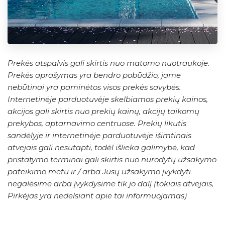
Prekės atspalvis gali skirtis nuo matomo nuotraukoje.
Prekės aprašymas yra bendro pobūdžio, jame
nebūtinai yra paminėtos visos prekės savybės.
Internetinėje parduotuvėje skelbiamos prekių kainos,
akcijos gali skirtis nuo prekių kainų, akcijų taikomų
prekybos, aptarnavimo centruose. Prekių likutis
sandėlyje ir internetinėje parduotuvėje išimtinais
atvejais gali nesutapti, todėl išlieka galimybė, kad
pristatymo terminai gali skirtis nuo nurodytų užsakymo
pateikimo metu ir / arba Jūsų užsakymo įvykdyti
negalėsime arba įvykdysime tik jo dalį (tokiais atvejais,
Pirkėjas yra nedelsiant apie tai informuojamas)