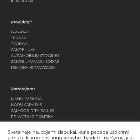
KONTAKTAI
Produktai:
FASADAS
TERASA
TVOROS
SANDĖLIUKAI
AUTOMOBILIŲ STOGINĖS
SANDĖLIAVIMAS / SODAS
NEMOKAMI PAVYZDŽIAI
Vartotojams
MANO PASKYRA
NORŲ SĄRAŠAS
SĄLYGOS IR TAISYKLĖS
PRIVATUMO POLITIKA
Svetainėje naudojami slapukai, kurie padeda užtikrinti
jums teikiamų paslaugų kokybę. Tęsdami naršymą, jūs