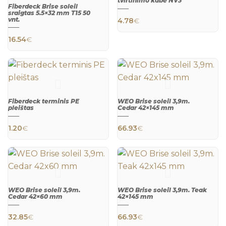
tvirtinimo kabė NV3
Fiberdeck Brise soleil
sraigtas 5.5×32 mm T15 50
vnt.
4.78
€
QUICK
VIEW
16.54
€
QUICK
VIEW
Fiberdeck terminis PE
WEO Brise soleil 3,9m.
pleištas
Cedar 42×145 mm
1.20
€
66.93
€
QUICK
QUICK
VIEW
VIEW
WEO Brise soleil 3,9m.
WEO Brise soleil 3,9m. Teak
Cedar 42×60 mm
42×145 mm
32.85
€
66.93
€
QUICK
QUICK
VIEW
VIEW