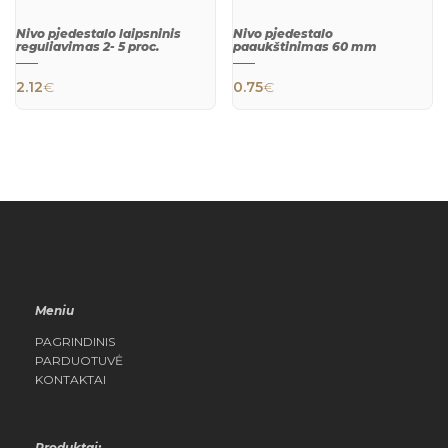
Nivo pjedestalo laipsninis
Nivo pjedestalo
reguliavimas 2- 5 proc.
paaukštinimas 60 mm
2.12
€
0.75
€
QUICK
QUICK
VIEW
VIEW
Meniu
PAGRINDINIS
PARDUOTUVĖ
KONTAKTAI
Produktai: