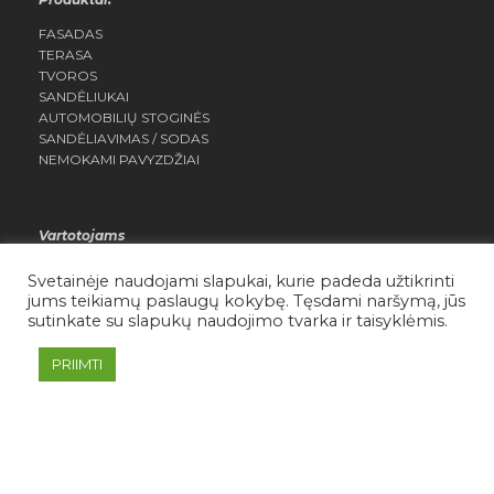
FASADAS
TERASA
TVOROS
SANDĖLIUKAI
AUTOMOBILIŲ STOGINĖS
SANDĖLIAVIMAS / SODAS
NEMOKAMI PAVYZDŽIAI
Vartotojams
MANO PASKYRA
Svetainėje naudojami slapukai, kurie padeda užtikrinti
NORŲ SĄRAŠAS
jums teikiamų paslaugų kokybę. Tęsdami naršymą, jūs
SĄLYGOS IR TAISYKLĖS
sutinkate su slapukų naudojimo tvarka ir taisyklėmis.
PRIVATUMO POLITIKA
PRIIMTI
Daisera.lt Visos teisės saugomos