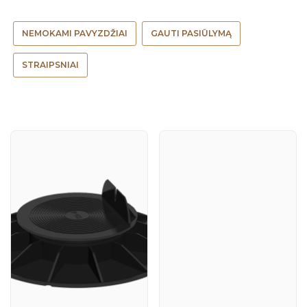
NEMOKAMI PAVYZDŽIAI
GAUTI PASIŪLYMĄ
STRAIPSNIAI