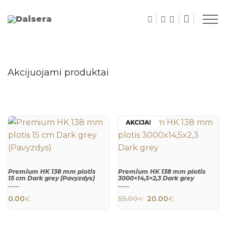
Akcijuojami produktai
AKCIJA!
Premium HK 138 mm plotis
Premium HK 138 mm plotis
15 cm Dark grey (Pavyzdys)
3000×14,5×2,3 Dark grey
Original price was: 
Current price
0.00
€
55.00
€
20.00
€
QUICK
QUICK
VIEW
VIEW