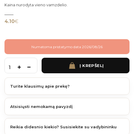
Kaina nurodyta vieno vamzdelio.
4.10
€
Numatoma pristatymo data 2026/08/26
Į KREPŠELĮ
produkto kiekis: Tvoralenčių sutvirtinimo vamzdelis 11x20mm - 1.75m
Turite klausimų apie prekę?
Atsisiųsti nemokamą pavyzdį
Reikia didesnio kiekio? Susisiekite su vadybininku