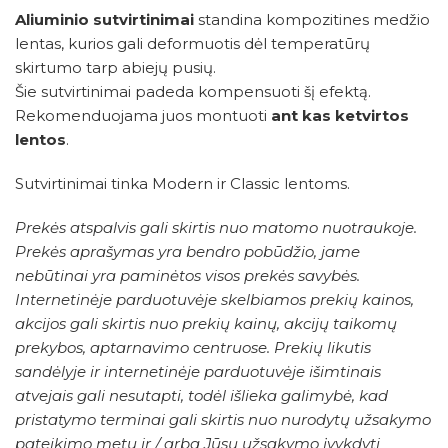
Aliuminio sutvirtinimai
standina kompozitines medžio
lentas, kurios gali deformuotis dėl temperatūrų
skirtumo tarp abiejų pusių.
Šie sutvirtinimai padeda kompensuoti šį efektą.
Rekomenduojama juos montuoti
ant kas ketvirtos
lentos
.
Sutvirtinimai tinka Modern ir Classic lentoms.
Prekės atspalvis gali skirtis nuo matomo nuotraukoje.
Prekės aprašymas yra bendro pobūdžio, jame
nebūtinai yra paminėtos visos prekės savybės.
Internetinėje parduotuvėje skelbiamos prekių kainos,
akcijos gali skirtis nuo prekių kainų, akcijų taikomų
prekybos, aptarnavimo centruose. Prekių likutis
sandėlyje ir internetinėje parduotuvėje išimtinais
atvejais gali nesutapti, todėl išlieka galimybė, kad
pristatymo terminai gali skirtis nuo nurodytų užsakymo
pateikimo metu ir / arba Jūsų užsakymo įvykdyti