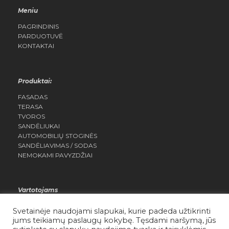
Meniu
PAGRINDINIS
PARDUOTUVĖ
KONTAKTAI
Produktai:
FASADAS
TERASA
TVOROS
SANDĖLIUKAI
AUTOMOBILIŲ STOGINĖS
SANDĖLIAVIMAS / SODAS
NEMOKAMI PAVYZDŽIAI
Vartotojams
MANO PASKYRA
Svetainėje naudojami slapukai, kurie padeda užtikrinti
NORŲ SĄRAŠAS
jums teikiamų paslaugų kokybę. Tęsdami naršymą, jūs
SĄLYGOS IR TAISYKLĖS