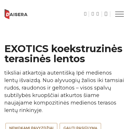
EXOTICS koekstruzinės
terasinės lentos
tiksliai atkartoja autentišką Ipé medienos
lentų išvaizdą. Nuo alyvuogių žalios iki tamsiai
rudos, raudonos ir geltonos – visos spalvų
subtilybės kruopščiai atkurtos šiame
naujajame kompozitinės medienos terasos
lentų rinkinyje.
NEMOKAMI PAVYZDŽIAI
GAUTI PASIŪLYMĄ