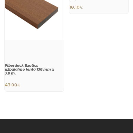
18.10
€
QUICK
VIEW
Fiberdeck Exotics
užbaigimo lenta 138 mm x
3,0 m.
43.00
€
QUICK
VIEW