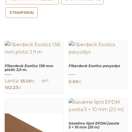
STRAIPSNIAI
Fiberdeck Exotics 138 mm
Fiberdeck Exotics pavyzdys
plotis 3,9 m.
Lenta:
· m²:
55.00
€
0.00
€
QUICK
QUICK
VIEW
VIEW
102.23
€
Savaime lipni EPDM juosta
5 × 10 mm (20 m)