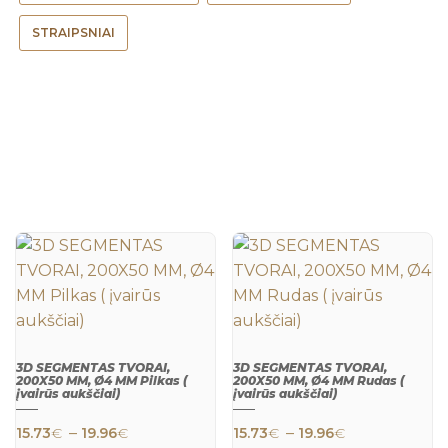
STRAIPSNIAI
3D SEGMENTAS TVORAI,
3D SEGMENTAS TVORAI,
200X50 MM, Ø4 MM Pilkas (
200X50 MM, Ø4 MM Rudas (
įvairūs aukščiai)
įvairūs aukščiai)
This product has multiple variants. The 
This product h
Price range: 15.73€ through 19.96€
Price range:
–
–
15.73
€
19.96
€
15.73
€
19.96
€
QUICK
QUICK