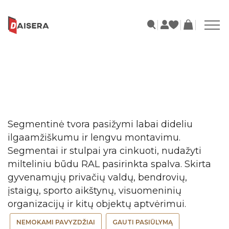
Segmentinė tvora pasižymi labai dideliu
ilgaamžiškumu ir lengvu montavimu.
Segmentai ir stulpai yra cinkuoti, nudažyti
milteliniu būdu RAL pasirinkta spalva. Skirta
gyvenamųjų privačių valdų, bendrovių,
įstaigų, sporto aikštynų, visuomeninių
NEMOKAMI PAVYZDŽIAI
GAUTI PASIŪLYMĄ