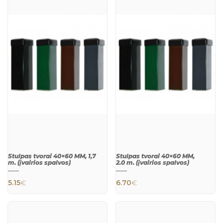
This product has multiple variants. The 
This product h
QUICK
QUICK
VIEW
VIEW
Stulpas tvorai 40×60 MM, 1,7
Stulpas tvorai 40×60 MM,
m. (įvairios spalvos)
2.0 m. (įvairios spalvos)
5.15
€
6.70
€