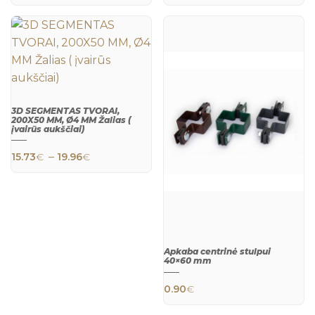
VIEW
VIEW
3D SEGMENTAS TVORAI,
200X50 MM, Ø4 MM Žalias (
įvairūs aukščiai)
This product has multiple variants. The 
Price range: 15.73€ through 19.96€
–
15.73
€
19.96
€
QUICK
VIEW
Apkaba centrinė stulpui
40×60 mm
0.90
€