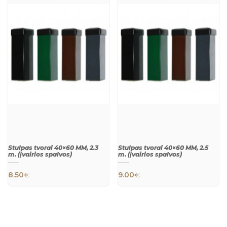
This product has multiple variants. The 
This product h
QUICK
QUICK
VIEW
VIEW
Stulpas tvorai 40×60 MM, 2.3
Stulpas tvorai 40×60 MM, 2.5
m. (įvairios spalvos)
m. (įvairios spalvos)
8.50
€
9.00
€
This product has multiple variants. The 
This product h