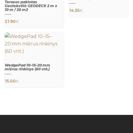
Terasos paklotas
Geotekstilė GEODECK 2 m x
10 m / 20 m2
14.55
€
QUICK
VIEW
21.90
€
QUICK
VIEW
WedgePad 10–15–20 mm
mišrus rinkinys (60 vnt.)
15.00
€
QUICK
VIEW