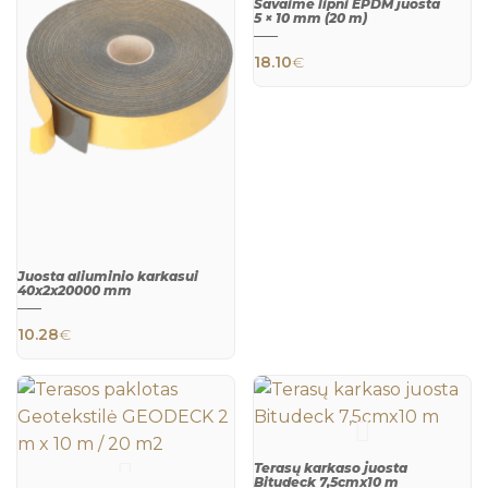
Savaime lipni EPDM juosta
5 × 10 mm (20 m)
18.10
€
QUICK
VIEW
Juosta aliuminio karkasui
40x2x20000 mm
10.28
€
Terasų karkaso juosta
QUICK
Bitudeck 7,5cmx10 m
VIEW