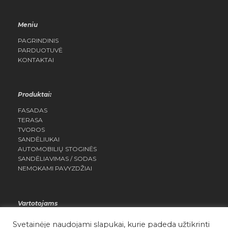
Meniu
PAGRINDINIS
PARDUOTUVĖ
KONTAKTAI
Produktai:
FASADAS
TERASA
TVOROS
SANDĖLIUKAI
AUTOMOBILIŲ STOGINĖS
SANDĖLIAVIMAS / SODAS
NEMOKAMI PAVYZDŽIAI
Vartotojams
MANO PASKYRA
Svetainėje naudojami slapukai, kurie padeda užtikrinti