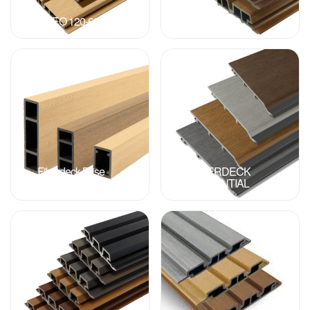
WEO 120-60
WEO 60
Fiberdeck Brise
FIBERDECK
Soleil
ESSENTIAL