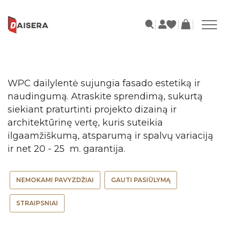
WPC dailylentė sujungia fasado estetiką ir
naudingumą. Atraskite sprendimą, sukurtą
siekiant praturtinti projekto dizainą ir
architektūrinę vertę, kuris suteikia
ilgaamžiškumą, atsparumą ir spalvų variaciją
ir net 20 - 25 m. garantija.
NEMOKAMI PAVYZDŽIAI
GAUTI PASIŪLYMĄ
STRAIPSNIAI