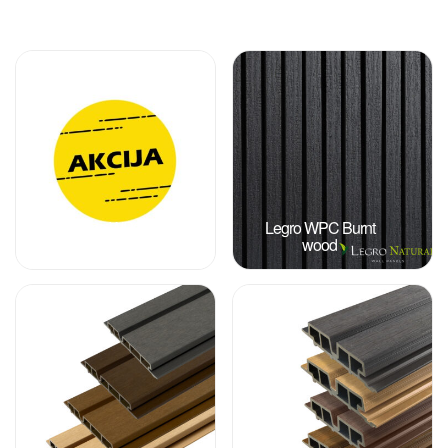
Akcijos WPC
Legro WPC Burnt
lentoms
wood