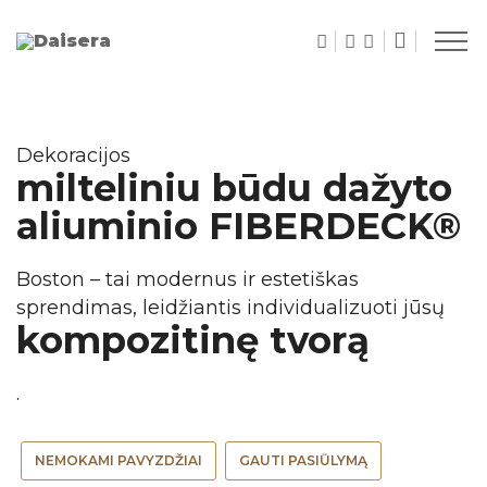
Dekoracijos
milteliniu būdu dažyto
aliuminio FIBERDECK®
Boston – tai modernus ir estetiškas
sprendimas, leidžiantis individualizuoti jūsų
kompozitinę tvorą
.
NEMOKAMI PAVYZDŽIAI
GAUTI PASIŪLYMĄ