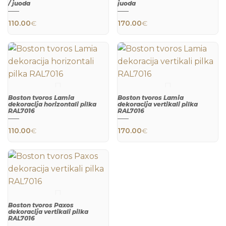
/ juoda
juoda
This product has multiple variants. The 
This product h
110.00
€
170.00
€
QUICK
QUICK
VIEW
VIEW
Boston tvoros Lamia
Boston tvoros Lamia
dekoracija horizontali pilka
dekoracija vertikali pilka
RAL7016
RAL7016
110.00
€
170.00
€
QUICK
QUICK
VIEW
VIEW
Boston tvoros Paxos
dekoracija vertikali pilka
RAL7016