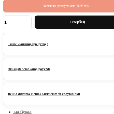
Numatoma pristatymo data 2026/09/02
Į krepšelį
produkto
kiekis:
Tvoralentė
Modern
Cedar
Turite klausimų apie prekę?
1780x160x21
mm
Atsisiųsti nemokamą pavyzdį
Reikia didesnio kiekio? Susisiekite su vadybininku
Aprašymas