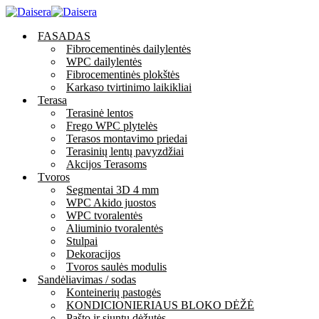
FASADAS
Fibrocementinės dailylentės
WPC dailylentės
Fibrocementinės plokštės
Karkaso tvirtinimo laikikliai
Terasa
Terasinė lentos
Frego WPC plytelės
Terasos montavimo priedai
Terasinių lentų pavyzdžiai
Akcijos Terasoms
Tvoros
Segmentai 3D 4 mm
WPC Akido juostos
WPC tvoralentės
Aliuminio tvoralentės
Stulpai
Dekoracijos
Tvoros saulės modulis
Sandėliavimas / sodas
Konteinerių pastogės
KONDICIONIERIAUS BLOKO DĖŽĖ
Pašto ir siuntų dėžutės