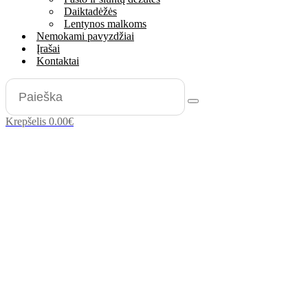
Daiktadėžės
Lentynos malkoms
Nemokami pavyzdžiai
Įrašai
Kontaktai
Krepšelis
0.00
€