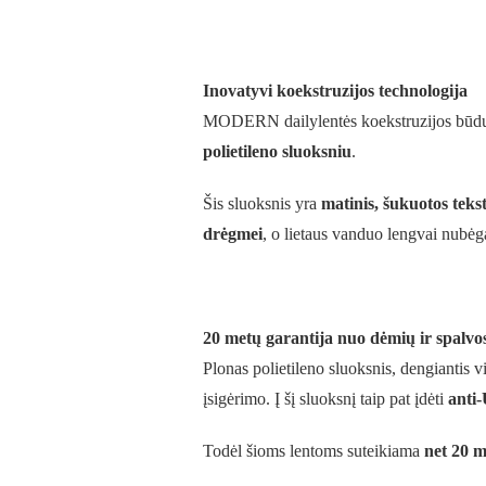
Inovatyvi koekstruzijos technologija
MODERN dailylentės koekstruzijos būdu p
polietileno sluoksniu
.
Šis sluoksnis yra
matinis, šukuotos teks
drėgmei
, o lietaus vanduo lengvai nubė
20 metų garantija nuo dėmių ir spalvo
Plonas polietileno sluoksnis, dengiantis v
įsigėrimo. Į šį sluoksnį taip pat įdėti
anti
Todėl šioms lentoms suteikiama
net 20 m