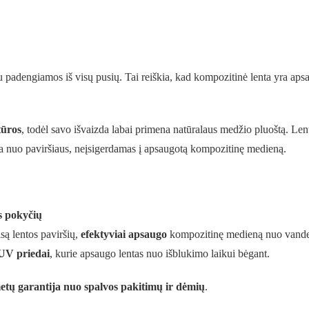
adengiamos iš visų pusių. Tai reiškia, kad kompozitinė lenta yra apsa
tūros
, todėl savo išvaizda labai primena natūralaus medžio pluoštą. Len
ga nuo paviršiaus, neįsigerdamas į apsaugotą kompozitinę medieną.
s pokyčių
isą lentos paviršių,
efektyviai apsaugo
kompozitinę medieną nuo vande
-UV priedai
, kurie apsaugo lentas nuo išblukimo laikui bėgant.
etų garantija nuo spalvos pakitimų ir dėmių
.