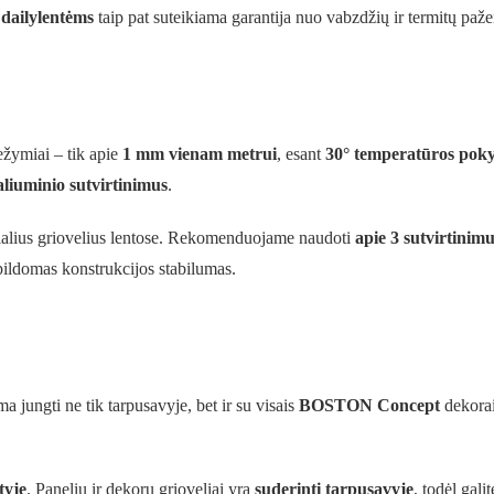
ilylentėms
taip pat suteikiama garantija nuo vabzdžių ir termitų paž
ežymiai – tik apie
1 mm vienam metrui
, esant
30° temperatūros poky
aliuminio sutvirtinimus
.
ecialius griovelius lentose. Rekomenduojame naudoti
apie 3 sutvirtinim
apildomas konstrukcijos stabilumas.
ungti ne tik tarpusavyje, bet ir su visais
BOSTON Concept
dekora
tyje
. Panelių ir dekorų grioveliai yra
suderinti tarpusavyje
, todėl gali