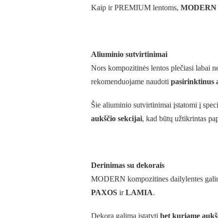
Kaip ir PREMIUM lentoms,
MODERN da
Aliuminio sutvirtinimai
Nors kompozitinės lentos plečiasi labai n
rekomenduojame naudoti
pasirinktinus 
Šie aliuminio sutvirtinimai įstatomi į sp
aukščio sekcijai
, kad būtų užtikrintas p
Derinimas su dekorais
MODERN kompozitines dailylentes galima j
PAXOS
ir
LAMIA
.
Dekorą galima įstatyti
bet kuriame aukš