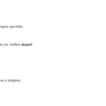
ugota specialiu
ta yra visiškai
atspari
ns ir drėgmės