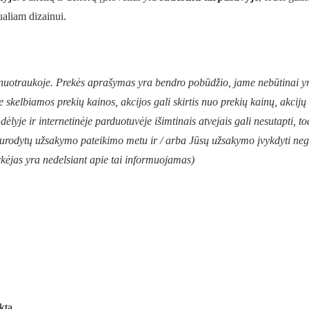
ualiam dizainui.
o nuotraukoje. Prekės aprašymas yra bendro pobūdžio, jame nebūtinai y
e skelbiamos prekių kainos, akcijos gali skirtis nuo prekių kainų, akcij
ėlyje ir internetinėje parduotuvėje išimtinais atvejais gali nesutapti, to
 nurodytų užsakymo pateikimo metu ir / arba Jūsų užsakymo įvykdyti ne
Pirkėjas yra nedelsiant apie tai informuojamas)
ktą.