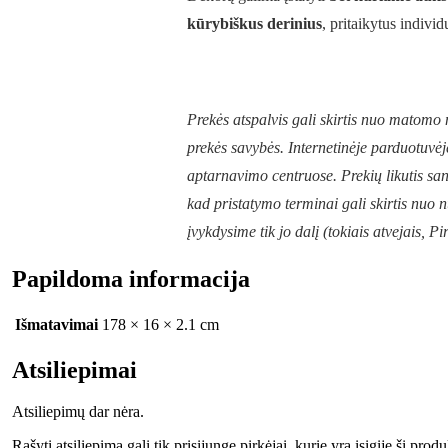
kūrybiškus derinius
, pritaikytus individ
Prekės atspalvis gali skirtis nuo matom
prekės savybės. Internetinėje parduotuvėj
aptarnavimo centruose. Prekių likutis sand
kad pristatymo terminai gali skirtis nuo
įvykdysime tik jo dalį (tokiais atvejais, 
Papildoma informacija
Išmatavimai
178 × 16 × 2.1 cm
Atsiliepimai
Atsiliepimų dar nėra.
Rašyti atsiliepimą gali tik prisijungę pirkėjai, kurie yra įsigiję šį produ