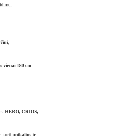
eidimų.
čiui
,
us vienai 180 cm
is:
HERO, CRIOS,
te kurti
unikalius ir