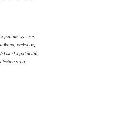
ra paminėtos visos
ų taikomų prekybos,
dėl išlieka galimybė,
galėsime arba