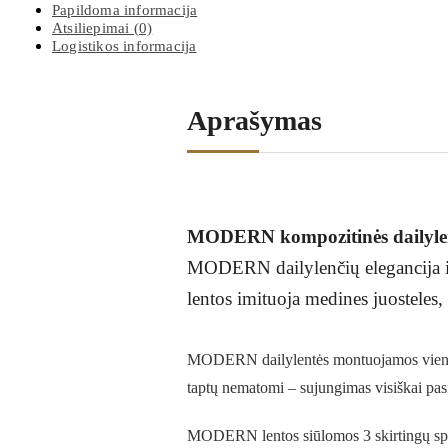
Papildoma informacija
Atsiliepimai (0)
Logistikos informacija
Aprašymas
MODERN kompozitinės dailyle
MODERN dailylenčių elegancija ir s
lentos imituoja medines juosteles, 
MODERN dailylentės montuojamos viena ant
taptų nematomi – sujungimas visiškai pasisl
MODERN lentos siūlomos 3 skirtingų sp