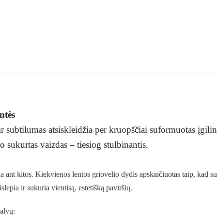
ntės
ubtilumas atsiskleidžia per kruopščiai suformuotas įgilinta
o sukurtas vaizdas – tiesiog stulbinantis.
 kitos. Kiekvienos lentos griovelio dydis apskaičiuotas taip, kad suk
epia ir sukuria vientisą, estetišką paviršių.
alvų: