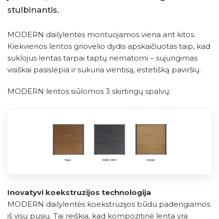
stulbinantis.
MODERN dailylentės montuojamos viena ant kitos.
Kiekvienos lentos griovelio dydis apskaičiuotas taip, kad
suklojus lentas tarpai taptų nematomi – sujungimas
visiškai pasislepia ir sukuria vientisą, estetišką paviršių.
MODERN lentos siūlomos 3 skirtingų spalvų:
Inovatyvi koekstruzijos technologija
MODERN dailylentės koekstruzijos būdu padengiamos
iš visų pusių. Tai reiškia, kad kompozitinė lenta yra