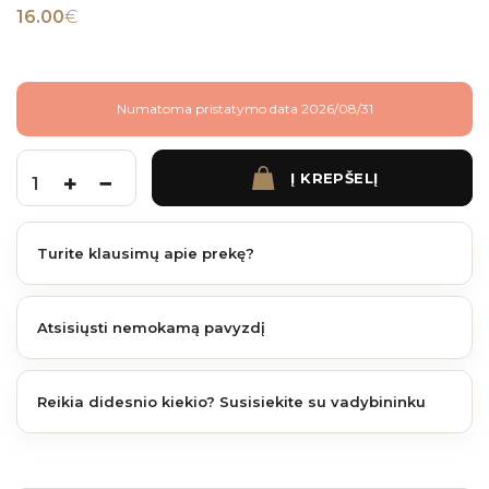
16.00
€
Numatoma pristatymo data 2026/08/31
Į KREPŠELĮ
produkto kiekis: Tvoralentė Modern Black 1780x160x21 mm
Turite klausimų apie prekę?
Atsisiųsti nemokamą pavyzdį
Reikia didesnio kiekio? Susisiekite su vadybininku