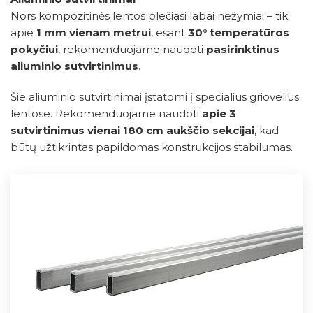
Nors kompozitinės lentos plečiasi labai nežymiai – tik
apie
1 mm vienam metrui
, esant
30° temperatūros
pokyčiui
, rekomenduojame naudoti
pasirinktinus
aliuminio sutvirtinimus
.
Šie aliuminio sutvirtinimai įstatomi į specialius griovelius
lentose. Rekomenduojame naudoti
apie 3
sutvirtinimus vienai 180 cm aukščio sekcijai
, kad
būtų užtikrintas papildomas konstrukcijos stabilumas.