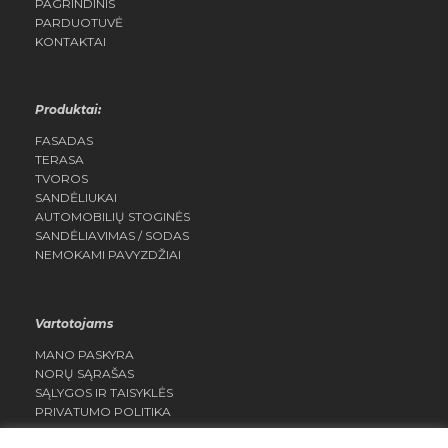
PAGRINDINIS
PARDUOTUVĖ
KONTAKTAI
Produktai:
FASADAS
TERASA
TVOROS
SANDĖLIUKAI
AUTOMOBILIŲ STOGINĖS
SANDĖLIAVIMAS / SODAS
NEMOKAMI PAVYZDŽIAI
Vartotojams
MANO PASKYRA
NORŲ SĄRAŠAS
SĄLYGOS IR TAISYKLĖS
PRIVATUMO POLITIKA