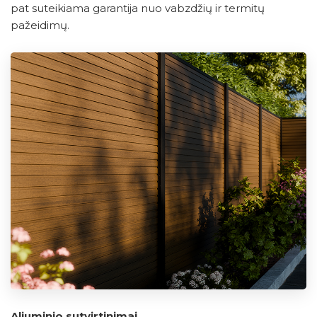
pat suteikiama garantija nuo vabzdžių ir termitų
pažeidimų.
Aliuminio sutvirtinimai