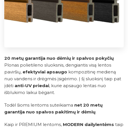
20 metų garantija nuo dėmių ir spalvos pokyčių
Plonas polietileno sluoksnis, dengiantis visą lentos
paviršių,
efektyviai apsaugo
kompozitinę medieną
nuo vandens ir drėgmės įsigėrimo. Į šį sluoksnį taip pat
įdėti
anti-UV priedai
, kurie apsaugo lentas nuo
išblukimo laikui bėgant.
Todėl šioms lentoms suteikiama
net 20 metų
garantija nuo spalvos pakitimų ir dėmių
.
Kaip ir PREMIUM lentoms,
MODERN dailylentėms
taip