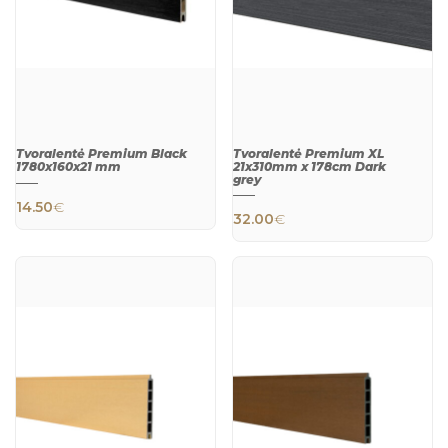
Tvoralentė Premium Black
Tvoralentė Premium XL
1780x160x21 mm
21x310mm x 178cm Dark
grey
14.50
€
32.00
€
QUICK
QUICK
VIEW
VIEW