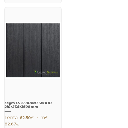
QUICK
QUICK
VIEW
VIEW
Legro FS 21 BURNT WOOD
210×27.5×3600 mm
Lenta:
· m²:
62.50
€
82.67
€