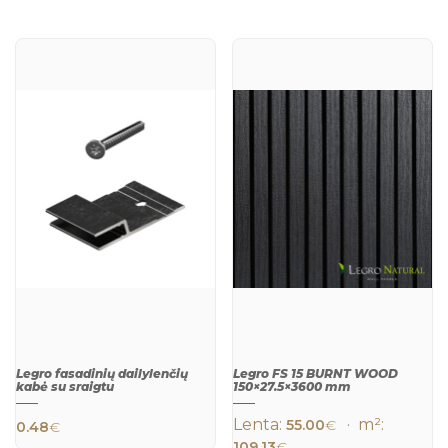
Legro fasadinių dailylenčių
Legro FS 15 BURNT WOOD
kabė su sraigtu
150×27.5×3600 mm
Lenta:
· m²:
55.00
€
0.48
€
109.13
€