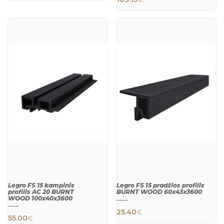
QUICK
QUICK
VIEW
VIEW
Legro FS 15 kampinis
Legro FS 15 pradžios profilis
profilis AC 20 BURNT
BURNT WOOD 60x43x3600
WOOD 100x40x3600
25.40
€
55.00
€