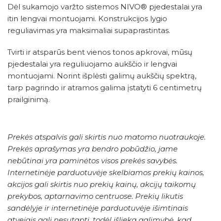
Dėl sukamojo varžto sistemos NIVO® pjedestalai yra
itin lengvai montuojami. Konstrukcijos lygio
reguliavimas yra maksimaliai supaprastintas.
Tvirti ir atsparūs bent vienos tonos apkrovai, mūsų
pjedestalai yra reguliuojamo aukščio ir lengvai
montuojami. Norint išplėsti galimų aukščių spektrą,
tarp pagrindo ir atramos galima įstatyti 6 centimetrų
prailginimą.
Prekės atspalvis gali skirtis nuo matomo nuotraukoje.
Prekės aprašymas yra bendro pobūdžio, jame
nebūtinai yra paminėtos visos prekės savybės.
Internetinėje parduotuvėje skelbiamos prekių kainos,
akcijos gali skirtis nuo prekių kainų, akcijų taikomų
prekybos, aptarnavimo centruose. Prekių likutis
sandėlyje ir internetinėje parduotuvėje išimtinais
atvejais gali nesutapti, todėl išlieka galimybė, kad