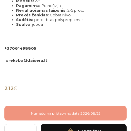
Modelis:
2-5
Pagaminta
: Prancūzija
Reguliuojamas laipsnis:
2-5 proc.
Prekės ženklas
: Cobra Nivo
Sudėtis:
perdirbtas polyprepilenas
Spalva
: juoda
+37061498805
prekyba@daisera.lt
2.12
€
Numatoma pristatymo data 2026/08/25