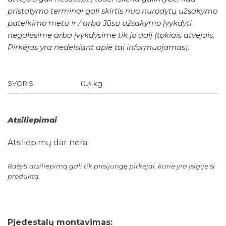
pristatymo terminai gali skirtis nuo nurodytų užsakymo
pateikimo metu ir / arba Jūsų užsakymo įvykdyti
negalėsime arba įvykdysime tik jo dalį (tokiais atvejais,
Pirkėjas yra nedelsiant apie tai informuojamas).
SVORIS
0.3 kg
Atsiliepimai
Atsiliepimų dar nėra.
Rašyti atsiliepimą gali tik prisijungę pirkėjai, kurie yra įsigiję šį
produktą.
Pjedestalų montavimas: