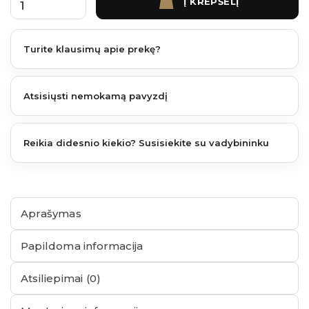
Į KREPŠELĮ
produkto kiekis: Nivo pjedestalo laipsninis reguliavimas 2- 5 proc.
Turite klausimų apie prekę?
Atsisiųsti nemokamą pavyzdį
Reikia didesnio kiekio? Susisiekite su vadybininku
Aprašymas
Papildoma informacija
Atsiliepimai (0)