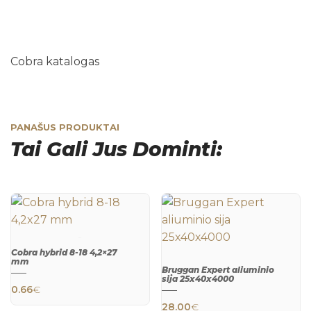
Cobra katalogas
PANAŠUS PRODUKTAI
Tai Gali Jus Dominti:
Cobra hybrid 8-18 4,2×27
mm
Bruggan Expert aliuminio
QUICK
sija 25х40х4000
VIEW
0.66
€
QUICK
28.00
€
VIEW