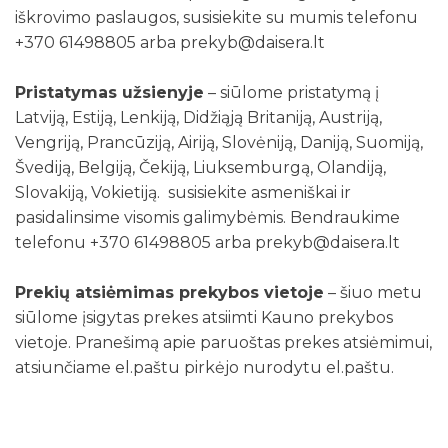
iškrovimo paslaugos, susisiekite su mumis telefonu
+370 61498805 arba prekyb@daisera.lt
Pristatymas užsienyje
– siūlome pristatymą į
Latviją, Estiją, Lenkiją, Didžiąją Britaniją, Austriją,
Vengriją, Prancūziją, Airiją, Slovėniją, Daniją, Suomiją,
Švediją, Belgiją, Čekiją, Liuksemburgą, Olandiją,
Slovakiją, Vokietiją. susisiekite asmeniškai ir
pasidalinsime visomis galimybėmis. Bendraukime
telefonu +370 61498805 arba prekyb@daisera.lt
Prekių atsiėmimas prekybos vietoje
– šiuo metu
siūlome įsigytas prekes atsiimti Kauno prekybos
vietoje. Pranešimą apie paruoštas prekes atsiėmimui,
atsiunčiame el.paštu pirkėjo nurodytu el.paštu.