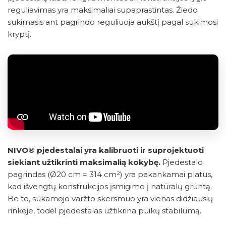
reguliavimas yra maksimaliai supaprastintas. Žiedo
sukimasis ant pagrindo reguliuoja aukštį pagal sukimosi
kryptį.
NIVO® pjedestalai yra kalibruoti ir suprojektuoti
siekiant užtikrinti maksimalią kokybę.
Pjedestalo
pagrindas (Ø20 cm = 314 cm²) yra pakankamai platus,
kad išvengtų konstrukcijos įsmigimo į natūralų gruntą.
Be to, sukamojo varžto skersmuo yra vienas didžiausių
rinkoje, todėl pjedestalas užtikrina puikų stabilumą.