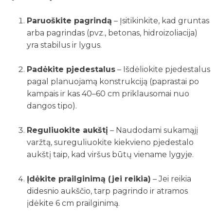
Paruoškite pagrindą
– Įsitikinkite, kad gruntas
arba pagrindas (pvz., betonas, hidroizoliacija)
yra stabilus ir lygus.
Padėkite pjedestalus
– Išdėliokite pjedestalus
pagal planuojamą konstrukciją (paprastai po
kampais ir kas 40–60 cm priklausomai nuo
dangos tipo).
Reguliuokite aukštį
– Naudodami sukamąjį
varžtą, sureguliuokite kiekvieno pjedestalo
aukštį taip, kad viršus būtų viename lygyje.
Įdėkite prailginimą (jei reikia)
– Jei reikia
didesnio aukščio, tarp pagrindo ir atramos
įdėkite 6 cm prailginimą.