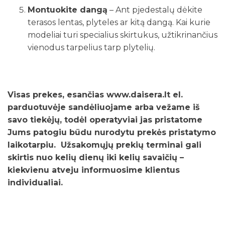
Montuokite dangą
– Ant pjedestalų dėkite
terasos lentas, plyteles ar kitą dangą. Kai kurie
modeliai turi specialius skirtukus, užtikrinančius
vienodus tarpelius tarp plytelių.
Visas prekes, esančias www.daisera.lt el.
parduotuvėje sandėliuojame arba vežame iš
savo tiekėjų, todėl operatyviai jas pristatome
Jums patogiu būdu nurodytu prekės pristatymo
laikotarpiu. Užsakomųjų prekių terminai gali
skirtis nuo kelių dienų iki kelių savaičių –
kiekvienu atveju informuosime klientus
individualiai.