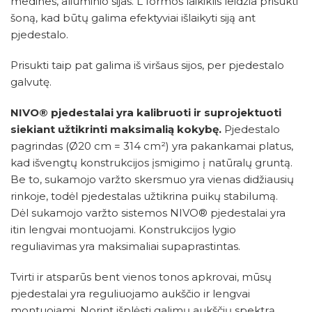
medines, aliuminio sijas. L formos laikiklis leidžia prisukti
šoną, kad būtų galima efektyviai išlaikyti siją ant
pjedestalo.
Prisukti taip pat galima iš viršaus sijos, per pjedestalo
galvutę.
NIVO® pjedestalai yra kalibruoti ir suprojektuoti
siekiant užtikrinti maksimalią kokybę.
Pjedestalo
pagrindas (Ø20 cm = 314 cm²) yra pakankamai platus,
kad išvengtų konstrukcijos įsmigimo į natūralų gruntą.
Be to, sukamojo varžto skersmuo yra vienas didžiausių
rinkoje, todėl pjedestalas užtikrina puikų stabilumą.
Dėl sukamojo varžto sistemos NIVO® pjedestalai yra
itin lengvai montuojami. Konstrukcijos lygio
reguliavimas yra maksimaliai supaprastintas.
Tvirti ir atsparūs bent vienos tonos apkrovai, mūsų
pjedestalai yra reguliuojamo aukščio ir lengvai
montuojami. Norint išplėsti galimų aukščių spektrą,