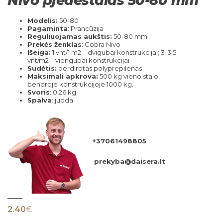
Nivo pjedestalas 50-80 mm
Modelis:
50-80
Pagaminta
: Prancūzija
Reguliuojamas aukštis:
50-80 mm
Prekės ženklas
: Cobra Nivo
Išeiga:
1 vnt/1 m2 – dvigubai konstrukcijai; 3-3,5
vnt/m2 – viengubai konstrukcijai
Sudėtis:
perdirbtas polyprepilenas
Maksimali apkrova:
500 kg vieno stalo,
bendroje konstrukcijoje 1000 kg.
Svoris
: 0,26 kg.
Spalva
: juoda
+37061498805
prekyba@daisera.lt
2.40
€