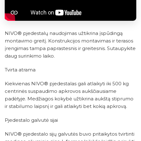
NIVO® pjedestalų naudojimas užtikrina įspūdingą
montavimo greitį. Konstrukcijos montavimas ir terasos
įrengimas tampa paprastesnis ir greitesnis. Sutaupykite
daug surinkimo laiko.
Tvirta atrama
Kiekvienas NIVO® pjedestalas gali atlaikyti iki 500 kg
centrinės suspaudimo apkrovos aukščiausiame
padėtyje. Medžiagos kokybė užtikrina aukštą stiprumo
ir stabilumo laipsnį ir gali atlaikyti bet kokią apkrovą.
Pjedestalo galvutė sijai
NIVO® pjedestalo sijų galvutės buvo pritaikytos tvirtinti