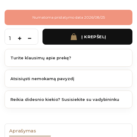
Numatoma pristatymo data 2026/08/25
Į KREPŠELĮ
produkto kiekis: Nivo pjedestalas 50-80 mm
Turite klausimų apie prekę?
Atsisiųsti nemokamą pavyzdį
Reikia didesnio kiekio? Susisiekite su vadybininku
Aprašymas