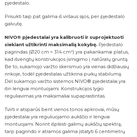
pjedestalo.
Prisukti taip pat galima iš viršaus sijos, per pjedestalo
galvutę.
NIVO® pjedestalai yra kalibruoti ir suprojektuoti
siekiant užtikrinti maksimalią kokybę.
Pjedestalo
pagrindas (Ø20 cm = 314 cm²) yra pakankamai platus,
kad išvengtų konstrukcijos įsmigimo į natūralų gruntą.
Be to, sukamojo varžto skersmuo yra vienas didžiausių
rinkoje, todėl pjedestalas užtikrina puikų stabilumą.
Dėl sukamojo varžto sistemos NIVO® pjedestalai yra
itin lengvai montuojami. Konstrukcijos lygio
reguliavimas yra maksimaliai supaprastintas.
Tvirti ir atsparūs bent vienos tonos apkrovai, mūsų
pjedestalai yra reguliuojamo aukščio ir lengvai
montuojami. Norint išplėsti galimų aukščių spektrą,
tarp pagrindo ir atramos galima įstatyti 6 centimetrų