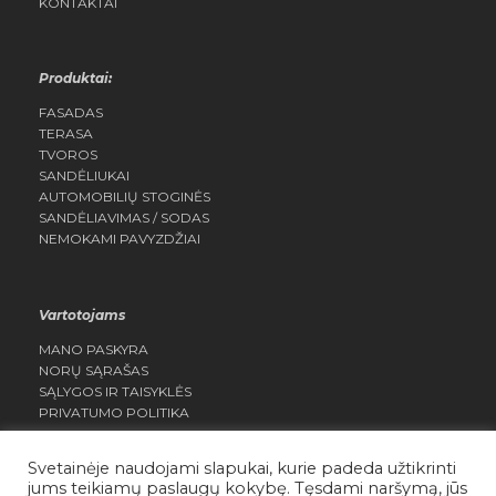
KONTAKTAI
Produktai:
FASADAS
TERASA
TVOROS
SANDĖLIUKAI
AUTOMOBILIŲ STOGINĖS
SANDĖLIAVIMAS / SODAS
NEMOKAMI PAVYZDŽIAI
Vartotojams
MANO PASKYRA
NORŲ SĄRAŠAS
SĄLYGOS IR TAISYKLĖS
PRIVATUMO POLITIKA
Svetainėje naudojami slapukai, kurie padeda užtikrinti
jums teikiamų paslaugų kokybę. Tęsdami naršymą, jūs