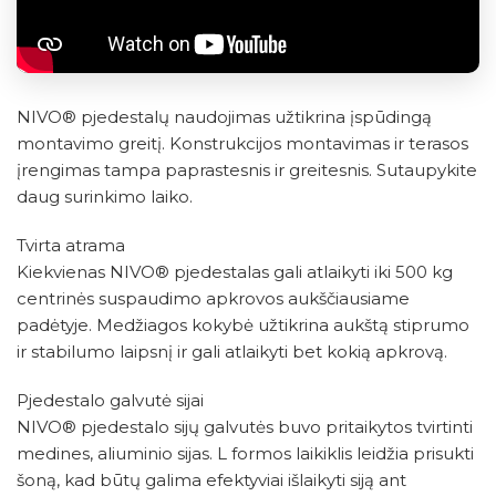
NIVO® pjedestalų naudojimas užtikrina įspūdingą
montavimo greitį. Konstrukcijos montavimas ir terasos
įrengimas tampa paprastesnis ir greitesnis. Sutaupykite
daug surinkimo laiko.
Tvirta atrama
Kiekvienas NIVO® pjedestalas gali atlaikyti iki 500 kg
centrinės suspaudimo apkrovos aukščiausiame
padėtyje. Medžiagos kokybė užtikrina aukštą stiprumo
ir stabilumo laipsnį ir gali atlaikyti bet kokią apkrovą.
Pjedestalo galvutė sijai
NIVO® pjedestalo sijų galvutės buvo pritaikytos tvirtinti
medines, aliuminio sijas. L formos laikiklis leidžia prisukti
šoną, kad būtų galima efektyviai išlaikyti siją ant