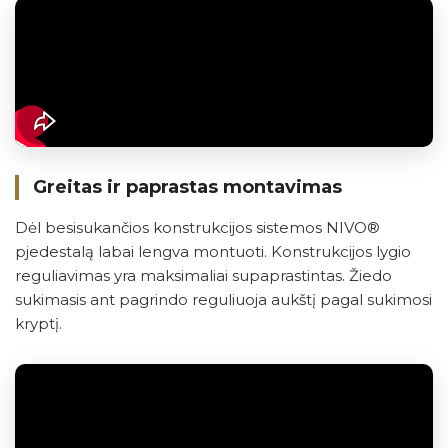
Greitas ir paprastas montavimas
Dėl besisukančios konstrukcijos sistemos NIVO®
pjedestalą labai lengva montuoti. Konstrukcijos lygio
reguliavimas yra maksimaliai supaprastintas. Žiedo
sukimasis ant pagrindo reguliuoja aukštį pagal sukimosi
kryptį.