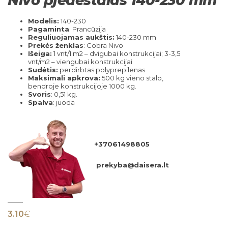
Nivo pjedestalas 140-230 mm
Modelis:
140-230
Pagaminta
: Prancūzija
Reguliuojamas aukštis:
140-230 mm
Prekės ženklas
: Cobra Nivo
Išeiga:
1 vnt/1 m2 – dvigubai konstrukcijai; 3-3,5
vnt/m2 – viengubai konstrukcijai
Sudėtis:
perdirbtas polyprepilenas
Maksimali apkrova:
500 kg vieno stalo,
bendroje konstrukcijoje 1000 kg.
Svoris
: 0,51 kg.
Spalva
: juoda
+37061498805
prekyba@daisera.lt
3.10
€