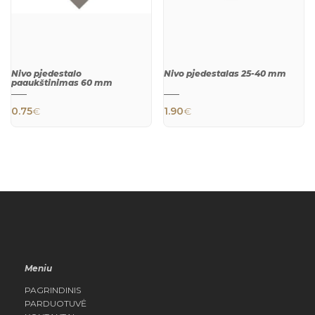
Nivo pjedestalo
Nivo pjedestalas 25-40 mm
paaukštinimas 60 mm
0.75
€
1.90
€
QUICK
QUICK
VIEW
VIEW
Meniu
PAGRINDINIS
PARDUOTUVĖ