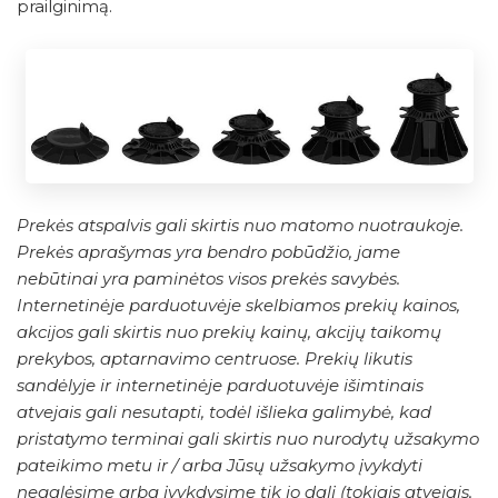
prailginimą.
Prekės atspalvis gali skirtis nuo matomo nuotraukoje.
Prekės aprašymas yra bendro pobūdžio, jame
nebūtinai yra paminėtos visos prekės savybės.
Internetinėje parduotuvėje skelbiamos prekių kainos,
akcijos gali skirtis nuo prekių kainų, akcijų taikomų
prekybos, aptarnavimo centruose. Prekių likutis
sandėlyje ir internetinėje parduotuvėje išimtinais
atvejais gali nesutapti, todėl išlieka galimybė, kad
pristatymo terminai gali skirtis nuo nurodytų užsakymo
pateikimo metu ir / arba Jūsų užsakymo įvykdyti
negalėsime arba įvykdysime tik jo dalį (tokiais atvejais,