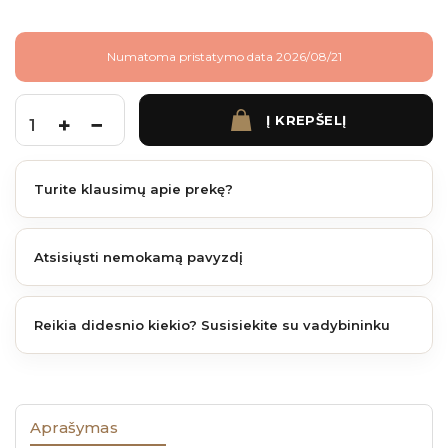
Numatoma pristatymo data 2026/08/21
Į KREPŠELĮ
produkto kiekis: Nivo pjedestalas 140-230 mm
Turite klausimų apie prekę?
Atsisiųsti nemokamą pavyzdį
Reikia didesnio kiekio? Susisiekite su vadybininku
Aprašymas