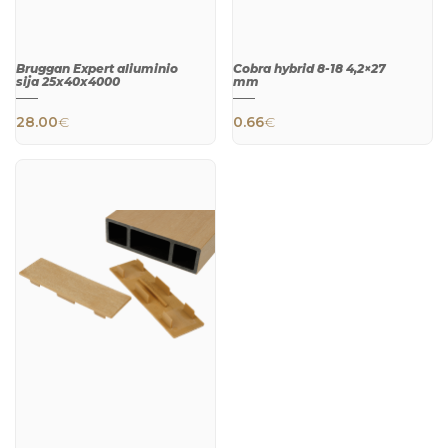
Bruggan Expert aliuminio
Cobra hybrid 8-18 4,2×27
sija 25х40х4000
mm
28.00
€
0.66
€
QUICK
QUICK
VIEW
VIEW