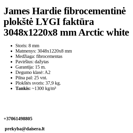
James Hardie fibrocementinė
plokštė LYGI faktūra
3048x1220x8 mm Arctic white
Storis: 8 mm
Matmenys: 3048x1220x8 mm
Medžiaga: fibrocementas
Paviršius: dažytas
Garantija: 15 m.
Degumo klasė: A2
Pilna pal: 25 vnt.
Plokštės svoris: 37,9 kg.
Tankis:
~1300 kg/m³
+37061498805
prekyba@daisera.lt