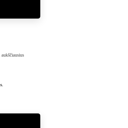
ka aukščiausius
os
.