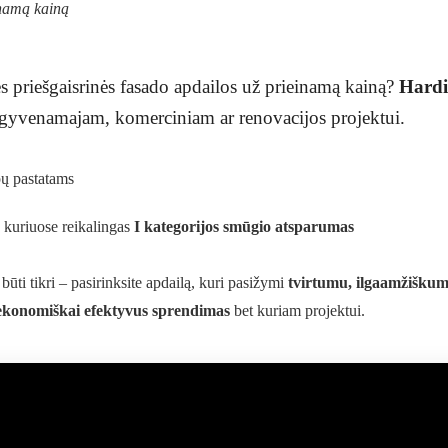
inamą kainą
s priešgaisrinės fasado apdailos už prieinamą kainą?
Hardi
 gyvenamajam, komerciniam ar renovacijos projektui.
ipų pastatams
 kuriuose reikalingas
I kategorijos smūgio atsparumas
būti tikri – pasirinksite apdailą, kuri pasižymi
tvirtumu, ilgaamžišku
 ekonomiškai efektyvus sprendimas
bet kuriam projektui.