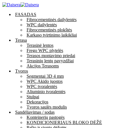
FASADAS
Fibrocementinės dailylentės
WPC dailylentės
Fibrocementinės plokštės
Karkaso tvirtinimo laikikliai
Terasa
Terasinė lentos
Frego WPC plytelės
Terasos montavimo priedai
Terasinių lentų pavyzdžiai
Akcijos Terasoms
Tvoros
Segmentai 3D 4 mm
WPC Akido juostos
WPC tvoralentės
Aliuminio tvoralentės
Stulpai
Dekoracijos
Tvoros saulės modulis
Sandėliavimas / sodas
Konteinerių pastogės
KONDICIONIERIAUS BLOKO DĖŽĖ
Pašto ir siuntų dėžutės