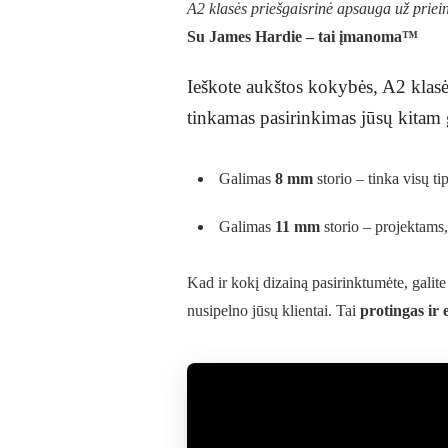
A2 klasės priešgaisrinė apsauga už prie
Su James Hardie – tai įmanoma™
Ieškote aukštos kokybės, A2 klasė
tinkamas pasirinkimas jūsų kitam
Galimas
8 mm
storio – tinka visų t
Galimas
11 mm
storio – projektams,
Kad ir kokį dizainą pasirinktumėte, galite 
nusipelno jūsų klientai. Tai
protingas ir