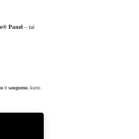
e® Panel
– tai
mu
ir
saugumu
, kurio