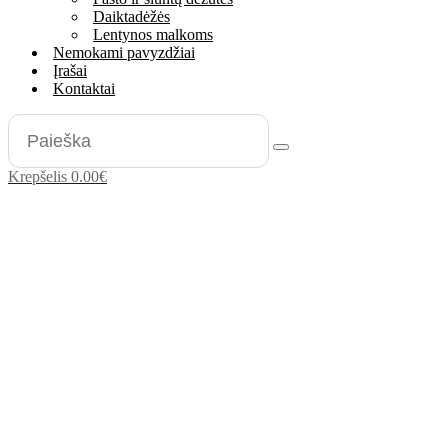
Daiktadėžės
Lentynos malkoms
Nemokami pavyzdžiai
Įrašai
Kontaktai
Krepšelis
0.00
€