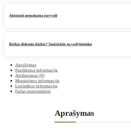
faktūra
3048x1220x8
mm
Atsisiųsti nemokamą pavyzdį
Arctic
white
Reikia didesnio kiekio? Susisiekite su vadybininku
Aprašymas
Papildoma informacija
Atsiliepimai (0)
Montavimo informacija
Logistikos informacija
Failai atsisiuntimui
Aprašymas