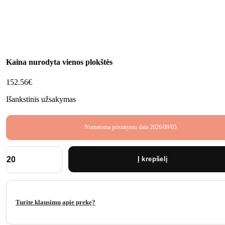
Kaina nurodyta vienos plokštės
152.56
€
Išankstinis užsakymas
Numatoma pristatymo data 2026/09/05
Į krepšelį
produkto
kiekis:
James
Hardie
fibrocementinė
Turite klausimų apie prekę?
plokštė
LYGI