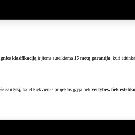
gnies klasifikaciją
ir jiems suteikiama
15 metų garantija
, kuri atitin
ės santykį
, todėl kiekvienas projektas įgyja tiek
vertybės, tiek estetik