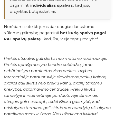
pagaminti
individualias spalvas
, kad jūsų
projektas būtų išskirtinis.
Norėdami suteikti jums dar daugiau lankstumo,
siūlome galimybę pagaminti
bet kurią spalvą pagal
RAL spalvų paletę
– kad jūsų vizija taptų realybe!
Prekės atspalvis gali skirtis nuo matomo nuotraukoje.
Prekės aprašymas yra bendro pobūdžio, jame
nebūtinai yra paminėtos visos prekės savybės.
Internetinėje parduotuvėje skelbiamos prekių kainos,
akcijos gali skirtis nuo prekių kainų, akcijų taikomų
prekybos, aptarnavimo centruose. Prekių likutis
sandėlyje ir internetinėje parduotuvėje išimtinais
atvejais gali nesutapti, todėl išlieka galimybė, kad
pristatymo terminai gali skirtis nuo nurodytų užsakymo
pateikimo metu ir / arba Jūsų užsakymo įvykdyti