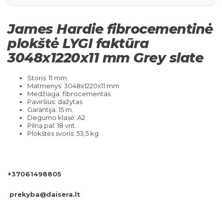
James Hardie fibrocementinė
plokštė LYGI faktūra
3048x1220x11 mm Grey slate
Storis: 11 mm
Matmenys: 3048x1220x11 mm
Medžiaga: fibrocementas
Paviršius: dažytas
Garantija: 15 m.
Degumo klasė: A2
Pilna pal: 18 vnt.
Plokštės svoris: 53,5 kg.
+37061498805
prekyba@daisera.lt