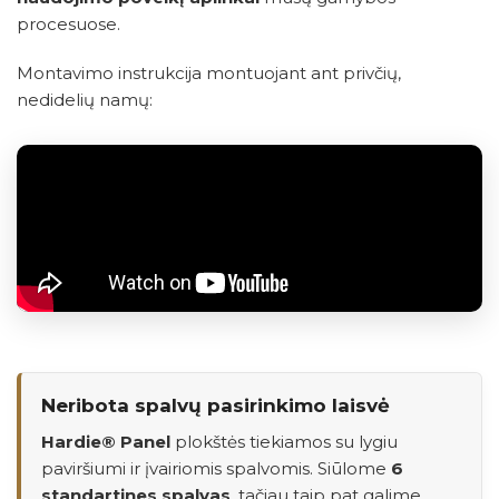
procesuose.
Montavimo instrukcija montuojant ant privčių,
nedidelių namų:
Neribota spalvų pasirinkimo laisvė
Hardie® Panel
plokštės tiekiamos su lygiu
paviršiumi ir įvairiomis spalvomis. Siūlome
6
standartines spalvas
, tačiau taip pat galime