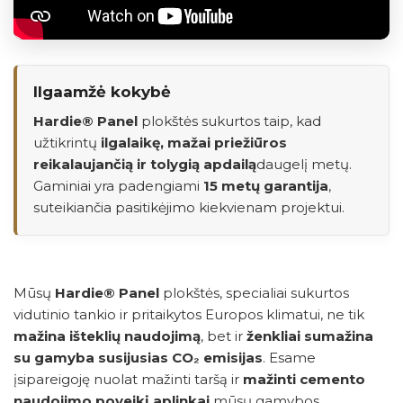
Ilgaamžė kokybė
Hardie® Panel
plokštės sukurtos taip, kad
užtikrintų
ilgalaikę, mažai priežiūros
reikalaujančią ir tolygią apdailą
daugelį metų.
Gaminiai yra padengiami
15 metų garantija
,
suteikiančia pasitikėjimo kiekvienam projektui.
Mūsų
Hardie® Panel
plokštės, specialiai sukurtos
vidutinio tankio ir pritaikytos Europos klimatui, ne tik
mažina išteklių naudojimą
, bet ir
ženkliai sumažina
su gamyba susijusias CO₂ emisijas
. Esame
įsipareigoję nuolat mažinti taršą ir
mažinti cemento
naudojimo poveikį aplinkai
mūsų gamybos