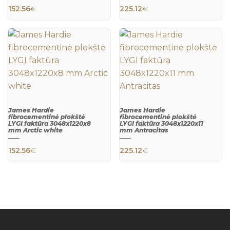
QUICK
QUICK
152.56
€
225.12
€
VIEW
VIEW
James Hardie
James Hardie
fibrocementinė plokštė
fibrocementinė plokštė
LYGI faktūra 3048x1220x8
LYGI faktūra 3048x1220x11
mm Arctic white
mm Antracitas
QUICK
QUICK
152.56
€
225.12
€
VIEW
VIEW