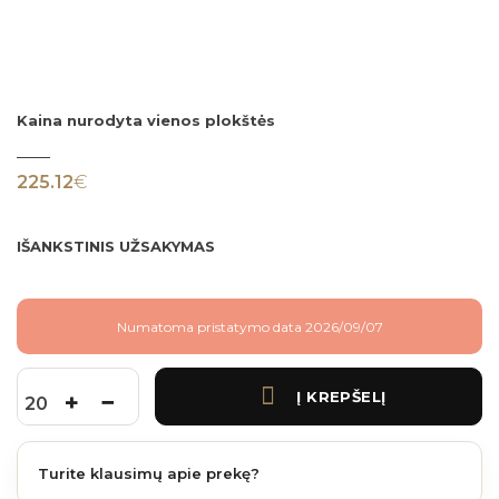
Kaina nurodyta vienos plokštės
225.12
€
IŠANKSTINIS UŽSAKYMAS
Numatoma pristatymo data 2026/09/07
Į KREPŠELĮ
produkto kiekis: James Hardie fibrocementinė plokštė LYGI faktūra 3048x1220x11 
Turite klausimų apie prekę?