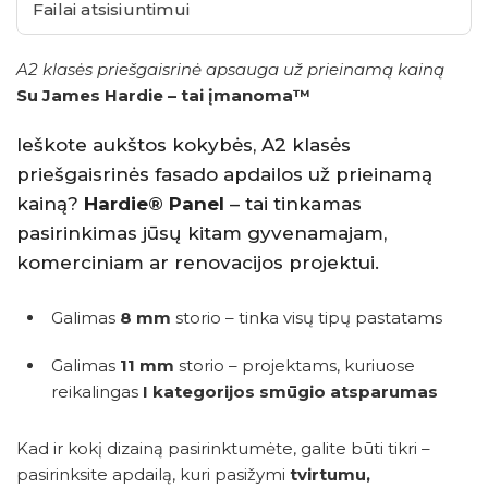
Failai atsisiuntimui
A2 klasės priešgaisrinė apsauga už prieinamą kainą
Su James Hardie – tai įmanoma™
Ieškote aukštos kokybės, A2 klasės
priešgaisrinės fasado apdailos už prieinamą
kainą?
Hardie® Panel
– tai tinkamas
pasirinkimas jūsų kitam gyvenamajam,
komerciniam ar renovacijos projektui.
Galimas
8 mm
storio – tinka visų tipų pastatams
Galimas
11 mm
storio – projektams, kuriuose
reikalingas
I kategorijos smūgio atsparumas
Kad ir kokį dizainą pasirinktumėte, galite būti tikri –
pasirinksite apdailą, kuri pasižymi
tvirtumu,