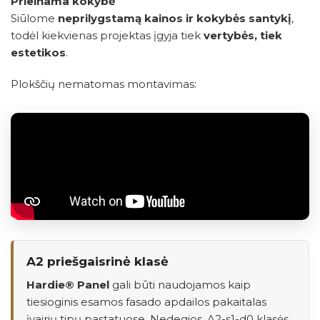
Prieinama kokybė
Siūlome
neprilygstamą kainos ir kokybės santykį
,
todėl kiekvienas projektas įgyja tiek
vertybės, tiek
estetikos
.
Plokščių nematomas montavimas:
A2 priešgaisrinė klasė
Hardie® Panel
gali būti naudojamos kaip
tiesioginis esamos fasado apdailos pakaitalas
įvairių tipų pastatuose. Nedegios, A2-s1-d0 klasės