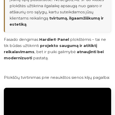
plokštės užtikrina ilgalaikę apsaugą nuo gaisro ir
atšiaurių oro sąlygų, kartu suteikdamos jūsų
klientams reikalingą
tvirtumą, ilgaamžiškumą ir
estetiką
.
Fasado dengimas
Hardie® Panel
plokštėmis – tai ne
tik būdas užtikrinti
projekto saugumą ir atitiktį
reikalavimams
, bet ir puiki galimybė
atnaujinti bei
modernizuoti
pastatą.
Plokščių tvirtinimas prie neaukštos sienos klijų pagalba: