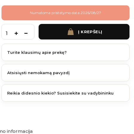
Numatoma pristatymo data 2026/08/27
Į KREPŠELĮ
produkto kiekis: James Hardie cementinės dailylentės medžio imit. 3600x180x8 mm 
Turite klausimų apie prekę?
Atsisiųsti nemokamą pavyzdį
Reikia didesnio kiekio? Susisiekite su vadybininku
o informacija