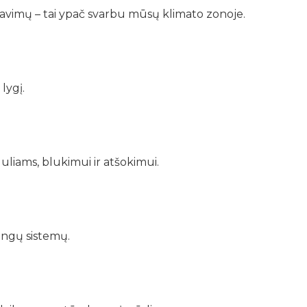
ravimų – tai ypač svarbu mūsų klimato zonoje.
lygį.
uliams, blukimui ir atšokimui.
ingų sistemų.