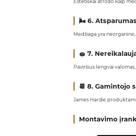
Estetiškai atrodo kaip med
🌬️ 6.
Atsparumas 
Medžiaga yra neorganinė,
🧽 7.
Nereikalauj
Paviršius lengvai valomas
📆 8.
Gamintojo s
James Hardie produktams t
Montavimo įrank