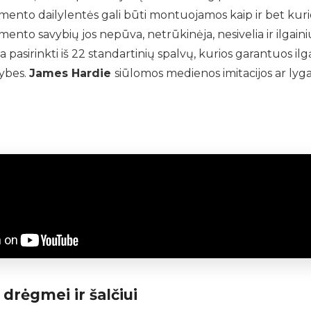
mento dailylentės gali būti montuojamos kaip ir bet kurio
mento savybių jos nepūva, netrūkinėja, nesivelia ir ilgai
a pasirinkti iš 22 standartinių spalvų, kurios garantuos il
mybes.
James Hardie
siūlomos medienos imitacijos ar lyga
drėgmei ir šalčiui