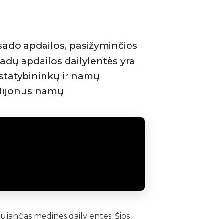
asado apdailos, pasižyminčios
adų apdailos dailylentės yra
statybininkų ir namų
ilijonus namų
ujančias medines dailylentes. Šios