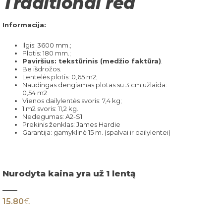
Traditional red
Informacija:
Ilgis: 3600 mm.;
Plotis: 180 mm.;
Paviršius: tekstūrinis (medžio faktūra)
.
Be išdrožos.
Lentelės plotis: 0,65 m2;
Naudingas dengiamas plotas su 3 cm užlaida:
0,54 m2
Vienos dailylentės svoris: 7,4 kg;
1 m2 svoris: 11,2 kg.
Nedegumas: A2-S1
Prekinis ženklas: James Hardie
Garantija: gamyklinė 15 m. (spalvai ir dailylentei)
Nurodyta kaina yra už 1 lentą
15.80
€