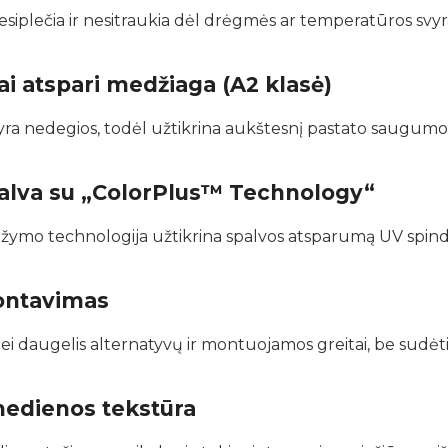
siplečia ir nesitraukia dėl drėgmės ar temperatūros svy
ai atspari medžiaga (A2 klasė)
yra nedegios, todėl užtikrina aukštesnį pastato saugumo 
alva su „ColorPlus™ Technology“
dažymo technologija užtikrina spalvos atsparumą UV spind
ontavimas
ei daugelis alternatyvų ir montuojamos greitai, be sudėt
medienos tekstūra