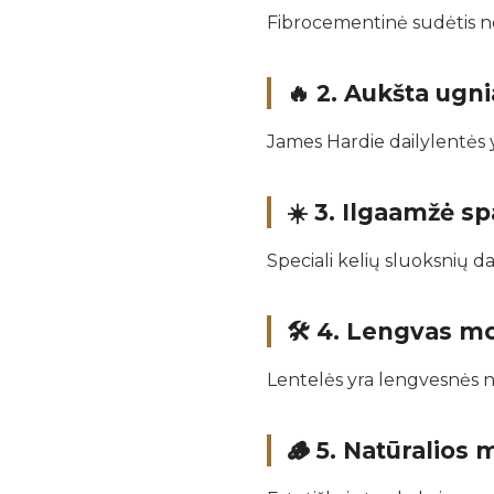
Fibrocementinė sudėtis ne
🔥 2.
Aukšta ugni
James Hardie dailylentės 
☀️ 3.
Ilgaamžė sp
Speciali kelių sluoksnių 
🛠️ 4.
Lengvas m
Lentelės yra lengvesnės n
🪵 5.
Natūralios 