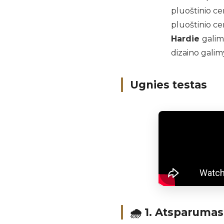
pluoštinio ce
pluoštinio ce
Hardie
galim
dizaino gali
Ugnies testas
🌧️ 1.
Atsparumas 