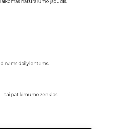
išlaikomas natūralumo įspūdis.
edinėms dailylentėms.
 – tai patikimumo ženklas.