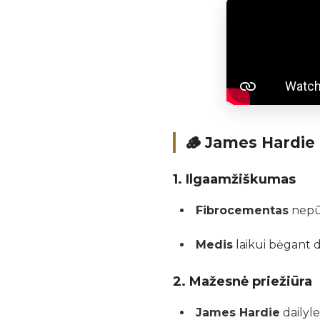
🪵
James Hardie 
1.
Ilgaamžiškumas
Fibrocementas
nepūv
Medis
laikui bėgant d
2.
Mažesnė priežiūra
James Hardie
dailyl