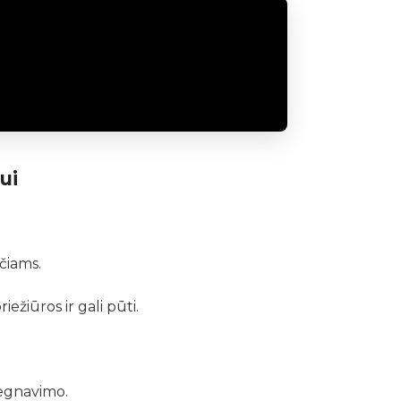
ui
čiams.
ežiūros ir gali pūti.
egnavimo.