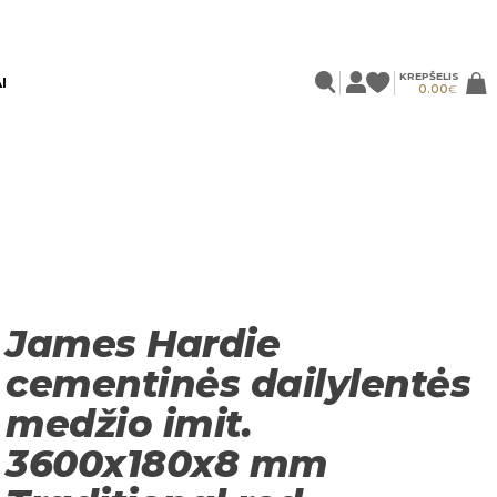
KREPŠELIS
I
0.00
€
James Hardie
cementinės dailylentės
medžio imit.
3600x180x8 mm