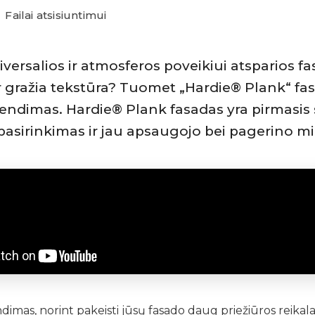
Failai atsisiuntimui
iversalios ir atmosferos poveikiui atsparios f
ir gražia tekstūra? Tuomet „Hardie® Plank“ fas
endimas. Hardie® Plank fasadas yra pirmasis 
pasirinkimas ir jau apsaugojo bei pagerino m
dimas, norint pakeisti jūsų fasado daug priežiūros reikala