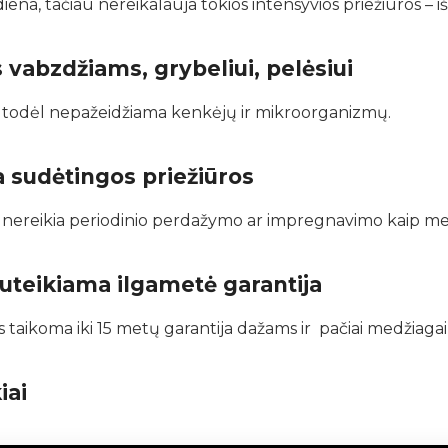
iena, tačiau nereikalauja tokios intensyvios priežiūros – 
vabzdžiams, grybeliui, pelėsiui
 todėl nepažeidžiama kenkėjų ir mikroorganizmų.
a sudėtingos priežiūros
, nereikia periodinio perdažymo ar impregnavimo kaip m
uteikiama ilgametė garantija
aikoma iki 15 metų garantija dažams ir pačiai medžiagai
iai