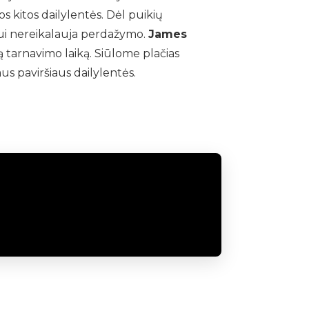
s kitos dailylentės. Dėl puikių
niui nereikalauja perdažymo.
James
gą tarnavimo laiką. Siūlome plačias
us paviršiaus dailylentės.