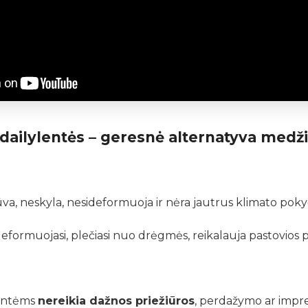
dailylentės – geresnė alternatyva medži
a, neskyla, nesideformuoja ir nėra jautrus klimato poky
eformuojasi, plečiasi nuo drėgmės, reikalauja pastovios pri
entėms
nereikia dažnos priežiūros
, perdažymo ar impr