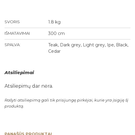
SVORIS
1.8 kg
IŠMATAVIMAI
300 cm
SPALVA:
Teak, Dark grey, Light grey, Ipe, Black,
Cedar
Atsiliepimai
Atsiliepimų dar nėra.
Rašyti atsiliepimą gali tik prisijungę pirkėjai, kurie yra įsigiję šį
produktą.
PANAŠŪS PRODUKTAI