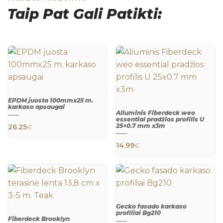
Taip Pat Gali Patikti:
EPDM juosta 100mmx25 m.
karkaso apsaugai
Aliuminis Fiberdeck weo
essential pradžios profilis U
QUICK
25×0.7 mm x3m
26.25
€
VIEW
QUICK
14.99
€
VIEW
Gecko fasado karkaso
profiliai Bg210
Fiberdeck Brooklyn
QUICK