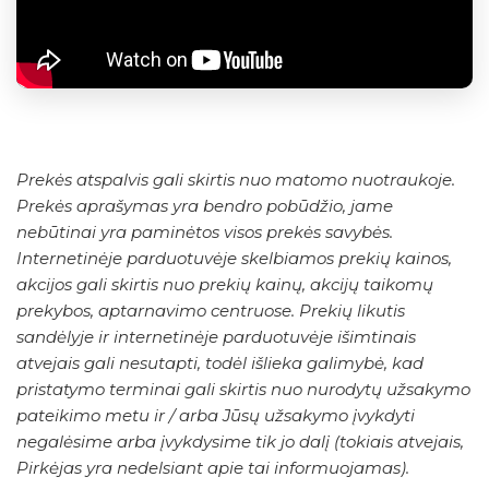
Prekės atspalvis gali skirtis nuo matomo nuotraukoje.
Prekės aprašymas yra bendro pobūdžio, jame
nebūtinai yra paminėtos visos prekės savybės.
Internetinėje parduotuvėje skelbiamos prekių kainos,
akcijos gali skirtis nuo prekių kainų, akcijų taikomų
prekybos, aptarnavimo centruose. Prekių likutis
sandėlyje ir internetinėje parduotuvėje išimtinais
atvejais gali nesutapti, todėl išlieka galimybė, kad
pristatymo terminai gali skirtis nuo nurodytų užsakymo
pateikimo metu ir / arba Jūsų užsakymo įvykdyti
negalėsime arba įvykdysime tik jo dalį (tokiais atvejais,
Pirkėjas yra nedelsiant apie tai informuojamas).