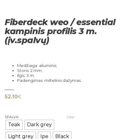
Fiberdeck weo / essential
kampinis profilis 3 m.
(įv.spalvų)
Medžiaga: aliuminis;
Storis: 2 mm;
Ilgis: 3 m.
Padengimas: miltelinis dažymas.
52.10
€
SPALVA:
Clear
Teak
Dark grey
Light grey
Ipe
Black