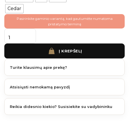
Cedar
Pasirinkite gaminio variantą, kad gautumėte numatoma
pristatymo terminą
produkto kiekis: Fiberdeck weo / essential kampinis profilis 3 m. (įv.spalvų)
Į KREPŠELĮ
Turite klausimų apie prekę?
Atsisiųsti nemokamą pavyzdį
Reikia didesnio kiekio? Susisiekite su vadybininku