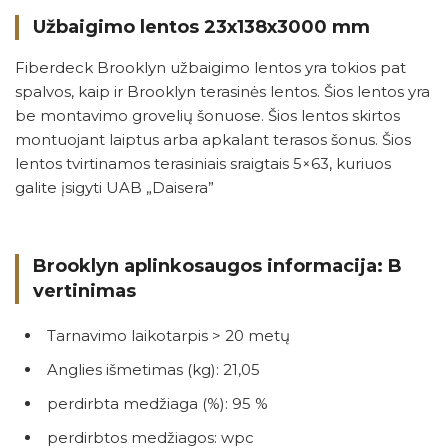
Užbaigimo lentos 23x138x3000 mm
Fiberdeck Brooklyn užbaigimo lentos yra tokios pat
spalvos, kaip ir Brooklyn terasinės lentos. Šios lentos yra
be montavimo grovelių šonuose. Šios lentos skirtos
montuojant laiptus arba apkalant terasos šonus. Šios
lentos tvirtinamos terasiniais sraigtais 5×63, kuriuos
galite įsigyti UAB „Daisera”
Brooklyn aplinkosaugos informacija: B
vertinimas
Tarnavimo laikotarpis > 20 metų
Anglies išmetimas (kg): 21,05
perdirbta medžiaga (%): 95 %
perdirbtos medžiagos: wpc