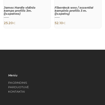
James Hardie vidinio
Fiberdeck weo / essential
kampo profilis 3m.
kampinis profilis 3 m.
(įv.spalvos)
(įv.spalvų)
This product has multiple variants. The 
This product h
QUICK
QUICK
VIEW
VIEW
25.20
€
52.10
€
Meniu
PAGRINDINIS
PARDUOTUVĖ
KONTAKTAI