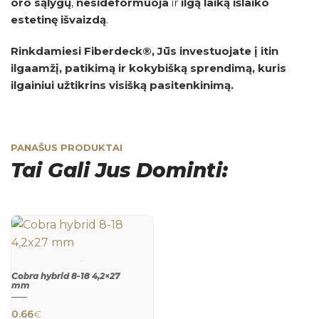
oro sąlygų
,
nesideformuoja
ir
ilgą laiką išlaiko
estetinę išvaizdą
.
Rinkdamiesi Fiberdeck®, Jūs investuojate į itin
ilgaamžį, patikimą ir kokybišką sprendimą, kuris
ilgainiui užtikrins visišką pasitenkinimą.
PANAŠUS PRODUKTAI
Tai Gali Jus Dominti:
Cobra hybrid 8-18 4,2×27
mm
QUICK
VIEW
0.66
€