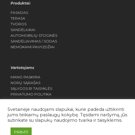
Produktai:
FASADAS
TERASA
TVOROS
SANDĖLIUKAI
AUTOMOBILIŲ STOGINĖS
SANDĖLIAVIMAS / SODAS
NEMOKAMI PAVYZDŽIAI
Vartotojams
MANO PASKYRA
NORŲ SĄRAŠAS
SĄLYGOS IR TAISYKLĖS
PRIVATUMO POLITIKA
Svetainėje naudojami slapukai, kurie padeda užtikrinti
jums teikiamų paslaugų kokybę. Tęsdami naršymą, jūs
sutinkate su slapukų naudojimo tvarka ir taisyklėmis.
Daisera.lt Visos teisės saugomos
PRIIMTI