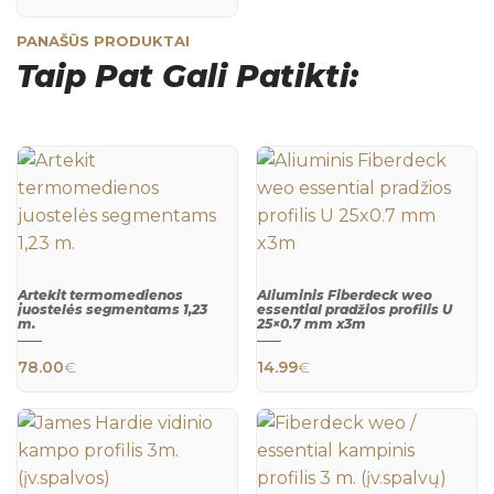
PANAŠŪS PRODUKTAI
Taip Pat Gali Patikti:
Artekit termomedienos
Aliuminis Fiberdeck weo
juostelės segmentams 1,23
essential pradžios profilis U
m.
25×0.7 mm x3m
QUICK
QUICK
78.00
€
14.99
€
VIEW
VIEW