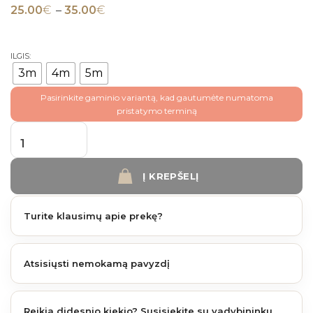
Price range: 25.00€ through 35.00€
25.00
€
–
35.00
€
ILGIS:
3m
4m
5m
Pasirinkite gaminio variantą, kad gautumėte numatoma
pristatymo terminą
produkto kiekis: Fiberdeck Brooklyn terasinė lenta 13,8 cm x 3-5 m. Teak
Į KREPŠELĮ
Turite klausimų apie prekę?
Atsisiųsti nemokamą pavyzdį
Reikia didesnio kiekio? Susisiekite su vadybininku