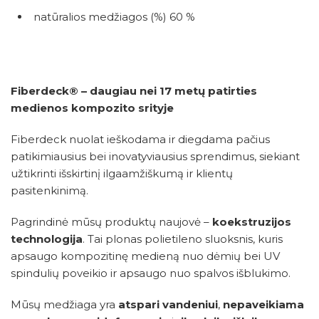
natūralios medžiagos (%) 60 %
Fiberdeck® – daugiau nei 17 metų patirties
medienos kompozito srityje
Fiberdeck nuolat ieškodama ir diegdama pačius
patikimiausius bei inovatyviausius sprendimus, siekiant
užtikrinti išskirtinį ilgaamžiškumą ir klientų
pasitenkinimą.
Pagrindinė mūsų produktų naujovė –
koekstruzijos
technologija
. Tai plonas polietileno sluoksnis, kuris
apsaugo kompozitinę medieną nuo dėmių bei UV
spindulių poveikio ir apsaugo nuo spalvos išblukimo.
Mūsų medžiaga yra
atspari vandeniui
,
nepaveikiama