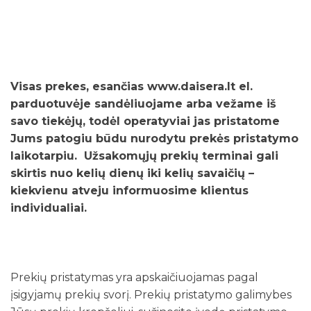
Visas prekes, esančias www.daisera.lt el.
parduotuvėje sandėliuojame arba vežame iš
savo tiekėjų, todėl operatyviai jas pristatome
Jums patogiu būdu nurodytu prekės pristatymo
laikotarpiu. Užsakomųjų prekių terminai gali
skirtis nuo kelių dienų iki kelių savaičių –
kiekvienu atveju informuosime klientus
individualiai.
Prekių pristatymas yra apskaičiuojamas pagal
įsigyjamų prekių svorį. Prekių pristatymo galimybes