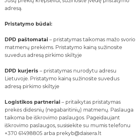
Jūsų prekių krepšeliui, sužinosite įvedę pristatymo
adresą.
Pristatymo būdai:
DPD paštomatai
– pristatymas taikomas mažo svorio
matmenų prekėms. Pristatymo kainą sužinosite
suvedus adresą pirkimo skiltyje
DPD kurjeris
– pristatymas nurodytu adresu
Lietuvoje. Pristatymo kainą sužinosite suvedus
adresą pirkimo skiltyje
Logistikos partneriai
– pritaikytas pristatymas
prekės didesnių (negabaritinių) matmenų. Paslauga
taikoma be iškrovimo paslaugos. Pageidaujant
iškrovimo paslaugos, susisiekite su mumis telefonu
+370 61498805 arba prekyb@daisera.lt