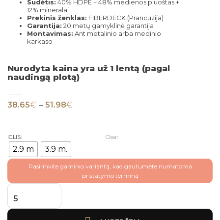
Sudėtis:
40% HDPE + 48% medienos pluoštas +
12% mineralai
Prekinis ženklas:
FIBERDECK (Prancūzija)
Garantija:
20 metų gamyklinė garantija
Montavimas:
Ant metalinio arba medinio
karkaso
Nurodyta kaina yra už 1 lentą (pagal
naudingą plotą)
Price range: 38.65€ through 51.98€
38.65
€
–
51.98
€
IGLIS:
Clear
2.9 m
3.9 m.
Pasirinkite gaminio variantą, kad gautumėte numatoma
pristatymo terminą
produkto kiekis: Fiberdeck WEO 60 Cedar 14 cm 3,9 -2,9 m.