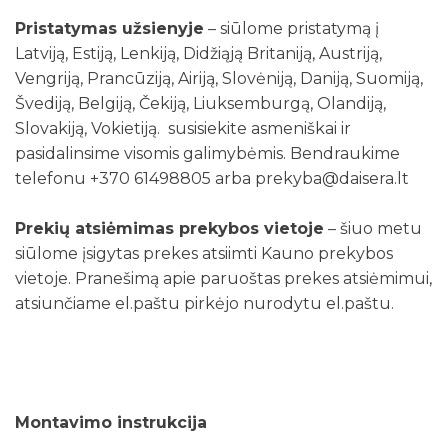
Pristatymas užsienyje
– siūlome pristatymą į
Latviją, Estiją, Lenkiją, Didžiąją Britaniją, Austriją,
Vengriją, Prancūziją, Airiją, Slovėniją, Daniją, Suomiją,
Švediją, Belgiją, Čekiją, Liuksemburgą, Olandiją,
Slovakiją, Vokietiją. susisiekite asmeniškai ir
pasidalinsime visomis galimybėmis. Bendraukime
telefonu +370 61498805 arba prekyba@daisera.lt
Prekių atsiėmimas prekybos vietoje
– šiuo metu
siūlome įsigytas prekes atsiimti Kauno prekybos
vietoje. Pranešimą apie paruoštas prekes atsiėmimui,
atsiunčiame el.paštu pirkėjo nurodytu el.paštu.
Montavimo instrukcija