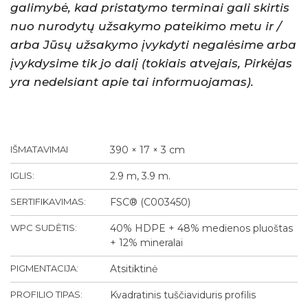
galimybė, kad pristatymo terminai gali skirtis
nuo nurodytų užsakymo pateikimo metu ir /
arba Jūsų užsakymo įvykdyti negalėsime arba
įvykdysime tik jo dalį (tokiais atvejais, Pirkėjas
yra nedelsiant apie tai informuojamas).
IŠMATAVIMAI
390 × 17 × 3 cm
IGLIS:
2.9 m, 3.9 m.
SERTIFIKAVIMAS:
FSC® (C003450)
WPC SUDĖTIS:
40% HDPE + 48% medienos pluoštas
+ 12% mineralai
PIGMENTACIJA:
Atsitiktinė
PROFILIO TIPAS:
Kvadratinis tuščiaviduris profilis