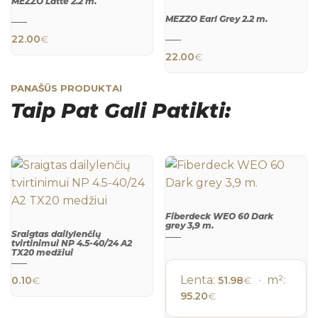
MEZZO Latte 2.2 m.
QUICK
MEZZO Earl Grey 2.2 m.
VIEW
22.00
€
QUICK
VIEW
22.00
€
PANAŠŪS PRODUKTAI
Taip Pat Gali Patikti:
Fiberdeck WEO 60 Dark
grey 3,9 m.
Sraigtas dailylenčių
QUICK
tvirtinimui NP 4.5-40/24 A2
VIEW
TX20 medžiui
QUICK
VIEW
Lenta:
· m²:
0.10
€
51.98
€
95.20
€