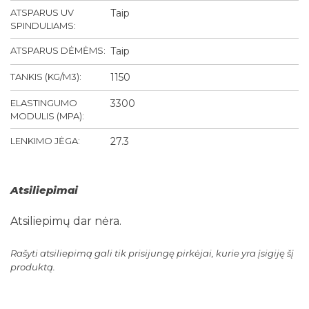
ATSPARUS UV
Taip
SPINDULIAMS:
ATSPARUS DĖMĖMS:
Taip
TANKIS (KG/M3):
1150
ELASTINGUMO
3300
MODULIS (MPA):
LENKIMO JĖGA:
27.3
Atsiliepimai
Atsiliepimų dar nėra.
Rašyti atsiliepimą gali tik prisijungę pirkėjai, kurie yra įsigiję šį
produktą.