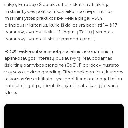
šalyje, Europoje Šiuo tikslu Felix skatina atsakingą
miškininkystės politiką ir susilaiko nuo nepriimtinos
miškininkystės praktikos bei veikia pagal FSC®
principus ir kriterijus, kurie iš dalies yra pagrįsti 14 iš 17
tvaraus vystymosi tikslų – Jungtinių Tautų įtvirtintais
tvaraus vystymosi tikslais ir prisideda prie jų.
FSC® reiškia subalansuotą socialinių, ekonominių ir
aplinkosaugos interesų pusiausvyrą. Naudodamas
išskirtinę gamybos grandinę (CoC), Fiberdeck nustato
visą savo tiekimo grandinę. Fiberdeck gaminiai, kuriems
taikomas šis sertifikatas, yra identifikuojami pagal toliau
pateiktą logotipą, identifikuojantį ir atsekantį jų tvarią
kilmę.