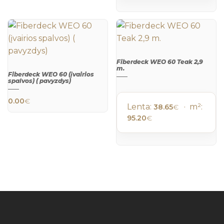
Fiberdeck WEO 60 Teak 2,9
m.
Fiberdeck WEO 60 (įvairios
QUICK
spalvos) ( pavyzdys)
VIEW
This product has multiple variants. The 
QUICK
0.00
€
VIEW
Lenta:
· m²:
38.65
€
95.20
€