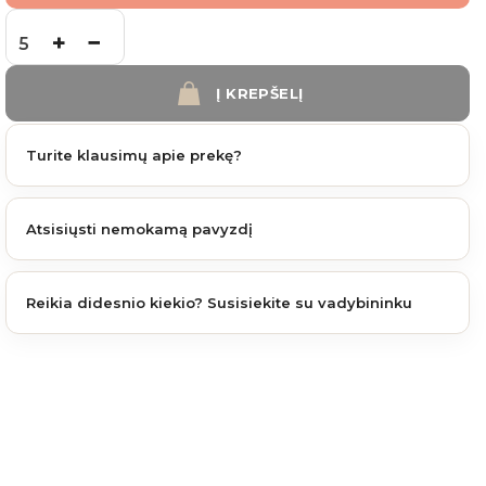
produkto kiekis: Fiberdeck WEO 60 IPE 14 cm 3,9 -2,9 m.
Į KREPŠELĮ
Turite klausimų apie prekę?
Atsisiųsti nemokamą pavyzdį
Reikia didesnio kiekio? Susisiekite su vadybininku