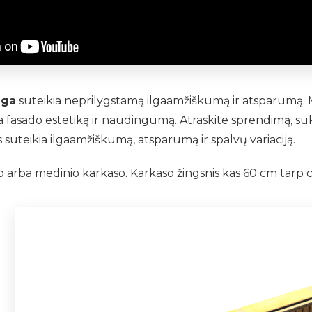
uga
suteikia neprilygstamą ilgaamžiškumą ir atsparumą. Mo
a fasado estetiką ir naudingumą. Atraskite sprendimą, suku
s suteikia ilgaamžiškumą, atsparumą ir spalvų variaciją.
arba medinio karkaso. Karkaso žingsnis kas 60 cm tarp 