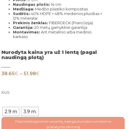
Naudingas plotis:
14 cm
Medžiaga:
Medžio plastiko kompozitas
Sudėtis:
40% HDPE + 48% medienos pluoštas +
12% mineralai
Prekinis ženklas:
FIBERDECK (Prancūzija)
Garantija:
20 metų gamyklinė garantija
Montavimas:
Ant metalinio arba medinio
karkaso
Nurodyta kaina yra už 1 lentą (pagal
naudingą plotą)
Price range: 38.65€ through 51.98€
38.65
€
–
51.98
€
IGLIS:
2.9 m
3.9 m.
Pasirinkite gaminio variantą, kad gautumėte numatoma
pristatymo terminą