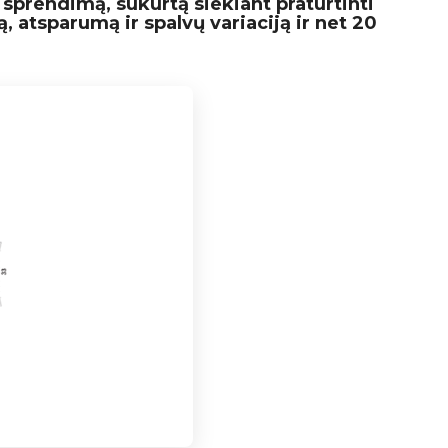
 sprendimą, sukurtą siekiant praturtinti
, atsparumą ir spalvų variaciją ir net 20