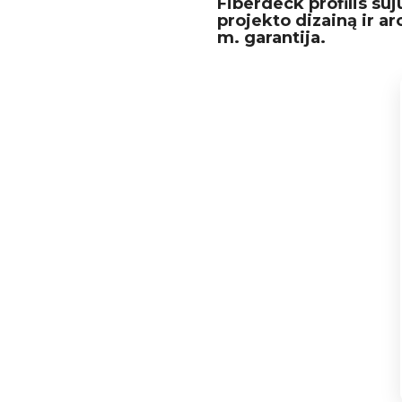
Fiberdeck profilis su
projekto dizainą ir ar
m. garantija.