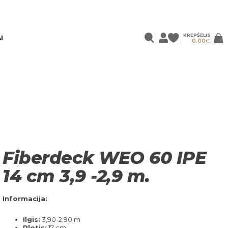
KREPŠELIS
I
0.00
€
Fiberdeck WEO 60 IPE
14 cm 3,9 -2,9 m.
Informacija:
Ilgis:
3,90-2,90 m
Plotis:
17 cm