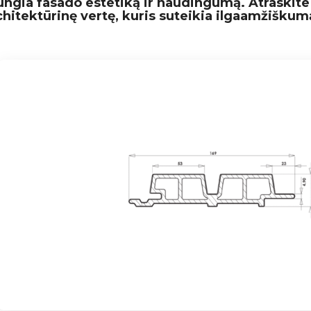
jungia fasado estetiką ir naudingumą. Atraskite
chitektūrinę vertę, kuris suteikia ilgaamžiškumą