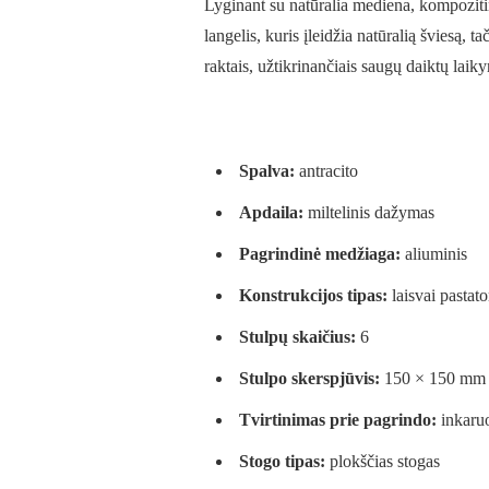
Lyginant su natūralia mediena, kompoziti
langelis, kuris įleidžia natūralią šviesą,
raktais, užtikrinančiais saugų daiktų laik
Spalva:
antracito
Apdaila:
miltelinis dažymas
Pagrindinė medžiaga:
aliuminis
Konstrukcijos tipas:
laisvai pastat
Stulpų skaičius:
6
Stulpo skerspjūvis:
150 × 150 mm
Tvirtinimas prie pagrindo:
inkaruo
Stogo tipas:
plokščias stogas