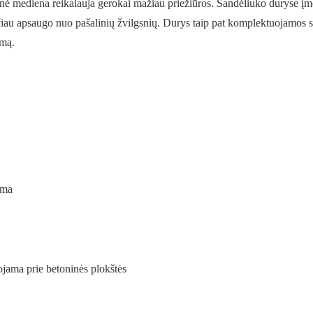
nė mediena reikalauja gerokai mažiau priežiūros. Sandėliuko duryse įmo
 tačiau apsaugo nuo pašalinių žvilgsnių. Durys taip pat komplektuojamos s
ymą.
oma
jama prie betoninės plokštės