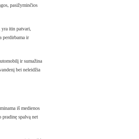
agos, pasižyminčios
ra itin patvari,
a perdirbama ir
automobilį ir sumažina
 vandenį bei neleidžia
gaminama iš medienos
o pradinę spalvą net