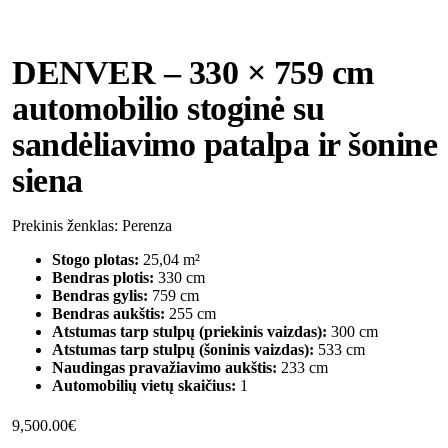
DENVER – 330 × 759 cm
automobilio stoginė su
sandėliavimo patalpa ir šonine
siena
Prekinis ženklas: Perenza
Stogo plotas:
25,04 m²
Bendras plotis:
330 cm
Bendras gylis:
759 cm
Bendras aukštis:
255 cm
Atstumas tarp stulpų (priekinis vaizdas):
300 cm
Atstumas tarp stulpų (šoninis vaizdas):
533 cm
Naudingas pravažiavimo aukštis:
233 cm
Automobilių vietų skaičius:
1
9,500.00
€