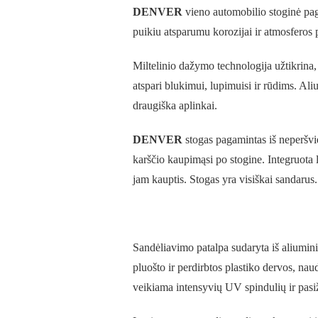
DENVER
vieno automobilio stoginė pag
puikiu atsparumu korozijai ir atmosferos 
Miltelinio dažymo technologija užtikrina,
atspari blukimui, lupimuisi ir rūdims. Al
draugiška aplinkai.
DENVER
stogas pagamintas iš neperšvi
karščio kaupimąsi po stogine. Integruota l
jam kauptis. Stogas yra visiškai sandarus.
Sandėliavimo patalpa sudaryta iš aliumi
pluošto ir perdirbtos plastiko dervos, nau
veikiama intensyvių UV spindulių ir pasi