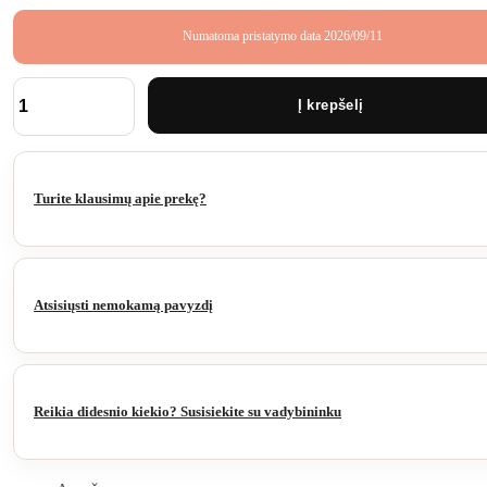
Numatoma pristatymo data 2026/09/11
Į krepšelį
produkto
kiekis:
DENVER
–
330
Turite klausimų apie prekę?
×
759
cm
automobilio
stoginė
Atsisiųsti nemokamą pavyzdį
su
sandėliavimo
patalpa
ir
šonine
siena
Reikia didesnio kiekio? Susisiekite su vadybininku