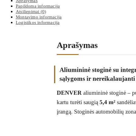
Aprašymas
Papildoma informacija
Atsiliepimai (0)
Montavimo informacija
Logistikos informacija
Aprašymas
Aliumininė stoginė su integ
sąlygoms ir nereikalaujanti
DENVER
aliumininė stoginė – pu
kartu turėti saugią
5,4 m²
sandėlia
įrangą. Stoginės automobilių zona