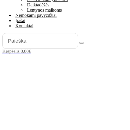
Daiktadėžės
Lentynos malkoms
Nemokami pavyzdžiai
Įrašai
Kontaktai
Krepšelis
0.00
€