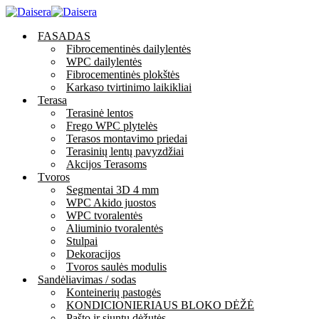
FASADAS
Fibrocementinės dailylentės
WPC dailylentės
Fibrocementinės plokštės
Karkaso tvirtinimo laikikliai
Terasa
Terasinė lentos
Frego WPC plytelės
Terasos montavimo priedai
Terasinių lentų pavyzdžiai
Akcijos Terasoms
Tvoros
Segmentai 3D 4 mm
WPC Akido juostos
WPC tvoralentės
Aliuminio tvoralentės
Stulpai
Dekoracijos
Tvoros saulės modulis
Sandėliavimas / sodas
Konteinerių pastogės
KONDICIONIERIAUS BLOKO DĖŽĖ
Pašto ir siuntų dėžutės