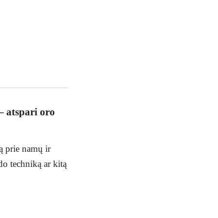
– atspari oro
ą prie namų ir
do techniką ar kitą