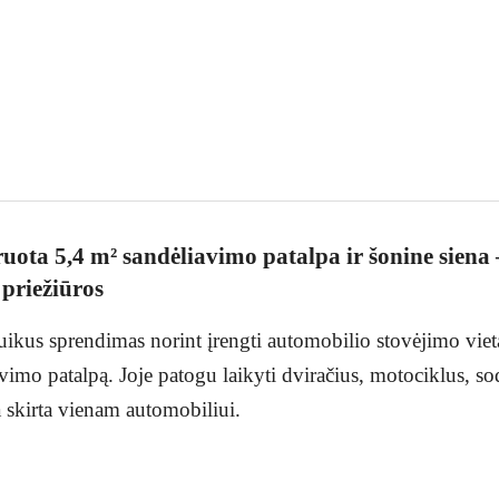
ruota 5,4 m² sandėliavimo patalpa ir šonine siena 
 priežiūros
ikus sprendimas norint įrengti automobilio stovėjimo viet
vimo patalpą. Joje patogu laikyti dviračius, motociklus, so
 skirta vienam automobiliui.