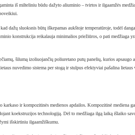
aminta iš milteliniu būdu dažyto aliuminio – tvirtos ir ilgaamžės medži
poveikiui.
 kad dažų sluoksnis būtų iškepamas aukštoje temperatūroje, todėl danga y
iuminio konstrukcija reikalauja minimalios priežiūros, o pati medžiaga yr
ečiamų, šilumą izoliuojančių poliuretano putų panelių, kurios apsaugo 
ietaus nuvedimo sistema per stogą ir stulpus efektyviai pašalina lietaus
nio karkaso ir kompozitinės medienos apdailos. Kompozitinė mediena 
dojant koekstruzijos technologiją. Dėl to medžiaga ilgą laiką išlaiko sav
žymi išskirtiniu ilgaamžiškumu.