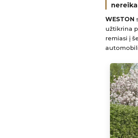
nereika
WESTON
s
užtikrina 
remiasi į š
automobili