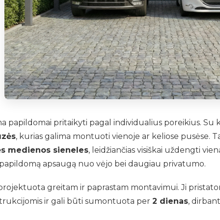
a papildomai pritaikyti pagal individualius poreikius. S
uzės
, kurias galima montuoti vienoje ar keliose pusėse. Ta
s medienos sieneles
, leidžiančias visiškai uždengti vien
s papildomą apsaugą nuo vėjo bei daugiau privatumo.
rojektuota greitam ir paprastam montavimui. Ji pristat
trukcijomis ir gali būti sumontuota per
2 dienas
, dirba