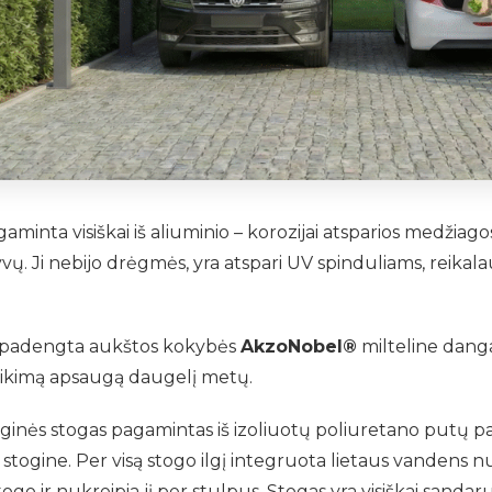
aminta visiškai iš aliuminio – korozijai atsparios medžiago
yvų. Ji nebijo drėgmės, yra atspari UV spinduliams, reikala
 padengta aukštos kokybės
AkzoNobel®
milteline danga,
atikimą apsaugą daugelį metų.
ginės stogas pagamintas iš izoliuotų poliuretano putų p
stogine. Per visą stogo ilgį integruota lietaus vandens 
ogo ir nukreipia jį per stulpus. Stogas yra visiškai sandarus 