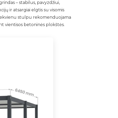
grindas – stabilus, pavyzdžiui,
ų ir atsargiai elgtis su visomis
o kiekvienu stulpu rekomenduojama
 vientisos betoninės plokštės.