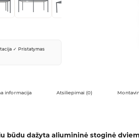
a informacija
Atsiliepimai (0)
Montavim
niu būdu dažyta aliumininė stoginė dvie