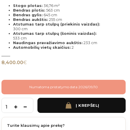
Stogo plotas:
36,76 m²
Bendras plotis:
563 cm
Bendras gylis:
645 cm
Bendras aukštis:
255 cm
Atstumas tarp stulpų (priekinis vaizdas):
300 cm
Atstumas tarp stulpų (šoninis vaizdas):
533 cm
Naudingas pravažiavimo aukštis:
233 cm
Automobilių vietų skaičius:
2
8,400.00
€
Numatoma pristatymo data 2026/09/10
Į KREPŠELĮ
produkto kiekis: Aliuminė automobilio stoginė - WESTON - 563x645 cm cm 2 auto
Turite klausimų apie prekę?