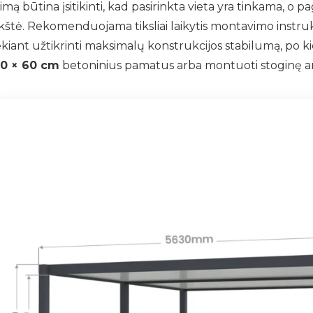
ą būtina įsitikinti, kad pasirinkta vieta yra tinkama, o pa
štė. Rekomenduojama tiksliai laikytis montavimo instrukcij
iekiant užtikrinti maksimalų konstrukcijos stabilumą, p
50 × 60 cm
betoninius pamatus arba montuoti stoginę ant