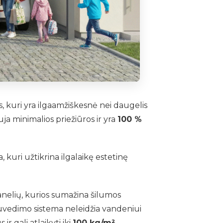
s, kuri yra ilgaamžiškesnė nei daugelis
uja minimalios priežiūros ir yra
100 %
 kuri užtikrina ilgalaikę estetinę
anelių, kurios sumažina šilumos
nuvedimo sistema neleidžia vandeniui
ir gali atlaikyti iki
100 kg/m²