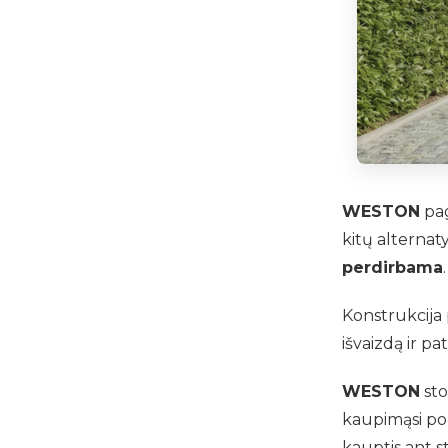
WESTON
pag
kitų alternat
perdirbama
.
Konstrukcija
išvaizdą ir p
WESTON
sto
kaupimąsi po 
kauptis ant st