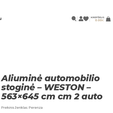
KREPŠELIS
I
0.00
€
Aliuminė automobilio
stoginė – WESTON –
563×645 cm cm 2 auto
Prekinis ženklas: Perenza