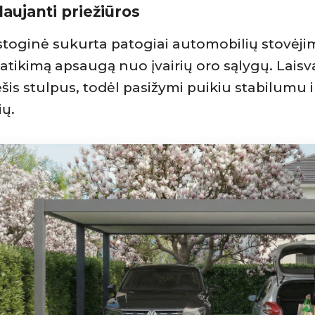
laujanti priežiūros
toginė sukurta patogiai automobilių stovėjim
patikimą apsaugą nuo įvairių oro sąlygų. Lais
ešis stulpus, todėl pasižymi puikiu stabilumu ir 
ų.