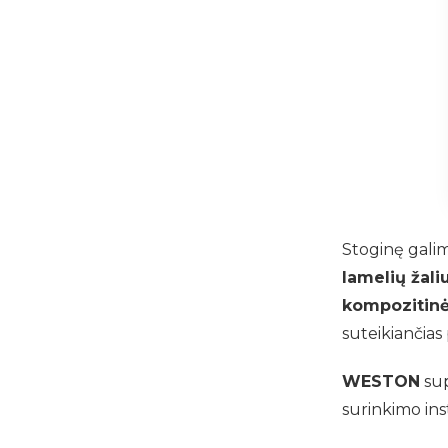
Stoginę galim
lamelių žali
kompozitinė
suteikiančia
WESTON
sup
surinkimo ins