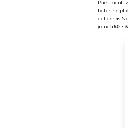
Prieš montavim
betoninė plok
detalėmis. S
įrengti
50 × 