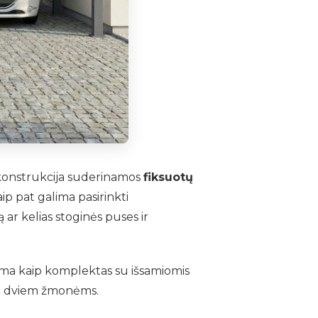
u konstrukcija suderinamos
fiksuotų
ip pat galima pasirinkti
ą ar kelias stoginės puses ir
oma kaip komplektas su išsamiomis
nt dviem žmonėms.