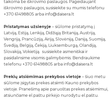
taikoma be iškrovimo paslaugos. Pageidaujant
iškrovimo paslaugos, susisiekite su mumis telefonu
+370 61498805 arba info@daisera.lt
Pristatymas užsienyje
– siūlome pristatymą į
Latviją, Estiją, Lenkiją, Didžiąją Britaniją, Austriją,
Vengriją, Prancūziją, Airiją, Slovėniją, Daniją, Suomiją,
Švediją, Belgiją, Čekiją, Liuksemburgą, Olandiją,
Slovakiją, Vokietiją. susisiekite asmeniškai ir
pasidalinsime visomis galimybėmis. Bendraukime
telefonu +370 61498805 arba info@daisera.lt
Prekių atsiėmimas prekybos vietoje
– šiuo metu
siūlome įsigytas prekes atsiimti Kauno prekybos
vietoje. Pranešimą apie paruoštas prekes atsiėmimui,
atsiunčiame el.paštu pirkėjo nurodytu el.paštu.