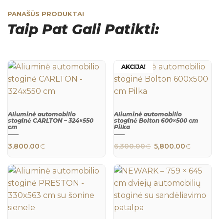
PANAŠŪS PRODUKTAI
Taip Pat Gali Patikti:
AKCIJA!
Aliuminė automobilio
Aliuminė automobilio
stoginė CARLTON – 324×550
stoginė Bolton 600×500 cm
cm
Pilka
QUICK
QUICK
VIEW
VIEW
Original price wa
Current
3,800.00
€
6,300.00
€
5,800.00
€