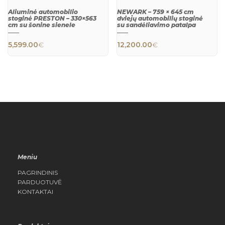
Aliuminė automobilio
NEWARK – 759 × 645 cm
stoginė PRESTON – 330×563
dviejų automobilių stoginė
cm su šonine sienele
su sandėliavimo patalpa
QUICK
QUICK
5,599.00
€
12,200.00
€
VIEW
VIEW
Meniu
PAGRINDINIS
PARDUOTUVĖ
KONTAKTAI