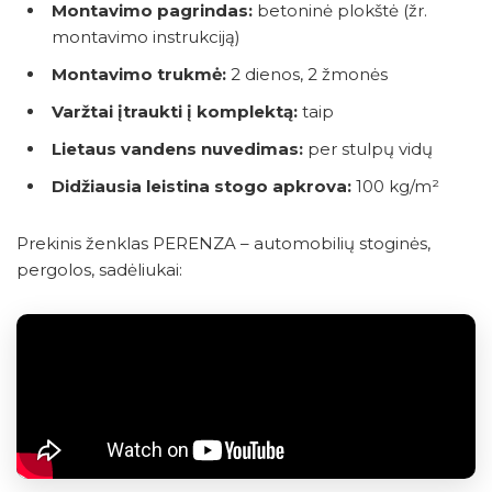
Montavimo pagrindas:
betoninė plokštė (žr.
montavimo instrukciją)
Montavimo trukmė:
2 dienos, 2 žmonės
Varžtai įtraukti į komplektą:
taip
Lietaus vandens nuvedimas:
per stulpų vidų
Didžiausia leistina stogo apkrova:
100 kg/m²
Prekinis ženklas PERENZA – automobilių stoginės,
pergolos, sadėliukai: