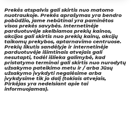
Prekės atspalvis gali skirtis nuo matomo
nuotraukoje. Prekės aprašymas yra bendro
pobūdžio, jame nebūtinai yra paminėtos
visos prekės savybės. Internetinėje
parduotuvėje skelbiamos prekių kainos,
akcijos gali skirtis nuo prekių kainų, akcijų
taikomų prekybos, aptarnavimo centruose.
Prekių likutis sandėlyje ir internetinėje
parduotuvėje išimtinais atvejais gali
nesutapti, todėl išlieka galimybė, kad
pristatymo terminai gali skirtis nuo nurodytų
užsakymo pateikimo metu ir / arba Jūsų
užsakymo įvykdyti negalėsime arba
įvykdysime tik jo dalį (tokiais atvejais,
Pirkėjas yra nedelsiant apie tai
informuojamas).