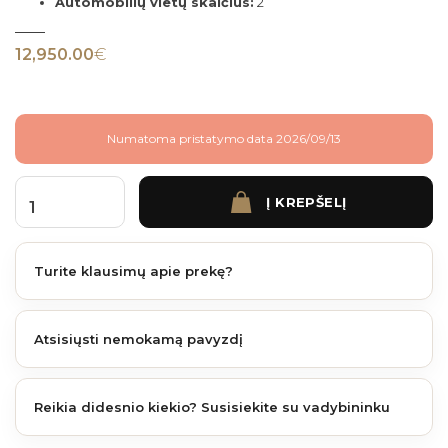
Automobilių vietų skaičius:
2
12,950.00
€
Numatoma pristatymo data 2026/09/13
Į KREPŠELĮ
produkto kiekis: NEWARK – 759 × 645 cm dviejų automobilių stoginė su sandėliavi
Turite klausimų apie prekę?
Atsisiųsti nemokamą pavyzdį
Reikia didesnio kiekio? Susisiekite su vadybininku