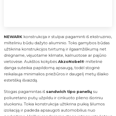
NEWARK
konstrukcija ir stulpai pagaminti iš ekstruzinio,
milteliniu būdu dažyto aliuminio. Toks gamybos būdas
užtikrina konstrukcijos tvirtumą ir ilgaamžiškumą net
drėgname, vėjuotame klimate, kalnuotose ar pajūrio
vietovėse. Aukštos kokybės
AkzoNobel®
miltelinė
danga suteikia papildomą apsaugą, todėl stoginė
reikalauja minimalios priežiūros ir daugelį metų išlaiko
estetišką išvaizdą.
Stogas pagamintas iš
sandwich tipo panelių
su
poliuretano putų užpildu ir cinkuoto plieno išoriniu
sluoksniu. Tokia konstrukcija užtikrina puikią šilumos
izoliaciją ir padeda apsaugoti automobilius nuo