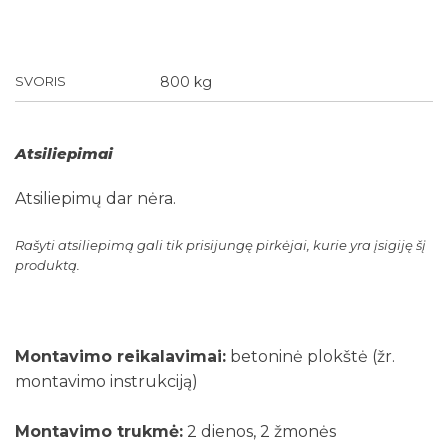
SVORIS
800 kg
Atsiliepimai
Atsiliepimų dar nėra.
Rašyti atsiliepimą gali tik prisijungę pirkėjai, kurie yra įsigiję šį
produktą.
Montavimo reikalavimai:
betoninė plokštė (žr.
montavimo instrukciją)
Montavimo trukmė:
2 dienos, 2 žmonės