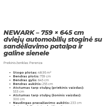
NEWARK – 759 × 645 cm
dviejų automobilių stoginė su
sandėliavimo patalpa ir
galine sienele
Prekinis ženklas: Perenza
Stogo plotas:
48,95 m²
Bendras plotis:
759 cm
Bendras gylis:
645 cm
Bendras aukštis:
255 cm
Atstumas tarp stulpų (priekinis vaizdas):
533 cm
Atstumas tarp stulpų (šoninis vaizdas):
300 cm
Naudingas pravažiavimo aukštis:
233 cm