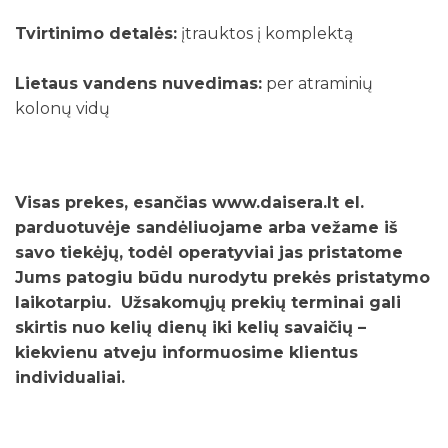
Tvirtinimo detalės:
įtrauktos į komplektą
Lietaus vandens nuvedimas:
per atraminių
kolonų vidų
Visas prekes, esančias www.daisera.lt el.
parduotuvėje sandėliuojame arba vežame iš
savo tiekėjų, todėl operatyviai jas pristatome
Jums patogiu būdu nurodytu prekės pristatymo
laikotarpiu. Užsakomųjų prekių terminai gali
skirtis nuo kelių dienų iki kelių savaičių –
kiekvienu atveju informuosime klientus
individualiai.