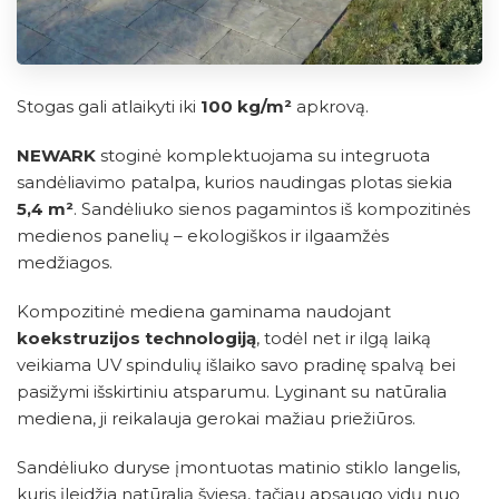
Stogas gali atlaikyti iki
100 kg/m²
apkrovą.
NEWARK
stoginė komplektuojama su integruota
sandėliavimo patalpa, kurios naudingas plotas siekia
5,4 m²
. Sandėliuko sienos pagamintos iš kompozitinės
medienos panelių – ekologiškos ir ilgaamžės
medžiagos.
Kompozitinė mediena gaminama naudojant
koekstruzijos technologiją
, todėl net ir ilgą laiką
veikiama UV spindulių išlaiko savo pradinę spalvą bei
pasižymi išskirtiniu atsparumu. Lyginant su natūralia
mediena, ji reikalauja gerokai mažiau priežiūros.
Sandėliuko duryse įmontuotas matinio stiklo langelis,
kuris įleidžia natūralią šviesą, tačiau apsaugo vidų nuo