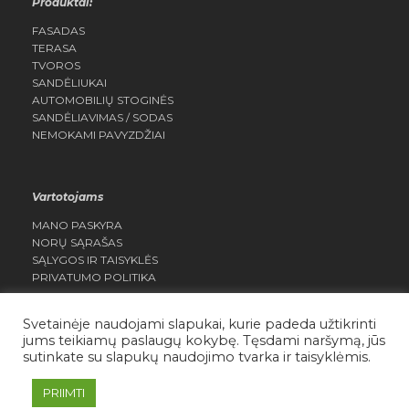
Produktai:
FASADAS
TERASA
TVOROS
SANDĖLIUKAI
AUTOMOBILIŲ STOGINĖS
SANDĖLIAVIMAS / SODAS
NEMOKAMI PAVYZDŽIAI
Vartotojams
MANO PASKYRA
NORŲ SĄRAŠAS
SĄLYGOS IR TAISYKLĖS
PRIVATUMO POLITIKA
Svetainėje naudojami slapukai, kurie padeda užtikrinti
jums teikiamų paslaugų kokybę. Tęsdami naršymą, jūs
sutinkate su slapukų naudojimo tvarka ir taisyklėmis.
Daisera.lt Visos teisės saugomos
PRIIMTI