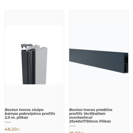
VIEW
VIEW
Boston tvoros stulpo
Boston tvoros pradžios
kampo pakreipimo profilis
profilis Vertikaliam
2.0 m. pilkas
montavimui
25x40x1750mm Pilkas
46.20
€
16.00
€