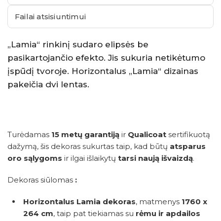
Failai atsisiuntimui
„Lamia“ rinkinį sudaro elipsės be
pasikartojančio efekto. Jis sukuria netikėtumo
įspūdį tvoroje. Horizontalus „Lamia“ dizainas
pakeičia dvi lentas.
Turėdamas
15 metų garantiją
ir
Qualicoat
sertifikuotą
dažymą, šis dekoras sukurtas taip, kad būtų
atsparus
oro sąlygoms
ir ilgai išlaikytų
tarsi naują išvaizdą
.
Dekoras siūlomas
:
Horizontalus Lamia dekoras
, matmenys
1760 x
264 cm
, taip pat tiekiamas su
rėmu ir apdailos