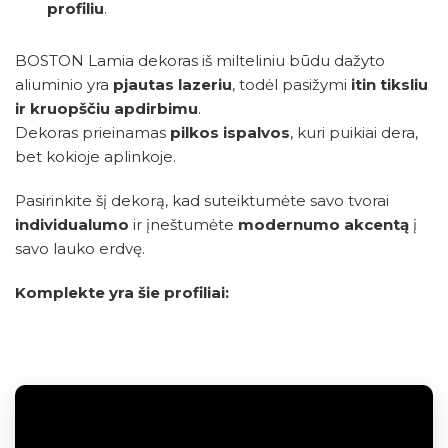
profiliu
.
BOSTON Lamia dekoras iš milteliniu būdu dažyto
aliuminio yra
pjautas lazeriu
, todėl pasižymi
itin tiksliu
ir kruopščiu apdirbimu
.
Dekoras prieinamas
pilkos ispalvos
, kuri puikiai dera,
bet kokioje aplinkoje.
Pasirinkite šį dekorą, kad suteiktumėte savo tvorai
individualumo
ir įneštumėte
modernumo akcentą
į
savo lauko erdvę.
Komplekte yra šie profiliai: