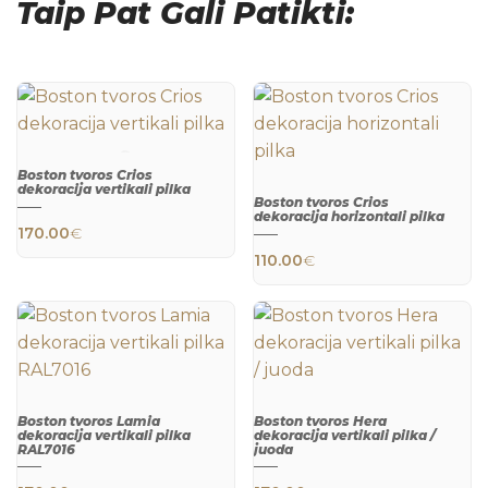
Taip Pat Gali Patikti:
Boston tvoros Crios
dekoracija vertikali pilka
Boston tvoros Crios
QUICK
dekoracija horizontali pilka
VIEW
170.00
€
QUICK
110.00
€
VIEW
Boston tvoros Lamia
Boston tvoros Hera
dekoracija vertikali pilka
dekoracija vertikali pilka /
RAL7016
juoda
This product h
QUICK
QUICK
VIEW
VIEW