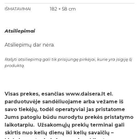
IŠMATAVIMAI
182 × 58 cm
Atsiliepimai
Atsiliepimų dar nėra.
Rašyti atsiliepimą gali tik prisijungę pirkėjai, kurie yra įsigiję šį
produktą.
Visas prekes, esančias www.daisera.lt el.
parduotuvėje sandėliuojame arba vežame iš
savo tiekėjų, todėl operatyviai jas pristatome
Jums patogiu būdu nurodytu prekės pristatymo
laikotarpiu. Užsakomųjų prekių terminai gali
skirtis nuo kelių dienų iki kelių savaičių –