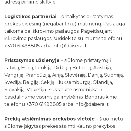
adresą pirkimo skiltyje
Logistikos partneriai
– pritaikytas pristatymas
prekės didesnių (negabaritinių) matmenų. Paslauga
taikoma be iškrovimo paslaugos. Pageidaujant
iškrovimo paslaugos, susisiekite su mumis telefonu
+370 61498805 arba info@daisera.lt
Pristatymas užsienyje
– siūlome pristatymą į
Latviją, Estiją, Lenkiją, Didžiąją Britaniją, Austriją,
Vengriją, Prancūziją, Airiją, Slovėniją, Daniją, Suomiją,
Švediją, Belgiją, Čekiją, Liuksemburgą, Olandiją,
Slovakiją, Vokietiją. susisiekite asmeniškai ir
pasidalinsime visomis galimybėmis. Bendraukime
telefonu +370 61498805 arba info@daisera.lt
Prekių atsiėmimas prekybos vietoje
– šiuo metu
siūlome įsigytas prekes atsiimti Kauno prekybos