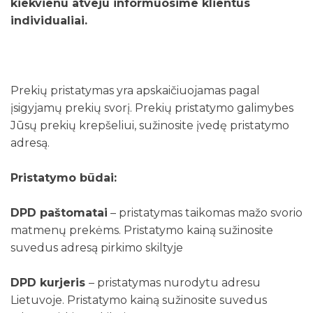
kiekvienu atveju informuosime klientus
individualiai.
Prekių pristatymas yra apskaičiuojamas pagal
įsigyjamų prekių svorį. Prekių pristatymo galimybes
Jūsų prekių krepšeliui, sužinosite įvedę pristatymo
adresą.
Pristatymo būdai:
DPD paštomatai
– pristatymas taikomas mažo svorio
matmenų prekėms. Pristatymo kainą sužinosite
suvedus adresą pirkimo skiltyje
DPD kurjeris
– pristatymas nurodytu adresu
Lietuvoje. Pristatymo kainą sužinosite suvedus