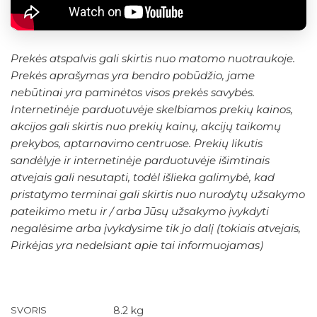
Prekės atspalvis gali skirtis nuo matomo nuotraukoje.
Prekės aprašymas yra bendro pobūdžio, jame
nebūtinai yra paminėtos visos prekės savybės.
Internetinėje parduotuvėje skelbiamos prekių kainos,
akcijos gali skirtis nuo prekių kainų, akcijų taikomų
prekybos, aptarnavimo centruose. Prekių likutis
sandėlyje ir internetinėje parduotuvėje išimtinais
atvejais gali nesutapti, todėl išlieka galimybė, kad
pristatymo terminai gali skirtis nuo nurodytų užsakymo
pateikimo metu ir / arba Jūsų užsakymo įvykdyti
negalėsime arba įvykdysime tik jo dalį (tokiais atvejais,
Pirkėjas yra nedelsiant apie tai informuojamas)
SVORIS
8.2 kg