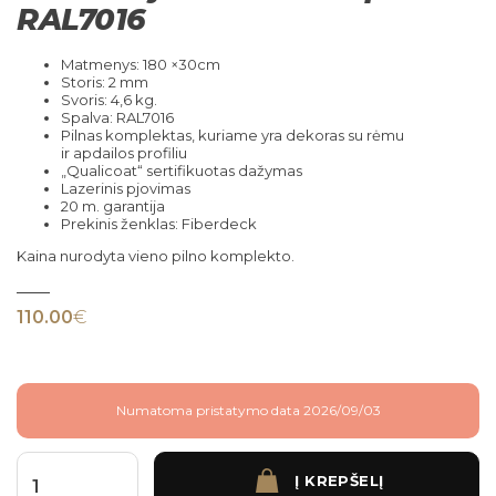
RAL7016
Matmenys: 180 ×30cm
Storis: 2 mm
Svoris: 4,6 kg.
Spalva: RAL7016
Pilnas komplektas, kuriame yra dekoras su rėmu
ir apdailos profiliu
„Qualicoat“ sertifikuotas dažymas
Lazerinis pjovimas
20 m. garantija
Prekinis ženklas: Fiberdeck
Kaina nurodyta vieno pilno komplekto.
110.00
€
Numatoma pristatymo data 2026/09/03
Į KREPŠELĮ
produkto kiekis: Boston tvoros Lamia dekoracija horizontali pilka RAL7016