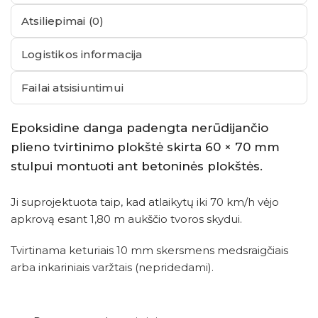
Atsiliepimai (0)
Logistikos informacija
Failai atsisiuntimui
Epoksidine danga padengta nerūdijančio
plieno tvirtinimo plokštė skirta 60 × 70 mm
stulpui montuoti ant betoninės plokštės.
Ji suprojektuota taip, kad atlaikytų iki 70 km/h vėjo
apkrovą esant 1,80 m aukščio tvoros skydui.
Tvirtinama keturiais 10 mm skersmens medsraigčiais
arba inkariniais varžtais (nepridedami).