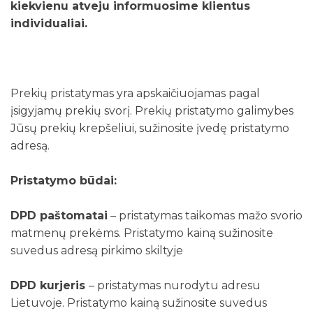
kiekvienu atveju informuosime klientus
individualiai.
Prekių pristatymas yra apskaičiuojamas pagal
įsigyjamų prekių svorį. Prekių pristatymo galimybes
Jūsų prekių krepšeliui, sužinosite įvedę pristatymo
adresą.
Pristatymo būdai:
DPD paštomatai
– pristatymas taikomas mažo svorio
matmenų prekėms. Pristatymo kainą sužinosite
suvedus adresą pirkimo skiltyje
DPD kurjeris
– pristatymas nurodytu adresu
Lietuvoje. Pristatymo kainą sužinosite suvedus