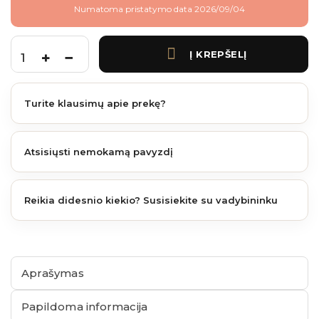
Numatoma pristatymo data 2026/09/04
Į KREPŠELĮ
produkto kiekis: Boston stulpo platforma 60x70 mm stulpams RAL9005
Turite klausimų apie prekę?
Atsisiųsti nemokamą pavyzdį
Reikia didesnio kiekio? Susisiekite su vadybininku
Aprašymas
Papildoma informacija