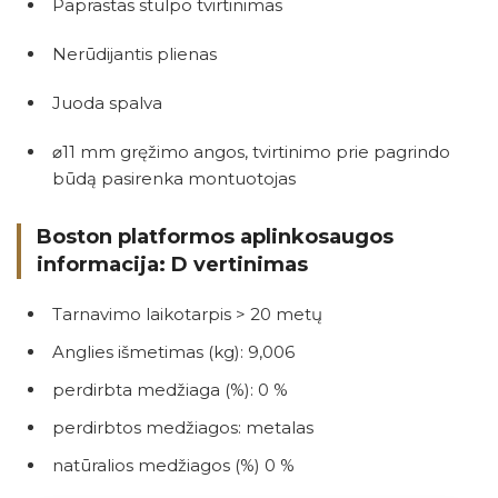
Paprastas stulpo tvirtinimas
Nerūdijantis plienas
Juoda spalva
⌀11 mm gręžimo angos, tvirtinimo prie pagrindo
būdą pasirenka montuotojas
Boston platformos aplinkosaugos
informacija: D vertinimas
Tarnavimo laikotarpis > 20 metų
Anglies išmetimas (kg): 9,006
perdirbta medžiaga (%): 0 %
perdirbtos medžiagos: metalas
natūralios medžiagos (%) 0 %