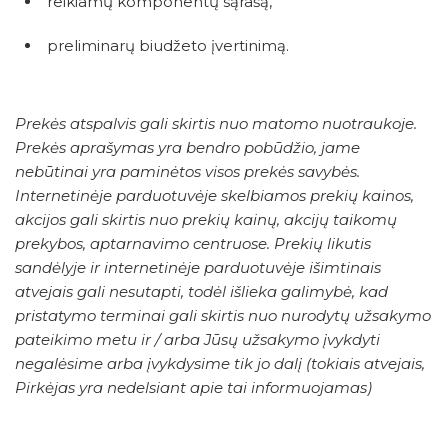
reikiamų komponentų sąrašą,
preliminarų biudžeto įvertinimą.
Prekės atspalvis gali skirtis nuo matomo nuotraukoje.
Prekės aprašymas yra bendro pobūdžio, jame
nebūtinai yra paminėtos visos prekės savybės.
Internetinėje parduotuvėje skelbiamos prekių kainos,
akcijos gali skirtis nuo prekių kainų, akcijų taikomų
prekybos, aptarnavimo centruose. Prekių likutis
sandėlyje ir internetinėje parduotuvėje išimtinais
atvejais gali nesutapti, todėl išlieka galimybė, kad
pristatymo terminai gali skirtis nuo nurodytų užsakymo
pateikimo metu ir / arba Jūsų užsakymo įvykdyti
negalėsime arba įvykdysime tik jo dalį (tokiais atvejais,
Pirkėjas yra nedelsiant apie tai informuojamas)