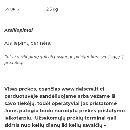
SVORIS
2.5 kg
Atsiliepimai
Atsiliepimų dar nėra.
Rašyti atsiliepimą gali tik prisijungę pirkėjai, kurie yra įsigiję šį
produktą.
Visas prekes, esančias www.daisera.lt el.
parduotuvėje sandėliuojame arba vežame iš
savo tiekėjų, todėl operatyviai jas pristatome
Jums patogiu būdu nurodytu prekės pristatymo
laikotarpiu. Užsakomųjų prekių terminai gali
skirtis nuo kelių dienų iki kelių savaičių –