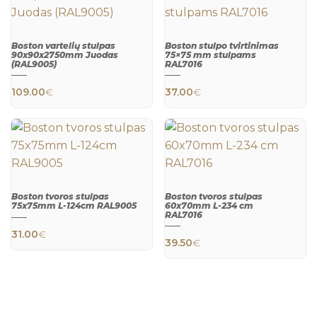
Boston vartelių stulpas
Boston stulpo tvirtinimas
90x90x2750mm Juodas
75×75 mm stulpams
(RAL9005)
RAL7016
QUICK
QUICK
VIEW
VIEW
109.00
€
37.00
€
Boston tvoros stulpas
Boston tvoros stulpas
75x75mm L-124cm RAL9005
60x70mm L-234 cm
RAL7016
QUICK
QUICK
31.00
€
VIEW
VIEW
39.50
€