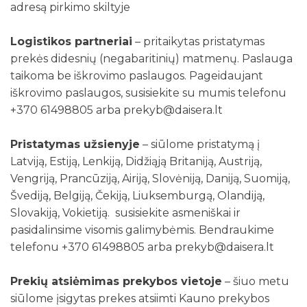
adresą pirkimo skiltyje
Logistikos partneriai
– pritaikytas pristatymas
prekės didesnių (negabaritinių) matmenų. Paslauga
taikoma be iškrovimo paslaugos. Pageidaujant
iškrovimo paslaugos, susisiekite su mumis telefonu
+370 61498805 arba prekyb@daisera.lt
Pristatymas užsienyje
– siūlome pristatymą į
Latviją, Estiją, Lenkiją, Didžiąją Britaniją, Austriją,
Vengriją, Prancūziją, Airiją, Slovėniją, Daniją, Suomiją,
Švediją, Belgiją, Čekiją, Liuksemburgą, Olandiją,
Slovakiją, Vokietiją. susisiekite asmeniškai ir
pasidalinsime visomis galimybėmis. Bendraukime
telefonu +370 61498805 arba prekyb@daisera.lt
Prekių atsiėmimas prekybos vietoje
– šiuo metu
siūlome įsigytas prekes atsiimti Kauno prekybos