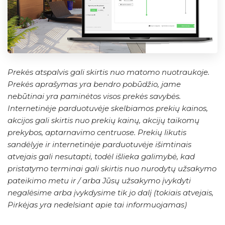
Prekės atspalvis gali skirtis nuo matomo nuotraukoje.
Prekės aprašymas yra bendro pobūdžio, jame
nebūtinai yra paminėtos visos prekės savybės.
Internetinėje parduotuvėje skelbiamos prekių kainos,
akcijos gali skirtis nuo prekių kainų, akcijų taikomų
prekybos, aptarnavimo centruose. Prekių likutis
sandėlyje ir internetinėje parduotuvėje išimtinais
atvejais gali nesutapti, todėl išlieka galimybė, kad
pristatymo terminai gali skirtis nuo nurodytų užsakymo
pateikimo metu ir / arba Jūsų užsakymo įvykdyti
negalėsime arba įvykdysime tik jo dalį (tokiais atvejais,
Pirkėjas yra nedelsiant apie tai informuojamas)