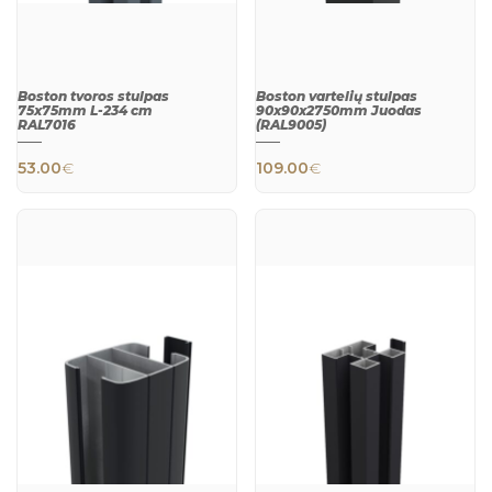
Boston tvoros stulpas
Boston vartelių stulpas
75x75mm L-234 cm
90x90x2750mm Juodas
RAL7016
(RAL9005)
53.00
€
109.00
€
QUICK
QUICK
VIEW
VIEW