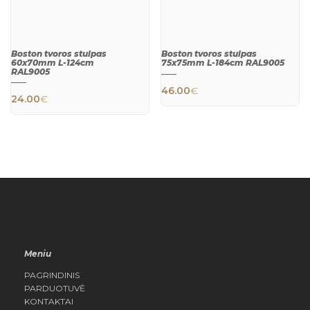
Boston tvoros stulpas
Boston tvoros stulpas
60x70mm L-124cm
75x75mm L-184cm RAL9005
RAL9005
46.00
€
24.00
€
QUICK
QUICK
VIEW
VIEW
Meniu
PAGRINDINIS
PARDUOTUVĖ
KONTAKTAI