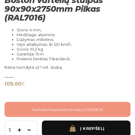
Boston vartelių stulpas
90x90x2750mm Pilkas
(RAL7016)
Storis: 4 mm;
Medžiaga: aliuminis;
Dažymas: miltelinis;
Vėjo atlaikymas: iki 120 km/h;
Svoris: 10,2 kg.
Garantija: 15 m.
Prekinis ženklas: Fiberdeck;
Kaina nurodyta už 1 vnt. stulpą.
109.00
€
Numatoma pristatymo data 2026/08/31
Į KREPŠELĮ
produkto kiekis: Boston vartelių stulpas 90x90x2750mm Pilkas (RAL7016)