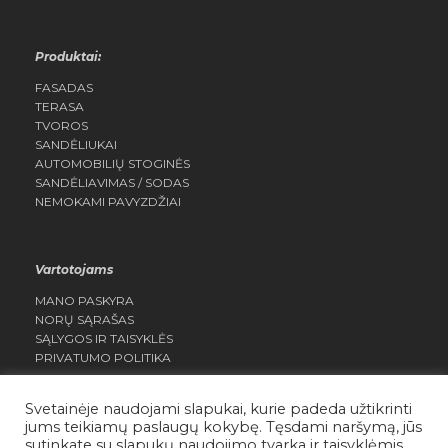
Produktai:
FASADAS
TERASA
TVOROS
SANDĖLIUKAI
AUTOMOBILIŲ STOGINĖS
SANDĖLIAVIMAS / SODAS
NEMOKAMI PAVYZDŽIAI
Vartotojams
MANO PASKYRA
NORŲ SĄRAŠAS
SĄLYGOS IR TAISYKLĖS
PRIVATUMO POLITIKA
Svetainėje naudojami slapukai, kurie padeda užtikrinti
jums teikiamų paslaugų kokybę. Tęsdami naršymą, jūs
sutinkate su slapukų naudojimo tvarka ir taisyklėmis.