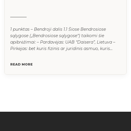
1 punktas – Bendroji dalis 1.1 Šiose Bendrosiose
sąlygose („Bendrosiose sąlygose“) taikomi šie
apibrėžimai: – Pardavėjas: UAB “Daisera”, Lietuva –
Pirkėjas: bet kuris fizinis ar juridinis asmuo, kuris
derasi dėl Sutarties sudarymo su Pardavėju ir (arba)
sudaro sutartį su Pardavėju, perka prekes pagal
READ MORE
išankstinio mokėjimo sąskaitą, pardavimo
pasiūlymą, perka UAB “Daisera” filialuose be
išankstinės mokėjimo […]