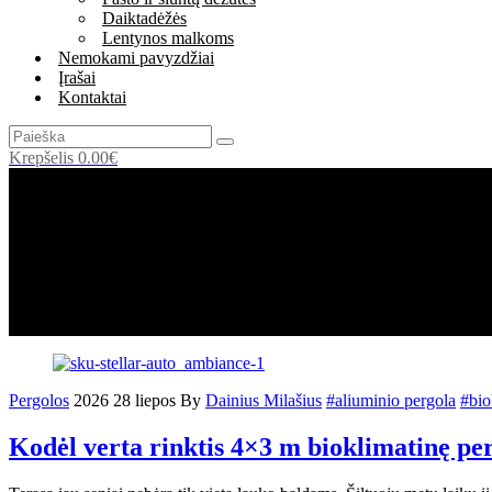
Daiktadėžės
Lentynos malkoms
Nemokami pavyzdžiai
Įrašai
Kontaktai
Krepšelis
0.00
€
Found 12 posts published by
Dainius Milašius
Pergolos
2026 28 liepos
By
Dainius Milašius
#aliuminio pergola
#bio
Kodėl verta rinktis 4×3 m bioklimatinę pe