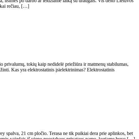
a, ilsimės po darbo ar leidžiame laiką su draugais. Vis dėlto Lietuvos
okai rečiau, […]
o privalumų, tokių kaip nedidelė priežiūra ir matmenų stabilumas,
žinti. Kas yra elektrostatinis įsielektrinimas? Elektrostatinis
ey spalva, 21 cm pločio. Terasa ne tik puikiai dera prie aplinkos, bet
ijamės vaizdais iš vieno nuostabaus privataus namo, kuriame buvo […]