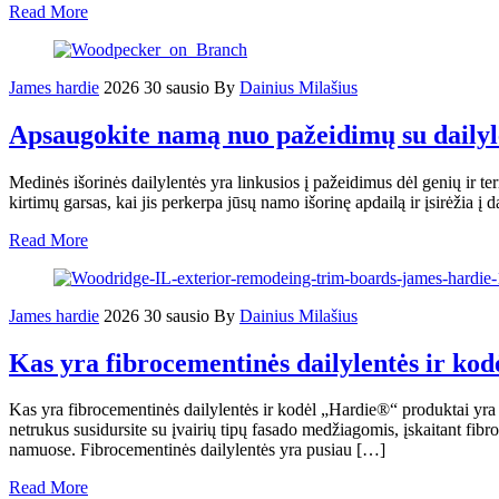
Read More
James hardie
2026 30 sausio
By
Dainius Milašius
Apsaugokite namą nuo pažeidimų su dailyle
Medinės išorinės dailylentės yra linkusios į pažeidimus dėl genių ir
kirtimų garsas, kai jis perkerpa jūsų namo išorinę apdailą ir įsirėži
Read More
James hardie
2026 30 sausio
By
Dainius Milašius
Kas yra fibrocementinės dailylentės ir ko
Kas yra fibrocementinės dailylentės ir kodėl „Hardie®“ produktai yra 
netrukus susidursite su įvairių tipų fasado medžiagomis, įskaitant fi
namuose. Fibrocementinės dailylentės yra pusiau […]
Read More