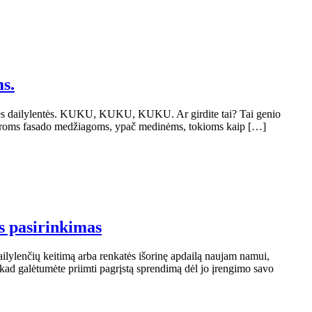
s.
ntinės dailylentės. KUKU, KUKU, KUKU. Ar girdite tai? Tai genio
am tikroms fasado medžiagoms, ypač medinėms, tokioms kaip […]
s pasirinkimas
ilylenčių keitimą arba renkatės išorinę apdailą naujam namui,
 kad galėtumėte priimti pagrįstą sprendimą dėl jo įrengimo savo