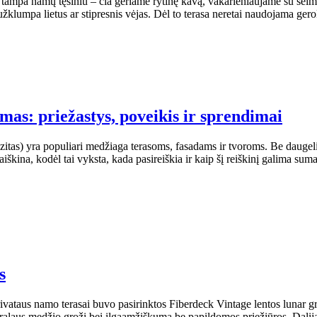
ji tampa namų tęsiniu – čia geriame rytinę kavą, vakarieniaujame su šeim
žklumpa lietus ar stipresnis vėjas. Dėl to terasa neretai naudojama ger
mas: priežastys, poveikis ir sprendimai
tas) yra populiari medžiaga terasoms, fasadams ir tvoroms. Be daugeli
aaiškina, kodėl tai vyksta, kada pasireiškia ir kaip šį reiškinį galima suma
s
rivataus namo terasai buvo pasirinktos Fiberdeck Vintage lentos lunar gr
tūralaus medžio grožį bei ilgaamžiškumą be papildomos priežiūros. Dal