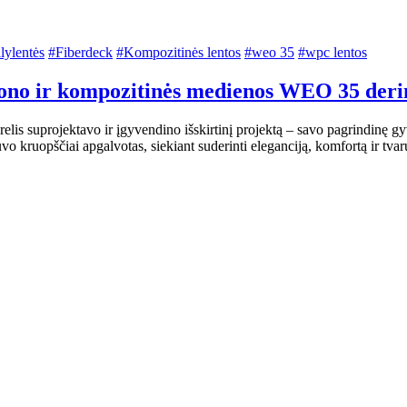
lylentės
#Fiberdeck
#Kompozitinės lentos
#weo 35
#wpc lentos
tono ir kompozitinės medienos WEO 35 deri
elis suprojektavo ir įgyvendino išskirtinį projektą – savo pagrindinę g
uvo kruopščiai apgalvotas, siekiant suderinti eleganciją, komfortą ir tva