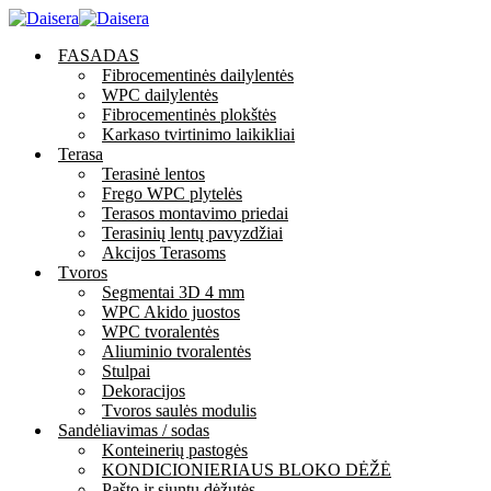
FASADAS
Fibrocementinės dailylentės
WPC dailylentės
Fibrocementinės plokštės
Karkaso tvirtinimo laikikliai
Terasa
Terasinė lentos
Frego WPC plytelės
Terasos montavimo priedai
Terasinių lentų pavyzdžiai
Akcijos Terasoms
Tvoros
Segmentai 3D 4 mm
WPC Akido juostos
WPC tvoralentės
Aliuminio tvoralentės
Stulpai
Dekoracijos
Tvoros saulės modulis
Sandėliavimas / sodas
Konteinerių pastogės
KONDICIONIERIAUS BLOKO DĖŽĖ
Pašto ir siuntų dėžutės