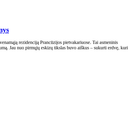
nys
yvenamąją rezidenciją Prancūzijos pietvakariuose. Tai asmeninis
rumą. Jau nuo pirmųjų eskizų tikslas buvo aiškus – sukurti erdvę, kuri