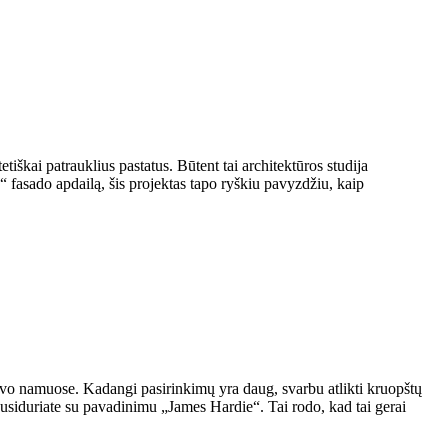
etiškai patrauklius pastatus. Būtent tai architektūros studija
fasado apdailą, šis projektas tapo ryškiu pavyzdžiu, kaip
 savo namuose. Kadangi pasirinkimų yra daug, svarbu atlikti kruopštų
i susiduriate su pavadinimu „James Hardie“. Tai rodo, kad tai gerai