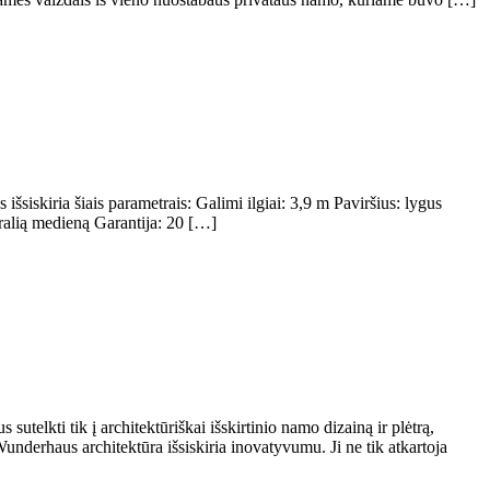
siskiria šiais parametrais: Galimi ilgiai: 3,9 m Paviršius: lygus
ralią medieną Garantija: 20 […]
elkti tik į architektūriškai išskirtinio namo dizainą ir plėtrą,
derhaus architektūra išsiskiria inovatyvumu. Ji ne tik atkartoja