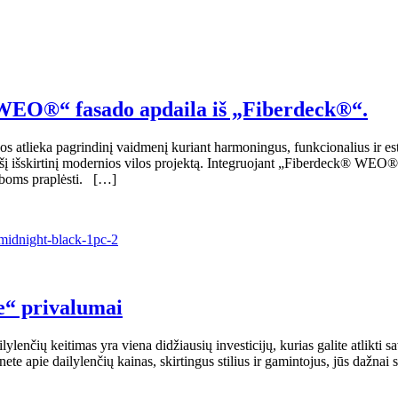
 „WEO®“ fasado apdaila iš „Fiberdeck®“.
ijos atlieka pagrindinį vaidmenį kuriant harmoningus, funkcionalius ir est
šį išskirtinį modernios vilos projektą. Integruojant „Fiberdeck® WEO®“ 
riboms praplėsti. […]
e“ privalumai
lenčių keitimas yra viena didžiausių investicijų, kurias galite atlikti
nete apie dailylenčių kainas, skirtingus stilius ir gamintojus, jūs dažna