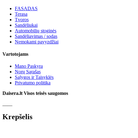
FASADAS
Terasa
Tvoros
Sandėliukai
Automobilių stoginės
Sandėliavimas / sodas
Nemokami pavyzdžiai
Vartotojams
Mano Paskyra
Norų Sąrašas
Sąlygos ir Taisyklės
Privatumo politika
Daisera.lt Visos teisės saugomos
____
Krepšelis