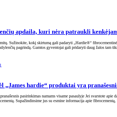
nčių apdaila, kuri nėra patraukli kenkėjam
 termitų. Sužinokite, kokį skirtumą gali padaryti „Hardie®“ fibroceme
a į dailylenčių pagrindą. Gamtos gyventojai gali pridaryti daug žalos t
dėl „James hardie“ produktai yra pranašesni
pranašesnis pasirinkimas namams visame pasaulyje Jei svarstote apie da
brocementą. Supažindinsime jus su esmine informacija apie fibrocementą,