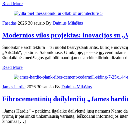
Read More
Fasadas
2026 30 sausio
By
Dainius Milašius
Modernios vilos projektas: inovacijos su
Šiuolaikinė architektūra – tai nuolat besivystanti sritis, kurioje inovac
„Ark4lab“, įsikūrusi Salonikuose, Graikijoje, pasiekė įgyvendindama 
šiuolaikinės medžiagos gali būti naudojamos architektūrinio dizaino 
Read More
James hardie
2026 30 sausio
By
Dainius Milašius
Fibrocementinių dailylenčių „James hardi
„James Hardie“ – patikima ilgalaikė dailylentė jūsų namams Namo daily
tyrimą ir pasirinkti tinkamiausią variantą. Ieškodami informacijos inter
žinomas […]