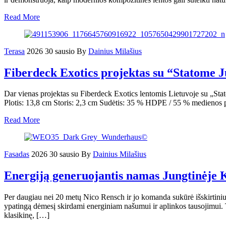
Read More
Terasa
2026 30 sausio
By
Dainius Milašius
Fiberdeck Exotics projektas su “Statome
Dar vienas projektas su Fiberdeck Exotics lentomis Lietuvoje su „Stato
Plotis: 13,8 cm Storis: 2,3 cm Sudėtis: 35 % HDPE / 55 % medienos pl
Read More
Fasadas
2026 30 sausio
By
Dainius Milašius
Energiją generuojantis namas Jungtinėje 
Per daugiau nei 20 metų Nico Rensch ir jo komanda sukūrė išskirtinius 
ypatingą dėmesį skirdami energiniam našumui ir aplinkos tausojimui. 
klasikinę, […]