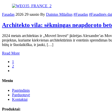
Fasadas
2026 29 sausio
By
Dainius Milašius
#Fasadas
#Fasadinės dai
Architekto vila: sėkmingas neapdoroto be
2024 metais architektas ir „Movrel Invest“ įkūrėjas Alexandre’as Movr
projektas, kuriame kiekvienas architektūrinis ir estetinis sprendimas b
būtų ir šiuolaikiška, ir jauki, […]
Read More
1
2
Meniu
Pagrindinis
Parduotuvė
Kontaktai
Produktai: