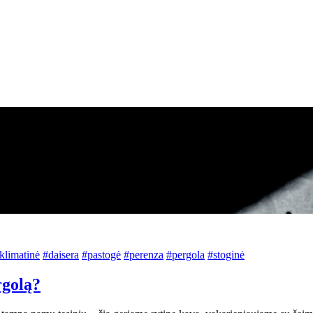
klimatinė
#daisera
#pastogė
#perenza
#pergola
#stoginė
rgolą?