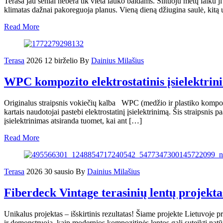
Terasa jau seniai nebėra tik vieta lauko baldams. Šiltuoju metų laiku 
klimatas dažnai pakoreguoja planus. Vieną dieną džiugina saulė, kitą u
Read More
Terasa
2026 12 birželio
By
Dainius Milašius
WPC kompozito elektrostatinis įsielektrini
Originalus straipsnis vokiečių kalba WPC (medžio ir plastiko kompozi
kartais naudotojai pastebi elektrostatinį įsielektrinimą. Šis straipsnis p
įsielektrinimas atsiranda tuomet, kai ant […]
Read More
Terasa
2026 30 sausio
By
Dainius Milašius
Fiberdeck Vintage terasinių lentų projekta
Unikalus projektas – išskirtinis rezultatas! Šiame projekte Lietuvoje p
ir demonstruoja, kaip modernios kompozitinės lentos gali suteikti na