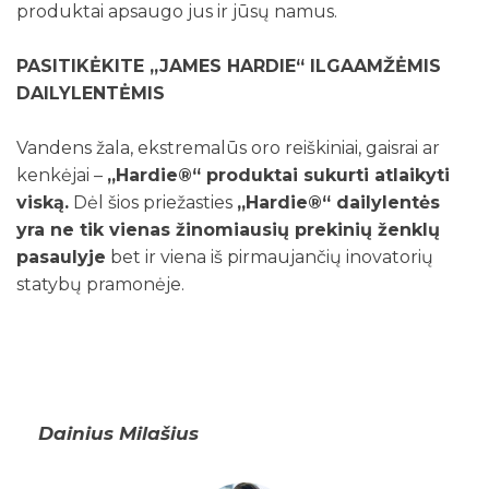
produktai apsaugo jus ir jūsų namus.
PASITIKĖKITE „JAMES HARDIE“ ILGAAMŽĖMIS
DAILYLENTĖMIS
Vandens žala, ekstremalūs oro reiškiniai, gaisrai ar
kenkėjai –
„Hardie®“ produktai sukurti atlaikyti
viską.
Dėl šios priežasties
„Hardie®“ dailylentės
yra ne tik vienas žinomiausių prekinių ženklų
pasaulyje
bet ir viena iš pirmaujančių inovatorių
statybų pramonėje.
Dainius Milašius