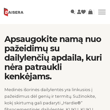
Apsaugokite namą nuo
pažeidimų su
dailylenčių apdaila, kuri
nėra patraukli
kenkėjams.
Medinės išorinės dailylentės yra linkusios į
pažeidimus dėl genių ir termitų. Sužinokite,
kokį skirtumą gali padaryti „Hardie®“
fibrocementinės dailylentės. KUKU, KUKU,