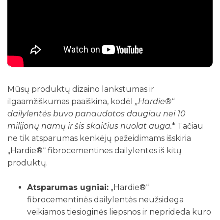
Mūsų produktų dizaino lankstumas ir
ilgaamžiškumas paaiškina, kodėl
„Hardie®“
dailylentės buvo panaudotos daugiau nei 10
milijonų namų ir šis skaičius nuolat auga.
* Tačiau
ne tik atsparumas kenkėjų pažeidimams išskiria
„Hardie®“ fibrocementines dailylentes iš kitų
produktų.
Atsparumas ugniai:
„Hardie®“
fibrocementinės dailylentės neužsidega
veikiamos tiesioginės liepsnos ir neprideda kuro