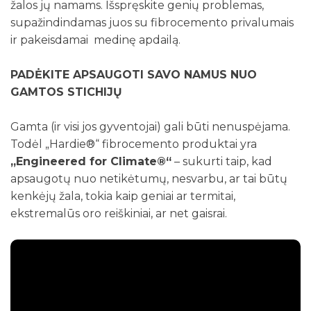
žalos jų namams. Išspręskite genių problemas,
supažindindamas juos su fibrocemento privalumais
ir pakeisdamai medinę apdailą.
PADĖKITE APSAUGOTI SAVO NAMUS NUO
GAMTOS STICHIJŲ
Gamta (ir visi jos gyventojai) gali būti nenuspėjama.
Todėl „Hardie®“ fibrocemento produktai yra
„Engineered for Climate®“
– sukurti taip, kad
apsaugotų nuo netikėtumų, nesvarbu, ar tai būtų
kenkėjų žala, tokia kaip geniai ar termitai,
ekstremalūs oro reiškiniai, ar net gaisrai.