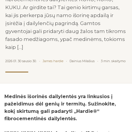
KUKU. Ar girdite tai? Tai genio kirtimų garsas,
kai jis perkerpa jūsų namo išorinę apdailą ir
įsirėžia į dailylenčių pagrindą. Gamtos
gyventojai gali pridaryti daug žalos tam tikroms
fasado medžiagoms, ypač medinėms, tokioms
kaip […]
2026 01. 30 sausio 30.
James hardie
Dainius Milašius
3 min. skaitymo
Medinės išorinės dailylentės yra linkusios į
pažeidimus dėl genių ir termitų. Sužinokite,
kokį skirtumą gali padaryti „Hardie®“
fibrocementinės dailylentės.