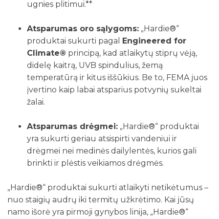
ugnies plitimui.**
Atsparumas oro sąlygoms:
„Hardie®“
produktai sukurti pagal
Engineered for
Climate®
principą, kad atlaikytų stiprų vėją,
didelę kaitrą, UVB spindulius, žemą
temperatūrą ir kitus iššūkius. Be to, FEMA juos
įvertino kaip labai atsparius potvynių sukeltai
žalai.
Atsparumas drėgmei:
„Hardie®“ produktai
yra sukurti geriau atsispirti vandeniui ir
drėgmei nei medinės dailylentės, kurios gali
brinkti ir plėstis veikiamos drėgmės.
„Hardie®“ produktai sukurti atlaikyti netikėtumus –
nuo staigių audrų iki termitų užkrėtimo. Kai jūsų
namo išorė yra pirmoji gynybos linija, „Hardie®“