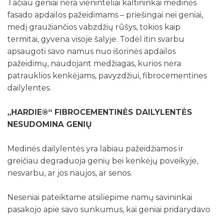
Tačiau geniai nėra vieninteliai kaltininkai medinės
fasado apdailos pažeidimams – priešingai nei geniai,
medį graužiančios vabzdžių rūšys, tokios kaip
termitai, gyvena visoje šalyje. Todėl itin svarbu
apsaugoti savo namus nuo išorinės apdailos
pažeidimų, naudojant medžiagas, kurios nėra
patrauklios kenkėjams, pavyzdžiui, fibrocementines
dailylentes.
„HARDIE®“ FIBROCEMENTINĖS DAILYLENTĖS
NESUDOMINA GENIŲ
Medinės dailylentės yra labiau pažeidžiamos ir
greičiau degraduoja genių bei kenkėjų poveikyje,
nesvarbu, ar jos naujos, ar senos.
Neseniai pateiktame atsiliepime namų savininkai
pasakojo apie savo sunkumus, kai geniai pridarydavo