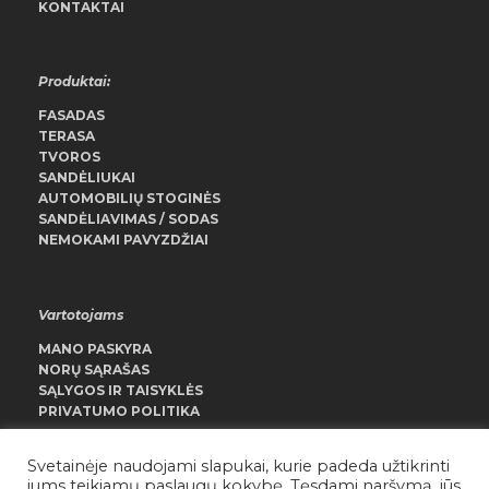
KONTAKTAI
Produktai:
FASADAS
TERASA
TVOROS
SANDĖLIUKAI
AUTOMOBILIŲ STOGINĖS
SANDĖLIAVIMAS / SODAS
NEMOKAMI PAVYZDŽIAI
Vartotojams
MANO PASKYRA
NORŲ SĄRAŠAS
SĄLYGOS IR TAISYKLĖS
PRIVATUMO POLITIKA
Svetainėje naudojami slapukai, kurie padeda užtikrinti
jums teikiamų paslaugų kokybę. Tęsdami naršymą, jūs