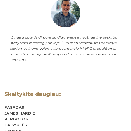
15 metų patirtis dirbant su didmenine ir mažmenine prekyba
statybinių medžiagų rinkoje. Šiuo metu didžiausias dėmesys
skiriamas inovatyviems fibrocemenčio ir WPC produktams,
kurie užtikrina ilgaamžius sprendimus tvoroms, fasadams ir
terasoms.
Skaitykite daugiau:
FASADAS
JAMES HARDIE
PERGOLOS
TAISYKLĖS
TERASA