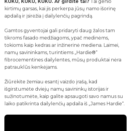
KUKU, KUKU, KUKU. Ar girdite tai?
Tai genio
kirtimų garsas, kai jis perkerpa jūsų namo išorinę
apdailą ir įsirėžia į dailylenčių pagrindą.
Gamtos gyventojai gali pridaryti daug žalos tam
tikroms fasado medžiagoms, ypač medinėms,
tokioms kaip kedras ar inžinerinė mediena. Laimei,
namų savininkams, turintiems „Hardie®“
fibrocementines dailylentes, mūsų produktai nėra
patrauklūs kenkėjams.
Žiūrėkite žemiau esantį vaizdo įrašą, kad
išgirstumėte dviejų namų savininkų istorijas ir
sužinotumėte, kaip galite apsaugoti savo namus su
laiko patikrinta dailylenčių apdaila iš „James Hardie“.