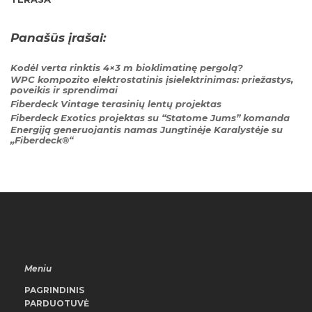
Panašūs įrašai:
Kodėl verta rinktis 4×3 m bioklimatinę pergolą?
WPC kompozito elektrostatinis įsielektrinimas: priežastys,
poveikis ir sprendimai
Fiberdeck Vintage terasinių lentų projektas
Fiberdeck Exotics projektas su “Statome Jums” komanda
Energiją generuojantis namas Jungtinėje Karalystėje su
„Fiberdeck®“
Meniu
PAGRINDINIS
PARDUOTUVĖ