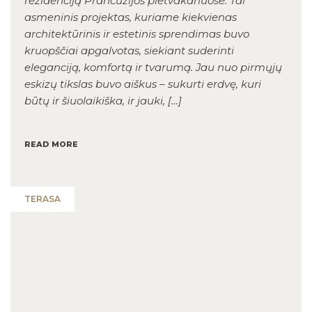
rezidenciją Prancūzijos pietvakariuose. Tai
asmeninis projektas, kuriame kiekvienas
architektūrinis ir estetinis sprendimas buvo
kruopščiai apgalvotas, siekiant suderinti
eleganciją, komfortą ir tvarumą. Jau nuo pirmųjų
eskizų tikslas buvo aiškus – sukurti erdvę, kuri
būtų ir šiuolaikiška, ir jauki, […]
READ MORE
TERASA