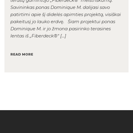
terasų gamintojo „Fiberdeck®“ meistriškumą.
Savininkas ponas Dominique M. dalijasi savo
patirtimi apie šį didelės apimties projektą, visiškai
pakeitusį jo lauko erdvę. Šiam projektui ponas
Dominique M. ir jo žmona pasirinko terasines
lentas iš „Fiberdeck®“ […]
READ MORE