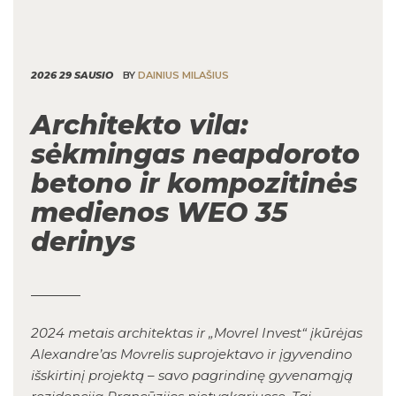
2026 29 SAUSIO
BY
DAINIUS MILAŠIUS
Architekto vila:
sėkmingas neapdoroto
betono ir kompozitinės
medienos WEO 35
derinys
2024 metais architektas ir „Movrel Invest“ įkūrėjas
Alexandre’as Movrelis suprojektavo ir įgyvendino
išskirtinį projektą – savo pagrindinę gyvenamąją