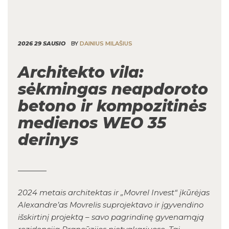
2026 29 SAUSIO
BY
DAINIUS MILAŠIUS
Architekto vila:
sėkmingas neapdoroto
betono ir kompozitinės
medienos WEO 35
derinys
2024 metais architektas ir „Movrel Invest“ įkūrėjas
Alexandre’as Movrelis suprojektavo ir įgyvendino
išskirtinį projektą – savo pagrindinę gyvenamąją