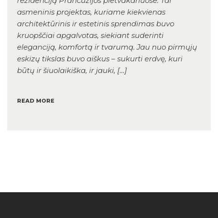
rezidenciją Prancūzijos pietvakariuose. Tai
asmeninis projektas, kuriame kiekvienas
architektūrinis ir estetinis sprendimas buvo
kruopščiai apgalvotas, siekiant suderinti
eleganciją, komfortą ir tvarumą. Jau nuo pirmųjų
eskizų tikslas buvo aiškus – sukurti erdvę, kuri
būtų ir šiuolaikiška, ir jauki, […]
READ MORE