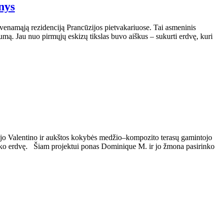
nys
yvenamąją rezidenciją Prancūzijos pietvakariuose. Tai asmeninis
rumą. Jau nuo pirmųjų eskizų tikslas buvo aiškus – sukurti erdvę, kuri
jo Valentino ir aukštos kokybės medžio–kompozito terasų gamintojo
lauko erdvę. Šiam projektui ponas Dominique M. ir jo žmona pasirinko