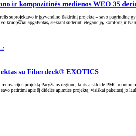
tono ir kompozitinės medienos WEO 35 deri
elis suprojektavo ir įgyvendino išskirtinį projektą – savo pagrindinę g
uvo kruopščiai apgalvotas, siekiant suderinti eleganciją, komfortą ir tva
rojektas su Fiberdeck® EXOTICS
enovacijos projektą Paryžiaus regione, kuris atskleidė PMC montuoto
vo patirtimi apie šį didelės apimties projektą, visiškai pakeitusį jo 