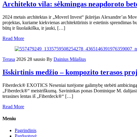
Architekto vila: sėkmingas neapdoroto be
2024 metais architektas ir „Movrel Invest“ įkūrėjas Alexandre’as Movr
projektas, kuriame kiekvienas architektūrinis ir estetinis sprendimas b
būtų ir šiuolaikiška, ir jauki, […]
Read More
Terasa
2026 28 sausio
By
Dainius Milašius
Išskirtinis medžio – kompozito terasos p
Fiberdeck® EXOTICS Neseniai turėjome galimybę stebėti ambicingą r
„Fiberdeck®“ meistriškumą. Savininkas ponas Dominique M. dalijasi sa
terasines lentas iš „Fiberdeck®“ […]
Read More
Meniu
Pagrindinis
Parduotuvė