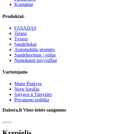
Kontaktai
Produktai:
FASADAS
Terasa
Tvoros
Sandėliukai
Automobilių stoginės
Sandėliavimas / sodas
Nemokami pavyzdžiai
Vartotojams
Mano Paskyra
Norų Sąrašas
Sąlygos ir Taisyklės
Privatumo politika
Daisera.lt Visos teisės saugomos
____
Krepšelis