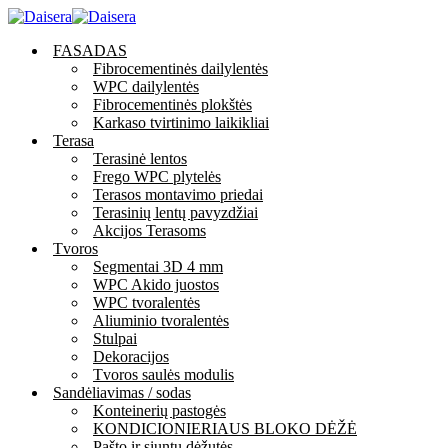
FASADAS
Fibrocementinės dailylentės
WPC dailylentės
Fibrocementinės plokštės
Karkaso tvirtinimo laikikliai
Terasa
Terasinė lentos
Frego WPC plytelės
Terasos montavimo priedai
Terasinių lentų pavyzdžiai
Akcijos Terasoms
Tvoros
Segmentai 3D 4 mm
WPC Akido juostos
WPC tvoralentės
Aliuminio tvoralentės
Stulpai
Dekoracijos
Tvoros saulės modulis
Sandėliavimas / sodas
Konteinerių pastogės
KONDICIONIERIAUS BLOKO DĖŽĖ
Pašto ir siuntų dėžutės