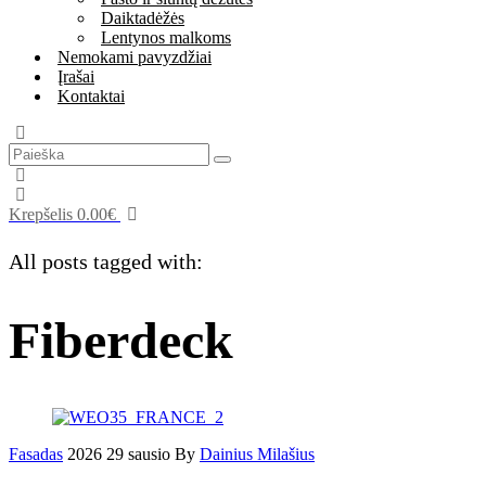
Daiktadėžės
Lentynos malkoms
Nemokami pavyzdžiai
Įrašai
Kontaktai
Krepšelis
0.00
€
All posts tagged with:
Fiberdeck
Fasadas
2026 29 sausio
By
Dainius Milašius