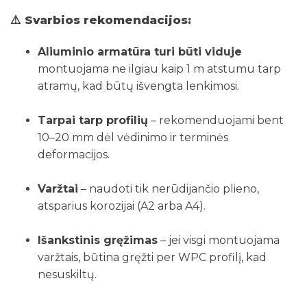
⚠️ Svarbios rekomendacijos:
Aliuminio armatūra turi būti viduje
montuojama ne ilgiau kaip 1 m atstumu tarp
atramų, kad būtų išvengta lenkimosi.
Tarpai tarp profilių
– rekomenduojami bent
10–20 mm dėl vėdinimo ir terminės
deformacijos.
Varžtai
– naudoti tik nerūdijančio plieno,
atsparius korozijai (A2 arba A4).
Išankstinis gręžimas
– jei visgi montuojama
varžtais, būtina gręžti per WPC profilį, kad
nesuskiltų.