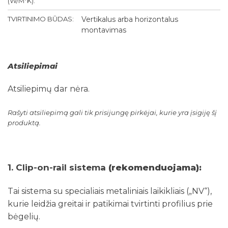
(W/M*K):
TVIRTINIMO BŪDAS:
Vertikalus arba horizontalus
montavimas
Atsiliepimai
Atsiliepimų dar nėra.
Rašyti atsiliepimą gali tik prisijungę pirkėjai, kurie yra įsigiję šį
produktą.
1. Clip-on-rail sistema
(rekomenduojama):
Tai sistema su specialiais metaliniais laikikliais („NV“),
kurie leidžia greitai ir patikimai tvirtinti profilius prie
bėgelių.