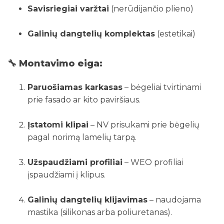
Savisriegiai varžtai
(nerūdijančio plieno)
Galinių dangtelių komplektas
(estetikai)
🔧 Montavimo eiga:
Paruošiamas karkasas
– bėgeliai tvirtinami
prie fasado ar kito paviršiaus.
Įstatomi klipai
– NV prisukami prie bėgelių
pagal norimą lamelių tarpą.
Užspaudžiami profiliai
– WEO profiliai
įspaudžiami į klipus.
Galinių dangtelių klijavimas
– naudojama
mastika (silikonas arba poliuretanas).