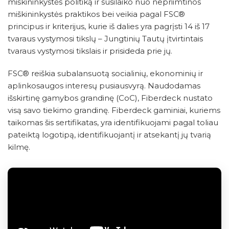
miškininkystės politiką ir susilaiko nuo nepriimtinos
miškininkystės praktikos bei veikia pagal FSC®
principus ir kriterijus, kurie iš dalies yra pagrįsti 14 iš 17
tvaraus vystymosi tikslų – Jungtinių Tautų įtvirtintais
tvaraus vystymosi tikslais ir prisideda prie jų.
FSC® reiškia subalansuotą socialinių, ekonominių ir
aplinkosaugos interesų pusiausvyrą. Naudodamas
išskirtinę gamybos grandinę (CoC), Fiberdeck nustato
visą savo tiekimo grandinę. Fiberdeck gaminiai, kuriems
taikomas šis sertifikatas, yra identifikuojami pagal toliau
pateiktą logotipą, identifikuojantį ir atsekantį jų tvarią
kilmę.