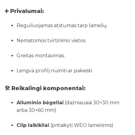
➕ Privalumai:
Reguliuojamas atstumas tarp lamelių.
Nematomos tvirtinimo vietos.
Greitas montavimas.
Lengva profilį nuimti ar pakeisti.
🛠 Reikalingi komponentai:
Aliuminio bėgeliai
(dažniausiai 30×30 mm
arba 30×60 mm)
Clip laikikliai
(pritaikyti WEO lamelėms)