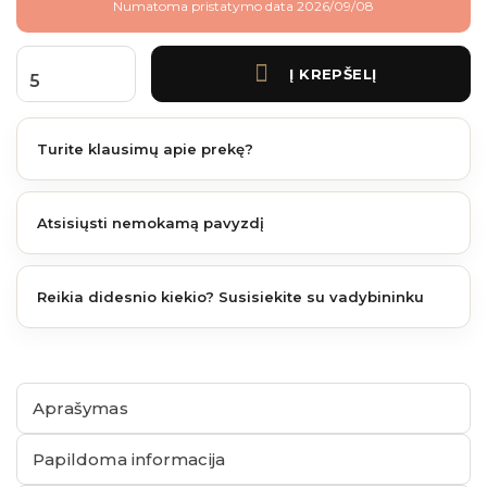
Numatoma pristatymo data 2026/09/08
Į KREPŠELĮ
produkto kiekis: WEO Brise soleil 3,9m. Teak 42x145 mm
Turite klausimų apie prekę?
Atsisiųsti nemokamą pavyzdį
Reikia didesnio kiekio? Susisiekite su vadybininku
Aprašymas
Papildoma informacija