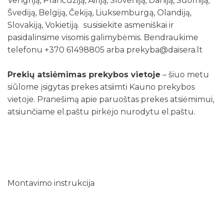
Vengriją, Prancūziją, Airiją, Slovėniją, Daniją, Suomiją,
Švediją, Belgiją, Čekiją, Liuksemburgą, Olandiją,
Slovakiją, Vokietiją. susisiekite asmeniškai ir
pasidalinsime visomis galimybėmis. Bendraukime
telefonu +370 61498805 arba prekyba@daisera.lt
Prekių atsiėmimas prekybos vietoje
– šiuo metu
siūlome įsigytas prekes atsiimti Kauno prekybos
vietoje. Pranešimą apie paruoštas prekes atsiėmimui,
atsiunčiame el.paštu pirkėjo nurodytu el.paštu.
Montavimo instrukcija