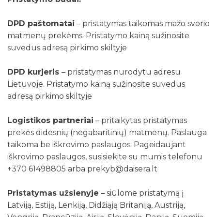
DPD paštomatai
– pristatymas taikomas mažo svorio
matmenų prekėms. Pristatymo kainą sužinosite
suvedus adresą pirkimo skiltyje
DPD kurjeris
– pristatymas nurodytu adresu
Lietuvoje. Pristatymo kainą sužinosite suvedus
adresą pirkimo skiltyje
Logistikos partneriai
– pritaikytas pristatymas
prekės didesnių (negabaritinių) matmenų. Paslauga
taikoma be iškrovimo paslaugos. Pageidaujant
iškrovimo paslaugos, susisiekite su mumis telefonu
+370 61498805 arba prekyb@daisera.lt
Pristatymas užsienyje
– siūlome pristatymą į
Latviją, Estiją, Lenkiją, Didžiąją Britaniją, Austriją,