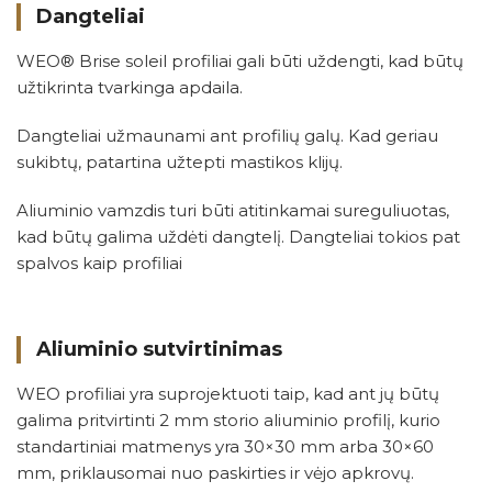
Dangteliai
WEO® Brise soleil profiliai gali būti uždengti, kad būtų
užtikrinta tvarkinga apdaila.
Dangteliai užmaunami ant profilių galų. Kad geriau
sukibtų, patartina užtepti mastikos klijų.
Aliuminio vamzdis turi būti atitinkamai sureguliuotas,
kad būtų galima uždėti dangtelį. Dangteliai tokios pat
spalvos kaip profiliai
Aliuminio sutvirtinimas
WEO profiliai yra suprojektuoti taip, kad ant jų būtų
galima pritvirtinti 2 mm storio aliuminio profilį, kurio
standartiniai matmenys yra 30×30 mm arba 30×60
mm, priklausomai nuo paskirties ir vėjo apkrovų.