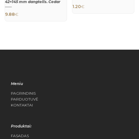
42×145 mm dangtelis. Cedar
VIEW
1.20
€
QUICK
9.88
€
VIEW
Meniu
PAGRINDINIS
PARDUOTUVĖ
KONTAKTAI
Produktai:
FASADAS