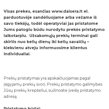
Visas prekes, esančias www.daisera.lt el.
parduotuvėje sandėliuojame arba vežame iš
savo tiekėjų, todėl operatyviai jas pristatome
Jums patogiu būdu nurodytu prekės pristatymo
laikotarpiu. Užsakomųjų prekių terminai gali
skirtis nuo kelių dienų iki kelių savaičių –
kiekvienu atveju informuosime klientus
individualiai.
Prekių pristatymas yra apskaičiuojamas pagal
įsigyjamų prekių svorį. Prekių pristatymo galimybes
Jūsų prekių krepšeliui, sužinosite įvedę pristatymo
adresą.
Pristatymo būdai: