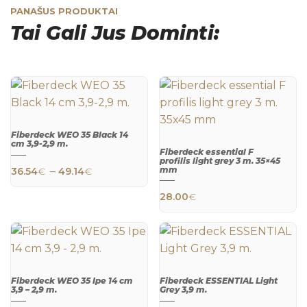
PANAŠUS PRODUKTAI
Tai Gali Jus Dominti:
Fiberdeck WEO 35 Black 14
cm 3,9-2,9 m.
This product has multiple variants. The 
Fiberdeck essential F
QUICK
profilis light grey 3 m. 35×45
VIEW
Price range: 36.54€ through 49.14€
–
mm
36.54
€
49.14
€
QUICK
VIEW
28.00
€
Fiberdeck WEO 35 Ipe 14 cm
Fiberdeck ESSENTIAL Light
3,9 – 2,9 m.
Grey 3,9 m.
This product has multiple variants. The 
QUICK
QUICK