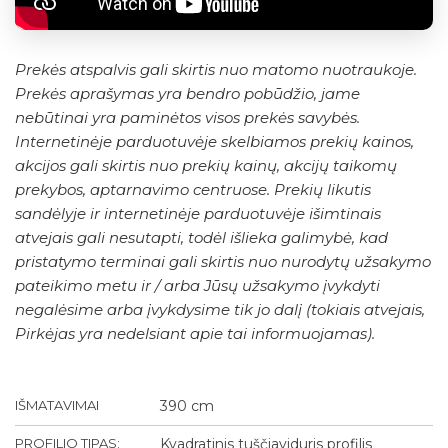
Prekės atspalvis gali skirtis nuo matomo nuotraukoje.
Prekės aprašymas yra bendro pobūdžio, jame
nebūtinai yra paminėtos visos prekės savybės.
Internetinėje parduotuvėje skelbiamos prekių kainos,
akcijos gali skirtis nuo prekių kainų, akcijų taikomų
prekybos, aptarnavimo centruose. Prekių likutis
sandėlyje ir internetinėje parduotuvėje išimtinais
atvejais gali nesutapti, todėl išlieka galimybė, kad
pristatymo terminai gali skirtis nuo nurodytų užsakymo
pateikimo metu ir / arba Jūsų užsakymo įvykdyti
negalėsime arba įvykdysime tik jo dalį (tokiais atvejais,
Pirkėjas yra nedelsiant apie tai informuojamas).
IŠMATAVIMAI
390 cm
PROFILIO TIPAS:
Kvadratinis tuščiaviduris profilis