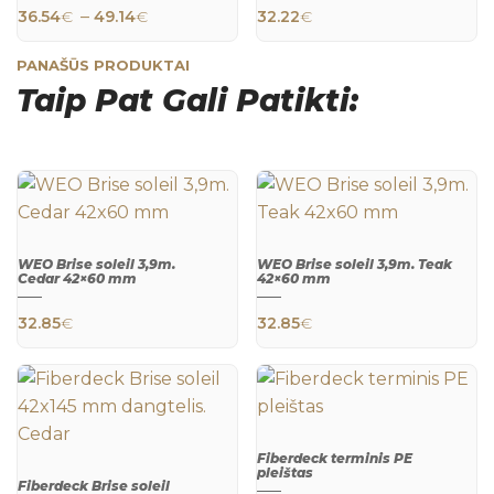
VIEW
VIEW
Price range: 36.54€ through 49.14€
–
36.54
€
49.14
€
32.22
€
PANAŠŪS PRODUKTAI
Taip Pat Gali Patikti:
WEO Brise soleil 3,9m.
WEO Brise soleil 3,9m. Teak
Cedar 42×60 mm
42×60 mm
QUICK
QUICK
VIEW
VIEW
32.85
€
32.85
€
Fiberdeck terminis PE
pleištas
Fiberdeck Brise soleil
QUICK