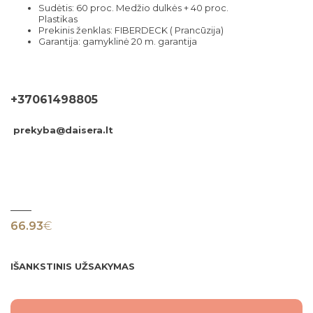
Sudėtis: 60 proc. Medžio dulkės + 40 proc.
Plastikas
Prekinis ženklas: FIBERDECK ( Prancūzija)
Garantija: gamyklinė 20 m. garantija
+37061498805
prekyba@daisera.lt
66.93
€
IŠANKSTINIS UŽSAKYMAS