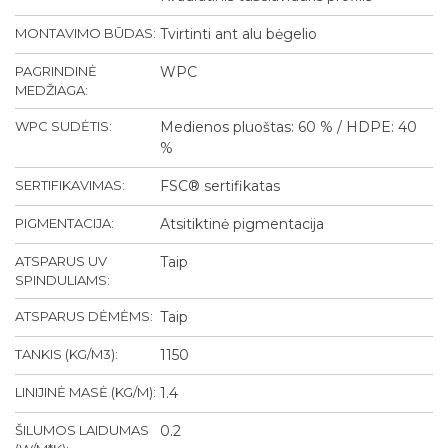
MONTAVIMO BŪDAS:
Tvirtinti ant alu bėgelio
PAGRINDINĖ
WPC
MEDŽIAGA:
WPC SUDĖTIS:
Medienos pluoštas: 60 % / HDPE: 40
%
SERTIFIKAVIMAS:
FSC® sertifikatas
PIGMENTACIJA:
Atsitiktinė pigmentacija
ATSPARUS UV
Taip
SPINDULIAMS:
ATSPARUS DĖMĖMS:
Taip
TANKIS (KG/M3):
1150
LINIJINĖ MASĖ (KG/M):
1.4
ŠILUMOS LAIDUMAS
0.2