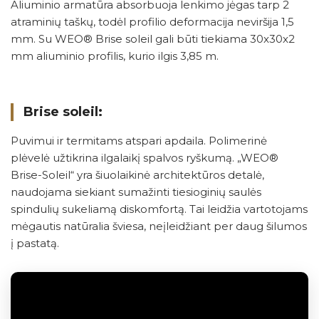
Aliuminio armatūra absorbuoja lenkimo jėgas tarp 2
atraminių taškų, todėl profilio deformacija neviršija 1,5
mm. Su WEO® Brise soleil gali būti tiekiama 30x30x2
mm aliuminio profilis, kurio ilgis 3,85 m.
Brise soleil:
Puvimui ir termitams atspari apdaila. Polimerinė
plėvelė užtikrina ilgalaikį spalvos ryškumą. „WEO®
Brise-Soleil“ yra šiuolaikinė architektūros detalė,
naudojama siekiant sumažinti tiesioginių saulės
spindulių sukeliamą diskomfortą. Tai leidžia vartotojams
mėgautis natūralia šviesa, neįleidžiant per daug šilumos
į pastatą.