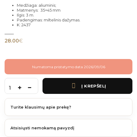
Medžiaga: aliuminis;
Matmenys: 35×45 mm
Ilgis: 3 m.
Padengimas: miltelinis dažymas.
K: 2437
28.00
€
Numatoma pristatymo data 2026/09/06
Į KREPŠELĮ
produkto kiekis: Fiberdeck essential F profilis light grey 3 m. 35x45 mm
Turite klausimų apie prekę?
Atsisiųsti nemokamą pavyzdį