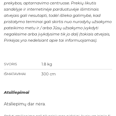
prekybos, aptarnavimo centruose. Prekių likutis
sandėlyje ir internetinėje parduotuvėje išimtinais
atvejais gali nesutapti, todėl išlieka galimybė, kad
pristatymo terminai gali skirtis nuo nurodytų užsakymo
pateikimo metu ir / arba Jūsų užsakymo įvykdyti
negalėsime arba įvykdysime tik jo dalį (tokiais atvejais,
Pirkėjas yra nedelsiant apie tai informuojamas).
SVORIS
1.8 kg
IŠMATAVIMAI
300 cm
Atsiliepimai
Atsiliepimų dar nėra.