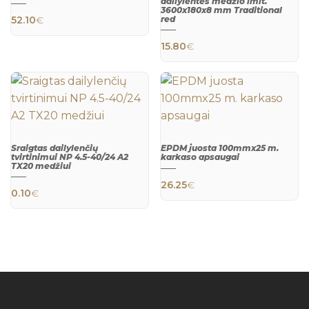
dailylentės medžio imit.
QUICK
3600x180x8 mm Traditional
VIEW
52.10
€
red
QUICK
VIEW
15.80
€
Sraigtas dailylenčių
EPDM juosta 100mmx25 m.
tvirtinimui NP 4.5-40/24 A2
karkaso apsaugai
TX20 medžiui
QUICK
QUICK
26.25
€
VIEW
VIEW
0.10
€