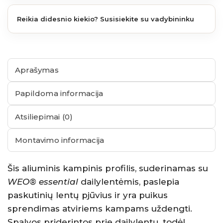
Reikia didesnio kiekio? Susisiekite su vadybininku
Aprašymas
Papildoma informacija
Atsiliepimai (0)
Montavimo informacija
Šis aliuminis kampinis profilis, suderinamas su
WEO® essential
dailylentėmis, paslepia
paskutinių lentų pjūvius ir yra puikus
sprendimas atviriems kampams uždengti.
Spalvos priderintos prie dailylentų, todėl