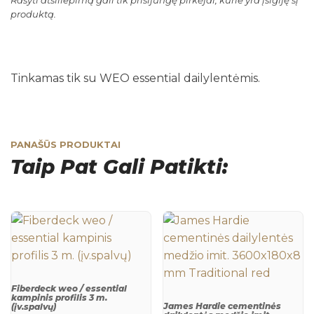
Rašyti atsiliepimą gali tik prisijungę pirkėjai, kurie yra įsigiję šį
produktą.
Tinkamas tik su WEO essential dailylentėmis.
PANAŠŪS PRODUKTAI
Taip Pat Gali Patikti:
Fiberdeck weo / essential
kampinis profilis 3 m.
James Hardie cementinės
(įv.spalvų)
This product has multiple variants. The 