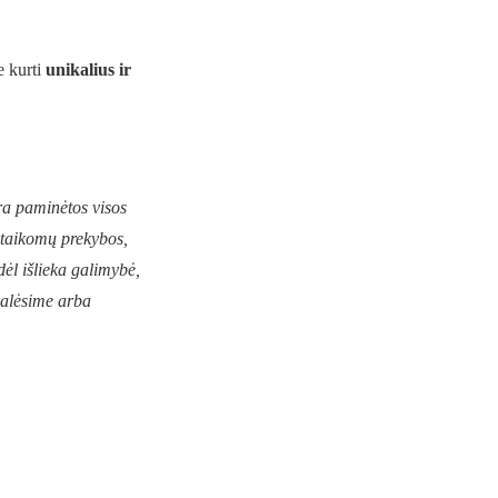
te kurti
unikalius ir
ra paminėtos visos
ų taikomų prekybos,
dėl išlieka galimybė,
galėsime arba