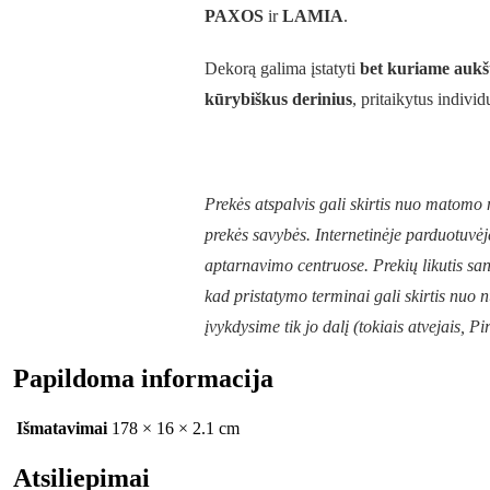
PAXOS
ir
LAMIA
.
Dekorą galima įstatyti
bet kuriame aukš
kūrybiškus derinius
, pritaikytus individ
Prekės atspalvis gali skirtis nuo matom
prekės savybės. Internetinėje parduotuvėj
aptarnavimo centruose. Prekių likutis sand
kad pristatymo terminai gali skirtis nuo
įvykdysime tik jo dalį (tokiais atvejais, 
Papildoma informacija
Išmatavimai
178 × 16 × 2.1 cm
Atsiliepimai