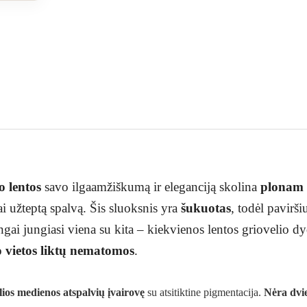
 lentos
savo ilgaamžiškumą ir eleganciją skolina
plonam 
ai užteptą spalvą. Šis sluoksnis yra
šukuotas
, todėl pavirš
ai jungiasi viena su kita – kiekvienos lentos griovelio dydi
 vietos liktų nematomos
.
lios medienos atspalvių įvairovę
su atsitiktine pigmentacija.
Nėra dvi