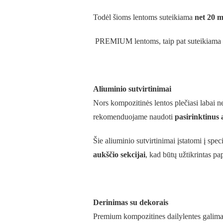
Todėl šioms lentoms suteikiama
net 20 m
PREMIUM lentoms, taip pat suteikiama ga
Aliuminio sutvirtinimai
Nors kompozitinės lentos plečiasi labai n
rekomenduojame naudoti
pasirinktinus 
Šie aliuminio sutvirtinimai įstatomi į sp
aukščio sekcijai
, kad būtų užtikrintas p
Derinimas su dekorais
Premium kompozitines dailylentes galima j