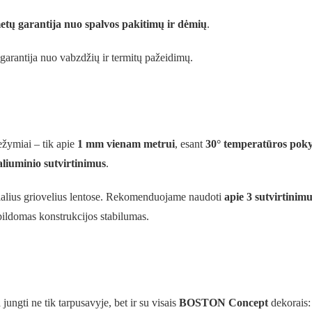
etų garantija nuo spalvos pakitimų ir dėmių
.
rantija nuo vabzdžių ir termitų pažeidimų.
ežymiai – tik apie
1 mm vienam metrui
, esant
30° temperatūros poky
aliuminio sutvirtinimus
.
ecialius griovelius lentose. Rekomenduojame naudoti
apie 3 sutvirtinim
apildomas konstrukcijos stabilumas.
ungti ne tik tarpusavyje, bet ir su visais
BOSTON Concept
dekorais