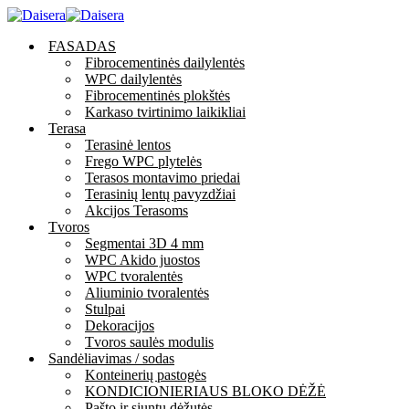
FASADAS
Fibrocementinės dailylentės
WPC dailylentės
Fibrocementinės plokštės
Karkaso tvirtinimo laikikliai
Terasa
Terasinė lentos
Frego WPC plytelės
Terasos montavimo priedai
Terasinių lentų pavyzdžiai
Akcijos Terasoms
Tvoros
Segmentai 3D 4 mm
WPC Akido juostos
WPC tvoralentės
Aliuminio tvoralentės
Stulpai
Dekoracijos
Tvoros saulės modulis
Sandėliavimas / sodas
Konteinerių pastogės
KONDICIONIERIAUS BLOKO DĖŽĖ
Pašto ir siuntų dėžutės