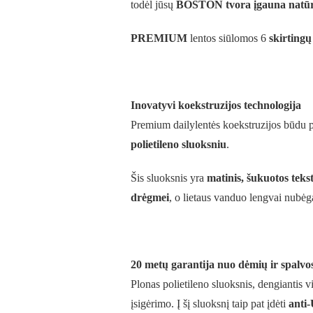
todėl jūsų
BOSTON tvora įgauna natūr
PREMIUM
lentos siūlomos 6
skirtingų
Inovatyvi koekstruzijos technologija
Premium dailylentės koekstruzijos būdu p
polietileno sluoksniu
.
Šis sluoksnis yra
matinis, šukuotos teks
drėgmei
, o lietaus vanduo lengvai nubė
20 metų garantija nuo dėmių ir spalvo
Plonas polietileno sluoksnis, dengiantis v
įsigėrimo. Į šį sluoksnį taip pat įdėti
anti