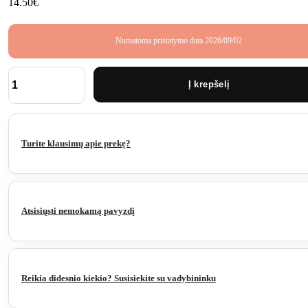
14.50
€
Numatoma pristatymo data 2026/09/02
Į krepšelį
produkto
kiekis:
Tvoralentė
Premium
Light
Turite klausimų apie prekę?
grey
1780x160x21
mm
Atsisiųsti nemokamą pavyzdį
Reikia didesnio kiekio? Susisiekite su vadybininku