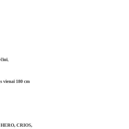
čiui
,
us vienai 180 cm
:
HERO, CRIOS,