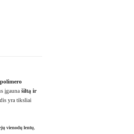
polimero
ius įgauna
šiltą ir
s yra tiksliai
ejų vienodų lentų
,