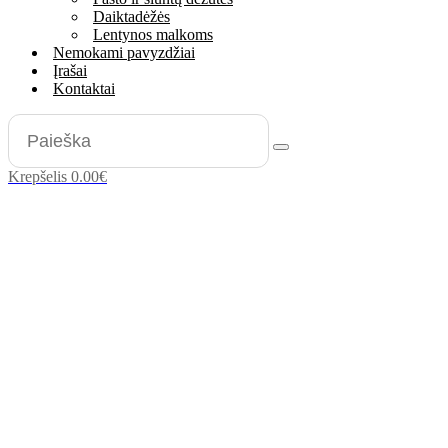
Daiktadėžės
Lentynos malkoms
Nemokami pavyzdžiai
Įrašai
Kontaktai
Krepšelis
0.00
€