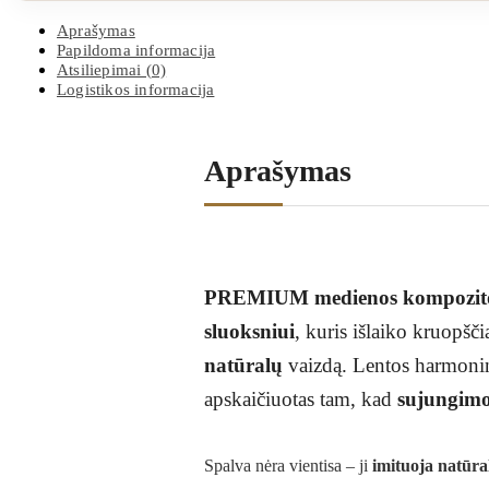
Aprašymas
Papildoma informacija
Atsiliepimai (0)
Logistikos informacija
Aprašymas
PREMIUM medienos kompozito
sluoksniui
, kuris išlaiko kruopšči
natūralų
vaizdą. Lentos harmoning
apskaičiuotas tam, kad
sujungimo
Spalva nėra vientisa – ji
imituoja natūra