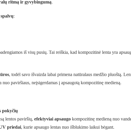
alų ritmą ir gyvybingumą
.
 spalvų
:
adengiamos iš visų pusių. Tai reiškia, kad kompozitinė lenta yra apsaug
tūros
, todėl savo išvaizda labai primena natūralaus medžio pluoštą. Len
ga nuo paviršiaus, neįsigerdamas į apsaugotą kompozitinę medieną.
s pokyčių
isą lentos paviršių,
efektyviai apsaugo
kompozitinę medieną nuo vande
-UV priedai
, kurie apsaugo lentas nuo išblukimo laikui bėgant.