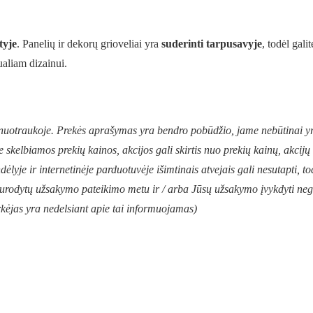
tyje
. Panelių ir dekorų grioveliai yra
suderinti tarpusavyje
, todėl gali
ualiam dizainui.
o nuotraukoje. Prekės aprašymas yra bendro pobūdžio, jame nebūtinai y
e skelbiamos prekių kainos, akcijos gali skirtis nuo prekių kainų, akcij
ėlyje ir internetinėje parduotuvėje išimtinais atvejais gali nesutapti, to
 nurodytų užsakymo pateikimo metu ir / arba Jūsų užsakymo įvykdyti ne
Pirkėjas yra nedelsiant apie tai informuojamas)