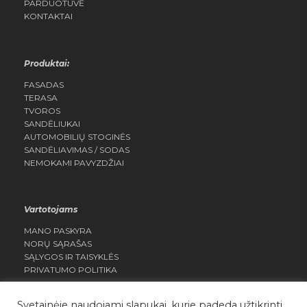
PARDUOTUVĖ
KONTAKTAI
Produktai:
FASADAS
TERASA
TVOROS
SANDĖLIUKAI
AUTOMOBILIŲ STOGINĖS
SANDĖLIAVIMAS / SODAS
NEMOKAMI PAVYZDŽIAI
Vartotojams
MANO PASKYRA
NORŲ SĄRAŠAS
SĄLYGOS IR TAISYKLĖS
PRIVATUMO POLITIKA
Svetainėje naudojami slapukai, kurie padeda užtikrinti