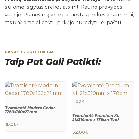
siūlome įsigytas prekes atsiimti Kauno prekybos
vietoje. Pranešimą apie paruoštas prekes atsiėmimui,
atsiunčiame el.paštu pirkėjo nurodytu el.paštu.
PANAŠŪS PRODUKTAI
Taip Pat Gali Patikti:
Tvoralentė Modern Cedar
1780x160x21 mm
Tvoralentė Premium XL
QUICK
21x310mm x 178cm Teak
VIEW
16.00
€
QUICK
32.00
€
VIEW