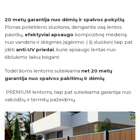
20 metų garantija nuo dėmių ir spalvos pokyčių
Plonas polietileno sluoksnis, dengiantis visą lentos
paviršių,
efektyviai apsaugo
kompozitinę medieną
nuo vandens ir drėgmės įsigėrimo. Į šį sluoksnį taip pat
įdėti
anti-UV priedai
, kurie apsaugo lentas nuo
išblukimo laikui bėgant.
Todėl šioms lentoms suteikiama
net 20 metų
garantija nuo spalvos pakitimų ir dėmių
.
PREMIUM lentoms, taip pat suteikiama garantija nuo
vabzdžių ir termitų pažeidimų.