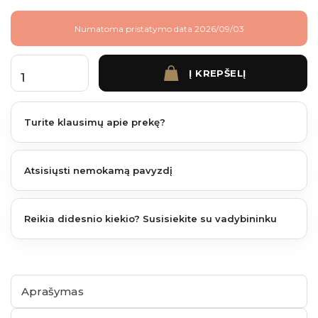
Numatoma pristatymo data 2026/09/03
Į KREPŠELĮ
produkto kiekis: Tvoralentė Premium Ipe 1780x160x21 mm
Turite klausimų apie prekę?
Atsisiųsti nemokamą pavyzdį
Reikia didesnio kiekio? Susisiekite su vadybininku
Aprašymas