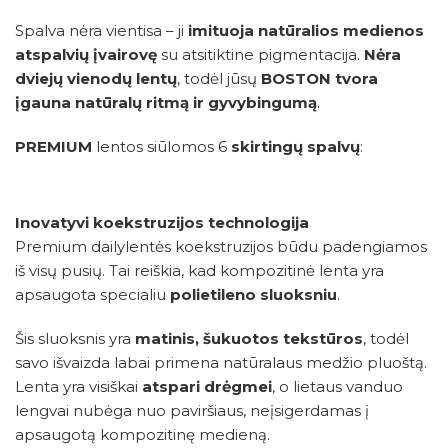
Spalva nėra vientisa – ji
imituoja natūralios medienos
atspalvių įvairovę
su atsitiktine pigmentacija.
Nėra
dviejų vienodų lentų
, todėl jūsų
BOSTON tvora
įgauna natūralų ritmą ir gyvybingumą
.
PREMIUM
lentos siūlomos 6
skirtingų spalvų
:
Inovatyvi koekstruzijos technologija
Premium dailylentės koekstruzijos būdu padengiamos
iš visų pusių. Tai reiškia, kad kompozitinė lenta yra
apsaugota specialiu
polietileno sluoksniu
.
Šis sluoksnis yra
matinis, šukuotos tekstūros
, todėl
savo išvaizda labai primena natūralaus medžio pluoštą.
Lenta yra visiškai
atspari drėgmei
, o lietaus vanduo
lengvai nubėga nuo paviršiaus, neįsigerdamas į
apsaugotą kompozitinę medieną.