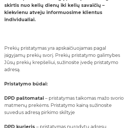
skirtis nuo kelių dienų iki kelių savaičių –
kiekvienu atveju informuosime klientus
individualiai.
Prekių pristatymas yra apskaičiuojamas pagal
įsigyjamų prekių svorį. Prekių pristatymo galimybes
Jūsų prekių krepšeliui, sužinosite įvedę pristatymo
adresą.
Pristatymo būdai:
DPD paštomatai
– pristatymas taikomas mažo svorio
matmenų prekėms. Pristatymo kainą sužinosite
suvedus adresą pirkimo skiltyje
DPD kurjeris
– pristatymas nurodytu adresu