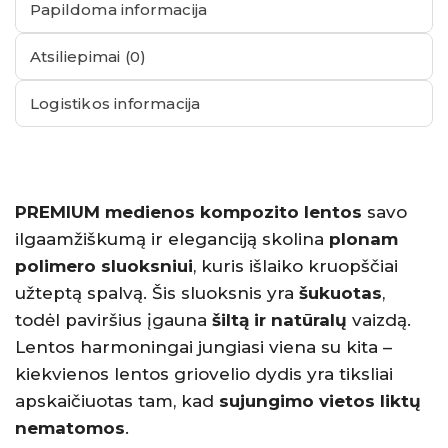
Papildoma informacija
Atsiliepimai (0)
Logistikos informacija
PREMIUM medienos kompozito lentos
savo
ilgaamžiškumą ir eleganciją skolina
plonam
polimero sluoksniui
, kuris išlaiko kruopščiai
užteptą spalvą. Šis sluoksnis yra
šukuotas
,
todėl paviršius įgauna
šiltą ir natūralų
vaizdą.
Lentos harmoningai jungiasi viena su kita –
kiekvienos lentos griovelio dydis yra tiksliai
apskaičiuotas tam, kad
sujungimo vietos liktų
nematomos
.