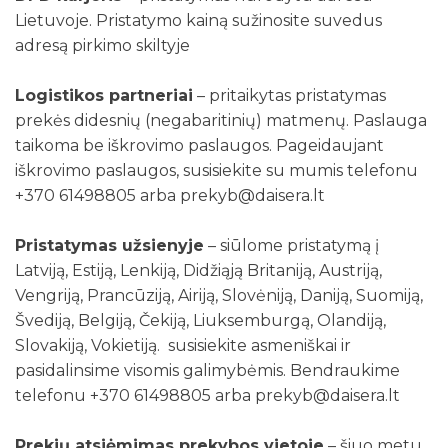
Lietuvoje. Pristatymo kainą sužinosite suvedus
adresą pirkimo skiltyje
Logistikos partneriai
– pritaikytas pristatymas
prekės didesnių (negabaritinių) matmenų. Paslauga
taikoma be iškrovimo paslaugos. Pageidaujant
iškrovimo paslaugos, susisiekite su mumis telefonu
+370 61498805 arba prekyb@daisera.lt
Pristatymas užsienyje
– siūlome pristatymą į
Latviją, Estiją, Lenkiją, Didžiąją Britaniją, Austriją,
Vengriją, Prancūziją, Airiją, Slovėniją, Daniją, Suomiją,
Švediją, Belgiją, Čekiją, Liuksemburgą, Olandiją,
Slovakiją, Vokietiją. susisiekite asmeniškai ir
pasidalinsime visomis galimybėmis. Bendraukime
telefonu +370 61498805 arba prekyb@daisera.lt
Prekių atsiėmimas prekybos vietoje
– šiuo metu