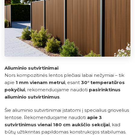
Aliuminio sutvirtinimai
Nors kompozitinės lentos plečiasi labai nežymiai – tik
apie
1 mm vienam metrui
, esant
30° temperatūros
pokyčiui
, rekomenduojame naudoti
pasirinktinus
aliuminio sutvirtinimus
.
Šie aliuminio sutvirtinimai įstatomi į specialius griovelius
lentose. Rekomenduojame naudoti
apie 3
sutvirtinimus vienai 180 cm aukščio sekcijai
, kad
būtų užtikrintas papildomas konstrukcijos stabilumas.