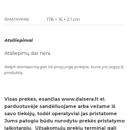
IŠMATAVIMAI
178 × 16 × 2.1 cm
Atsiliepimai
Atsiliepimų dar nėra.
Rašyti atsiliepimą gali tik prisijungę pirkėjai, kurie yra įsigiję šį
produktą.
Visas prekes, esančias www.daisera.lt el.
parduotuvėje sandėliuojame arba vežame iš
savo tiekėjų, todėl operatyviai jas pristatome
Jums patogiu būdu nurodytu prekės pristatymo
laikotarpiu. Užsakomųjų prekių terminai gali