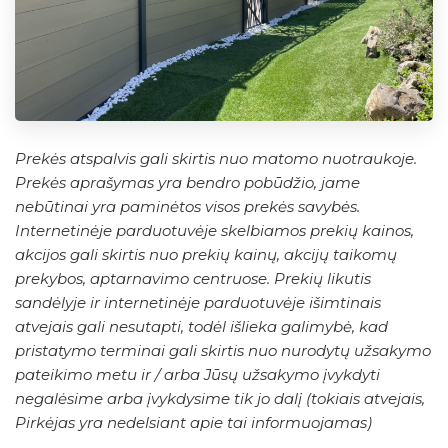
Prekės atspalvis gali skirtis nuo matomo nuotraukoje.
Prekės aprašymas yra bendro pobūdžio, jame
nebūtinai yra paminėtos visos prekės savybės.
Internetinėje parduotuvėje skelbiamos prekių kainos,
akcijos gali skirtis nuo prekių kainų, akcijų taikomų
prekybos, aptarnavimo centruose. Prekių likutis
sandėlyje ir internetinėje parduotuvėje išimtinais
atvejais gali nesutapti, todėl išlieka galimybė, kad
pristatymo terminai gali skirtis nuo nurodytų užsakymo
pateikimo metu ir / arba Jūsų užsakymo įvykdyti
negalėsime arba įvykdysime tik jo dalį (tokiais atvejais,
Pirkėjas yra nedelsiant apie tai informuojamas)