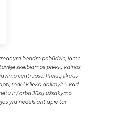
šymas yra bendro pobūdžio, jame
tuvėje skelbiamos prekių kainos,
navimo centruose. Prekių likutis
apti, todėl išlieka galimybė, kad
metu ir / arba Jūsų užsakymo
ėjas yra nedelsiant apie tai