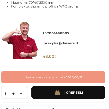
Matmenys: 70*40*2500 mm
Komplekte: aliuminio profilis ir WPC profilis
+37061498805
prekyba@daisera.lt
43.00
€
Numatoma pristatymo data 2026/08/21
Į KREPŠELĮ
produkto kiekis: Terasos užbaigimo F profilis Teak 70*40*2500 mm