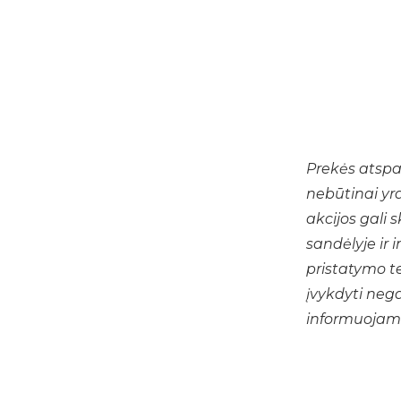
Prekės atspa
nebūtinai yr
akcijos gali 
sandėlyje ir 
pristatymo t
įvykdyti nega
informuojam