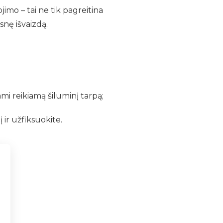
jimo – tai ne tik pagreitina
nę išvaizdą.
mi reikiamą šiluminį tarpą;
 ir užfiksuokite.