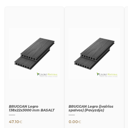
BRUGGAN Legro
BRUGGAN Legro (įvairios
138x22x3000 mm BASALT
spalvos) (Pavyzdys)
47.10
€
0.00
€