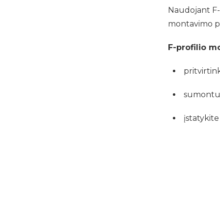
Naudojant F-pr
montavimo pro
F-profilio m
pritvirtin
sumontuok
įstatykit