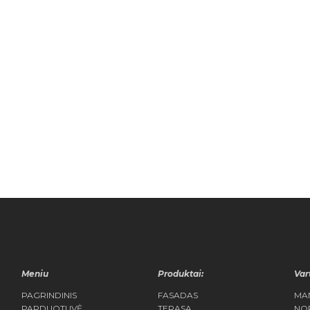
Meniu
Produktai:
Var
PAGRINDINIS
FASADAS
MA
PARDUOTUVĖ
TERASA
NO