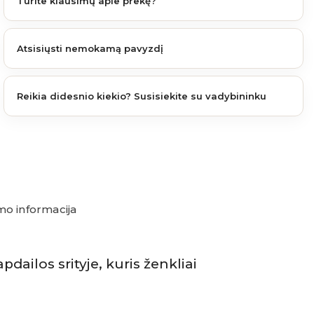
Turite klausimų apie prekę?
Atsisiųsti nemokamą pavyzdį
Reikia didesnio kiekio? Susisiekite su vadybininku
o informacija
pdailos srityje, kuris ženkliai