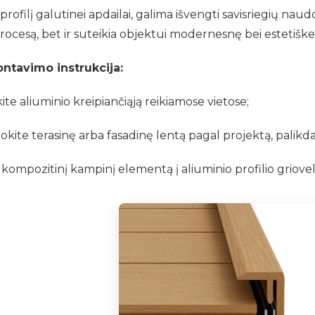
ofilį galutinei apdailai, galima išvengti savisriegių naudo
cesą, bet ir suteikia objektui modernesnę bei estetiškes
ontavimo instrukcija:
kite aliuminio kreipiančiąją reikiamose vietose;
ite terasinę arba fasadinę lentą pagal projektą, palikda
e kompozitinį kampinį elementą į aliuminio profilio griovelį