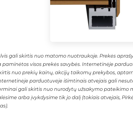
lvis gali skirtis nuo matomo nuotraukoje. Prekės apra
a paminėtos visos prekės savybės. Internetinėje parduo
skirtis nuo prekių kainų, akcijų taikomų prekybos, aptar
internetinėje parduotuvėje išimtinais atvejais gali nesut
erminai gali skirtis nuo nurodytų užsakymo pateikimo 
lėsime arba įvykdysime tik jo dalį (tokiais atvejais, Pirk
as).