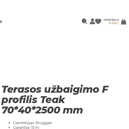
KREPŠELIS
I
0.00
€
Terasos užbaigimo F
profilis Teak
70*40*2500 mm
Gamintojas: Bruggan
Garantija: 15 m.