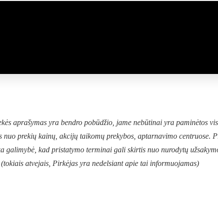
rekės aprašymas yra bendro pobūdžio, jame nebūtinai yra paminėtos viso
s nuo prekių kainų, akcijų taikomų prekybos, aptarnavimo centruose. Prek
lieka galimybė, kad pristatymo terminai gali skirtis nuo nurodytų užsaky
(tokiais atvejais, Pirkėjas yra nedelsiant apie tai informuojamas)