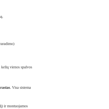
ną.
raradimo)
 kelių vienos spalvos
rastas
. Visa sistema
elį) ir montuojamos