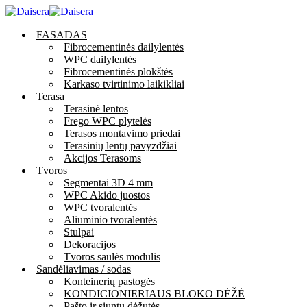
FASADAS
Fibrocementinės dailylentės
WPC dailylentės
Fibrocementinės plokštės
Karkaso tvirtinimo laikikliai
Terasa
Terasinė lentos
Frego WPC plytelės
Terasos montavimo priedai
Terasinių lentų pavyzdžiai
Akcijos Terasoms
Tvoros
Segmentai 3D 4 mm
WPC Akido juostos
WPC tvoralentės
Aliuminio tvoralentės
Stulpai
Dekoracijos
Tvoros saulės modulis
Sandėliavimas / sodas
Konteinerių pastogės
KONDICIONIERIAUS BLOKO DĖŽĖ
Pašto ir siuntų dėžutės