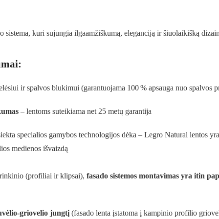
o sistema, kuri sujungia ilgaamžiškumą, eleganciją ir šiuolaikišką dizai
umai:
ėsiui ir spalvos blukimui (garantuojama 100 % apsauga nuo spalvos p
škumas
– lentoms suteikiama net 25 metų garantija
siekta specialios gamybos technologijos dėka – Legro Natural lentos yra
alios medienos išvaizdą
nkinio (profiliai ir klipsai),
fasado sistemos montavimas yra itin pap
uvėlio-griovelio jungtį
(fasado lenta įstatoma į kampinio profilio griov