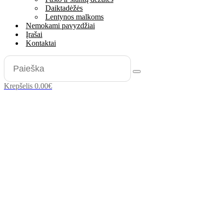
Daiktadėžės
Lentynos malkoms
Nemokami pavyzdžiai
Įrašai
Kontaktai
Krepšelis
0.00
€