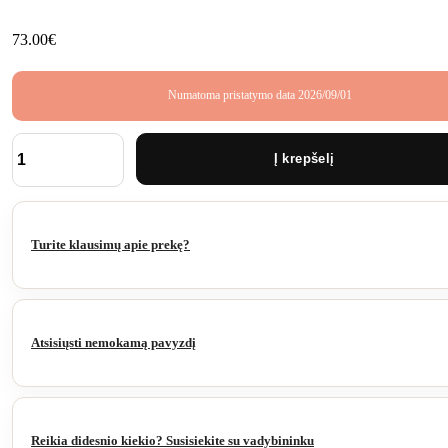
73.00
€
Numatoma pristatymo data 2026/09/01
Į krepšelį
produkto
kiekis:
BRUGGAN
FS21
210x27.5x3600
Turite klausimų apie prekę?
mm
WALNUT
Atsisiųsti nemokamą pavyzdį
Reikia didesnio kiekio? Susisiekite su vadybininku