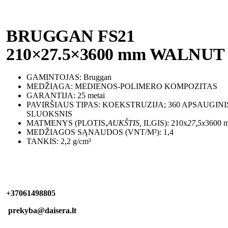
BRUGGAN FS21
210×27.5×3600 mm WALNUT
GAMINTOJAS: Bruggan
MEDŽIAGA: MEDIENOS-POLIMERO KOMPOZITAS
GARANTIJA: 25 metai
PAVIRŠIAUS TIPAS: KOEKSTRUZIJA; 360 APSAUGINI
SLUOKSNIS
MATMENYS (PLOTIS,
AUKŠTIS,
ILGIS): 210x
27,5x
3600 
MEDŽIAGOS SĄNAUDOS (VNT/M²): 1,4
TANKIS: 2,2 g/cm³
+37061498805
prekyba@daisera.lt