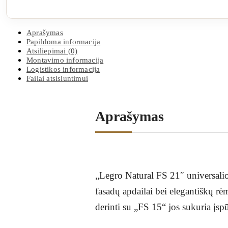
Aprašymas
Papildoma informacija
Atsiliepimai (0)
Montavimo informacija
Logistikos informacija
Failai atsisiuntimui
Aprašymas
„Legro Natural FS 21″ universalio
fasadų apdailai bei elegantiškų rė
derinti su „FS 15“ jos sukuria įs