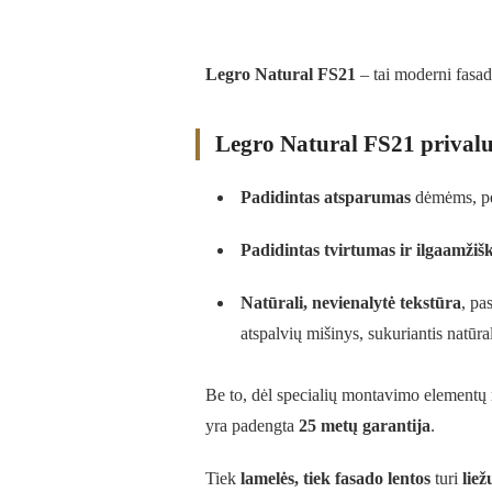
Legro Natural FS21
– tai moderni fasad
Legro Natural FS21 prival
Padidintas atsparumas
dėmėms, pel
Padidintas tvirtumas ir ilgaamži
Natūrali, nevienalytė tekstūra
, pa
atspalvių mišinys, sukuriantis natūr
Be to, dėl specialių montavimo elementų ri
yra padengta
25 metų garantija
.
Tiek
lamelės, tiek fasado lentos
turi
liež