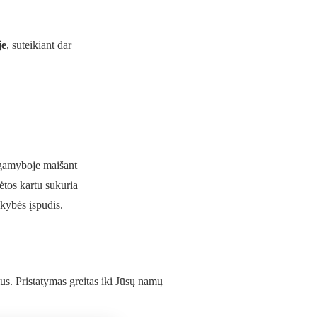
je
, suteikiant dar
 gamyboje maišant
dėtos kartu sukuria
okybės įspūdis.
s. Pristatymas greitas iki Jūsų namų