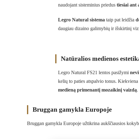
naudojant sisteminius priedus
tiesiai ant
Legro Natural sistema
taip pat leidžia
d
daugiau dizaino galimybių ir išskirtinį viz
Natūralios medienos estetik
Legro Natural FS21 lentos pasižymi
nevi
kelių to paties atspalvio tonus. Kiekviena 
medieną primenantį mozaikinį vaizdą
.
Bruggan gamykla Europoje
Bruggan gamykla Europoje užtikrina aukščiausios kokybės