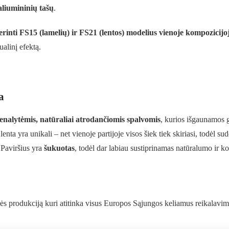
 aliumininių tašų
.
erinti FS15 (lamelių) ir FS21 (lentos) modelius vienoje kompozicijo
ualinį efektą.
a
enalytėmis, natūraliai atrodančiomis spalvomis
, kurios išgaunamos
lenta yra unikali – net vienoje partijoje visos šiek tiek skiriasi, todėl su
 Paviršius yra
šukuotas
, todėl dar labiau sustiprinamas natūralumo ir k
 produkciją kuri atitinka visus Europos Sąjungos keliamus reikalavimu