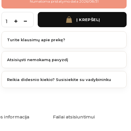
Numatoma pristatymo data 2026/08/31
Į KREPŠELĮ
produkto kiekis: MEZZO Moka 2.2 m.
Turite klausimų apie prekę?
Atsisiųsti nemokamą pavyzdį
Reikia didesnio kiekio? Susisiekite su vadybininku
s informacija
Failai atsisiuntimui