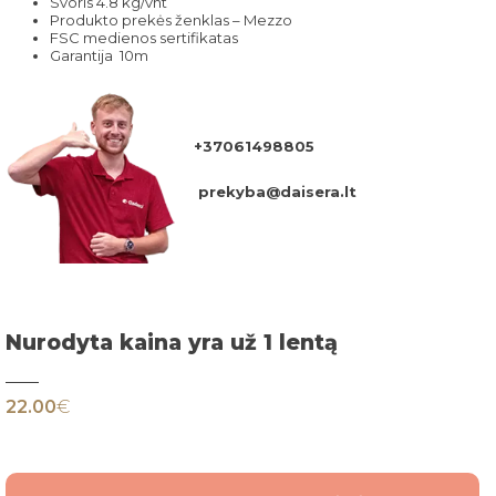
Svoris 4.8 kg/vnt
Produkto prekės ženklas – Mezzo
FSC medienos sertifikatas
Garantija 10m
+37061498805
prekyba@daisera.lt
Nurodyta kaina yra už 1 lentą
22.00
€