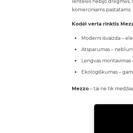
lentelės nebijo drėgmės, 
komerciniams pastatams.
Kodėl verta rinktis Mez
Moderni išvaizda – eleg
Atsparumas – neblunk
Lengvas montavimas – 
Ekologiškumas – gamin
Mezzo
– tai ne tik medži