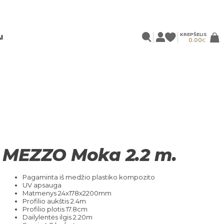
KREPŠELIS
I
0.00
€
MEZZO Moka 2.2 m.
Pagaminta iš medžio plastiko kompozito
UV apsauga
Matmenys 24x178x2200mm
Profilio aukštis 2.4m
Profilio plotis 17.8cm
Dailylentės ilgis 2.20m