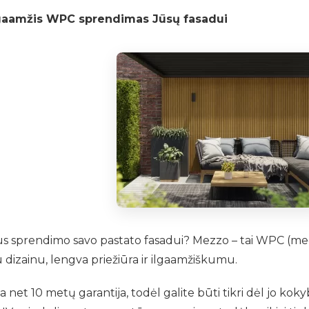
lgaamžis WPC sprendimas Jūsų fasadui
aus sprendimo savo pastato fasadui? Mezzo – tai WPC (med
šku dizainu, lengva priežiūra ir ilgaamžiškumu.
net 10 metų garantija, todėl galite būti tikri dėl jo kok