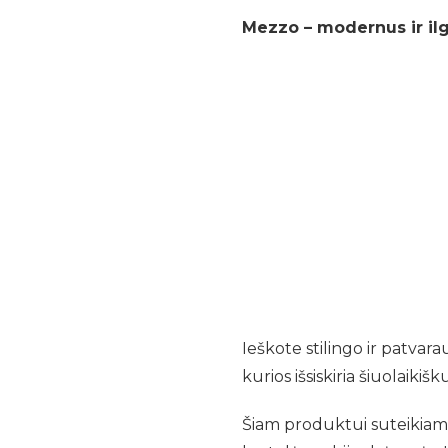
Mezzo – modernus ir i
Ieškote stilingo ir patvar
kurios išsiskiria šiuolaiki
Šiam produktui suteikiama 