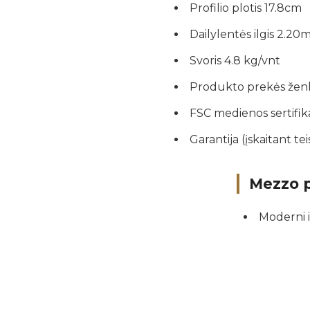
Profilio plotis 17.8cm
Dailylentės ilgis 2.20
Svoris 4.8 kg/vnt
Produkto prekės žen
FSC medienos sertifik
Garantija (įskaitant tei
Mezzo pr
Moderni 