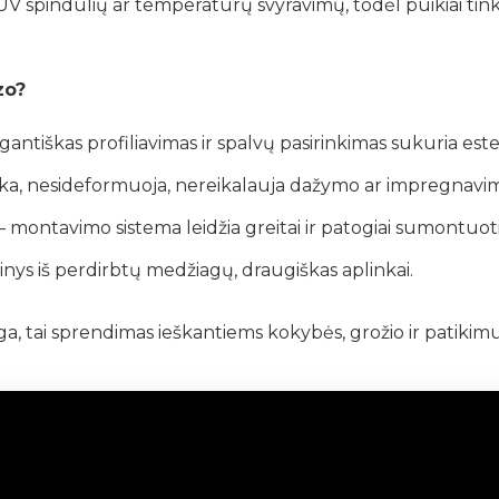
UV spindulių ar temperatūrų svyravimų, todėl puikiai ti
zo?
antiškas profiliavimas ir spalvų pasirinkimas sukuria esteti
a, nesideformuoja, nereikalauja dažymo ar impregnavi
montavimo sistema leidžia greitai ir patogiai sumontuoti
ys iš perdirbtų medžiagų, draugiškas aplinkai.
aga, tai sprendimas ieškantiems kokybės, grožio ir patik