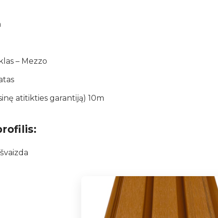
m
klas – Mezzo
atas
sinę atitikties garantiją) 10m
ofilis:
išvaizda