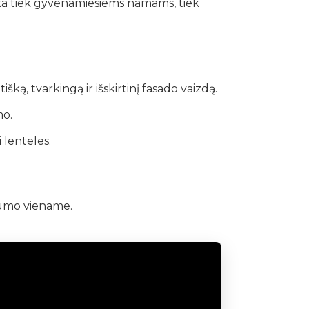
nka tiek gyvenamiesiems namams, tiek
šką, tvarkingą ir išskirtinį fasado vaizdą.
mo.
 lenteles.
imumo viename.