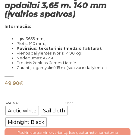
apdailai 3,65 m. 140 mm
(įvairios spalvos)
Informacija:
Ilgis: 3655 mm.;
Plotis: 140 mm.;
Paviršius: tekstūrinis (medžio faktūra)
.
Vienos dailylentės svoris: 14.90 kg;
Nedegumas: A2-S1
Prekinis ženklas: James Hardie
Garantija: gamyklinė 15 m. (spalvai ir dailylentei)
49.90
€
SPALVA:
Clear
Arctic white
Sail cloth
Midnight Black
Pasirinkite gaminio variantą, kad gautumėte numatoma