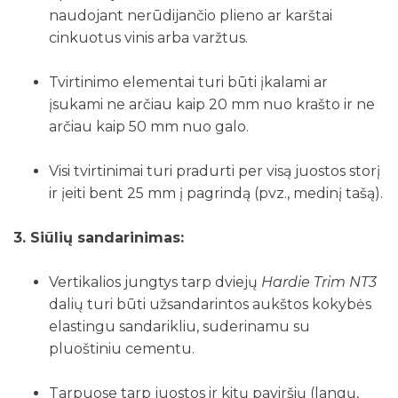
naudojant nerūdijančio plieno ar karštai
cinkuotus vinis arba varžtus.
Tvirtinimo elementai turi būti įkalami ar
įsukami ne arčiau kaip 20 mm nuo krašto ir ne
arčiau kaip 50 mm nuo galo.
Visi tvirtinimai turi pradurti per visą juostos storį
ir įeiti bent 25 mm į pagrindą (pvz., medinį tašą).
3. Siūlių sandarinimas:
Vertikalios jungtys tarp dviejų
Hardie Trim NT3
dalių turi būti užsandarintos aukštos kokybės
elastingu sandarikliu, suderinamu su
pluoštiniu cementu.
Tarpuose tarp juostos ir kitų paviršių (langų,