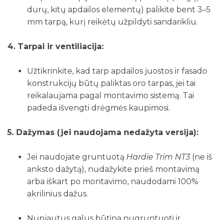
durų, kitų apdailos elementų) palikite bent 3–5
mm tarpą, kurį reikėtų užpildyti sandarikliu.
4. Tarpai ir ventiliacija:
Užtikrinkite, kad tarp apdailos juostos ir fasado
konstrukcijų būtų paliktas oro tarpas, jei tai
reikalaujama pagal montavimo sistemą. Tai
padeda išvengti drėgmės kaupimosi.
5. Dažymas (jei naudojama nedažyta versija):
Jei naudojate gruntuotą
Hardie Trim NT3
(ne iš
anksto dažytą), nudažykite prieš montavimą
arba iškart po montavimo, naudodami 100%
akrilinius dažus.
Nupjautus galus būtina nugruntuoti ir