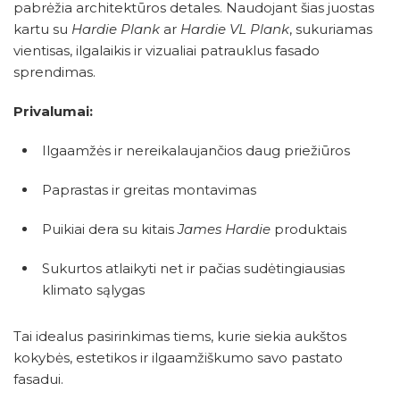
pabrėžia architektūros detales. Naudojant šias juostas
kartu su
Hardie Plank
ar
Hardie VL Plank
, sukuriamas
vientisas, ilgalaikis ir vizualiai patrauklus fasado
sprendimas.
Privalumai:
Ilgaamžės ir nereikalaujančios daug priežiūros
Paprastas ir greitas montavimas
Puikiai dera su kitais
James Hardie
produktais
Sukurtos atlaikyti net ir pačias sudėtingiausias
klimato sąlygas
Tai idealus pasirinkimas tiems, kurie siekia aukštos
kokybės, estetikos ir ilgaamžiškumo savo pastato
fasadui.