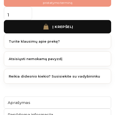
pristatymo terminą
produkto kiekis: James Hardie NT3 fibrocementinės juostos apdailai 3,65 m. 140 mm
Į KREPŠELĮ
Turite klausimų apie prekę?
Atsisiųsti nemokamą pavyzdį
Reikia didesnio kiekio? Susisiekite su vadybininku
Aprašymas
Papildoma informacija