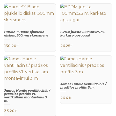
Hardie™ Blade pjūklelio
EPDM juosta 100mmx25 m.
diskas, 300mm skersmens
karkaso apsaugai
QUICK
QUICK
130.20
€
26.25
€
VIEW
VIEW
James Hardie ventiliacinis /
pradžios profilis 3 m.
James Hardie ventiliacinis /
pradžios profilis VL
QUICK
vertikaliam montavimui 3
26.41
€
VIEW
m.
QUICK
VIEW
33.20
€