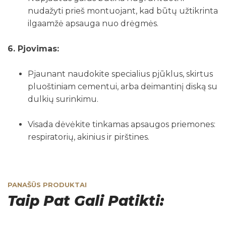
nudažyti prieš montuojant, kad būtų užtikrinta
ilgaamžė apsauga nuo drėgmės.
6. Pjovimas:
Pjaunant naudokite specialius pjūklus, skirtus
pluoštiniam cementui, arba deimantinį diską su
dulkių surinkimu.
Visada dėvėkite tinkamas apsaugos priemones:
respiratorių, akinius ir pirštines.
PANAŠŪS PRODUKTAI
Taip Pat Gali Patikti: