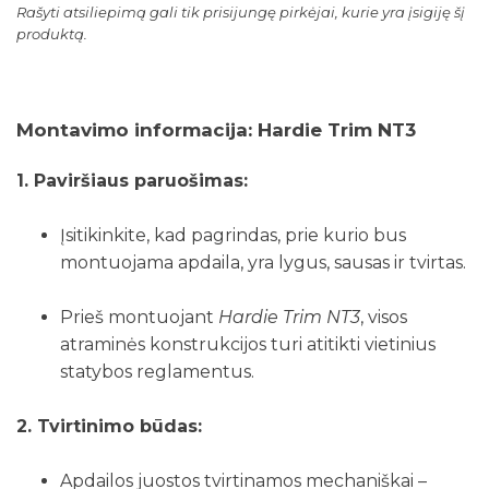
Rašyti atsiliepimą gali tik prisijungę pirkėjai, kurie yra įsigiję šį
produktą.
Montavimo informacija: Hardie Trim NT3
1. Paviršiaus paruošimas:
Įsitikinkite, kad pagrindas, prie kurio bus
montuojama apdaila, yra lygus, sausas ir tvirtas.
Prieš montuojant
Hardie Trim NT3
, visos
atraminės konstrukcijos turi atitikti vietinius
statybos reglamentus.
2. Tvirtinimo būdas:
Apdailos juostos tvirtinamos mechaniškai –