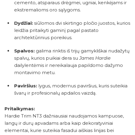
cemento, atsparaus drėgmei, ugniai, kenkėjams ir
ekstremalioms oro sąlygoms.
Dydžiai:
siūlomos dvi skirtingo pločio juostos, kurios
leidžia pritaikyti gaminį pagal pastato
architektūrinius poreikius.
Spalvos:
galima rinktis iš trijų gamykliškai nudažytų
spalvų, kurios puikiai dera su
James Hardie
dailylentėmis ir nereikalauja papildomo dažymo
montavimo metu.
Paviršius:
lygus, modernus paviršius, kuris suteikia
švarų ir profesionalų apdailos vaizdą.
Pritaikymas:
Hardie Trim NT3 dažniausiai naudojamos kampuose,
langų ir durų apvadams arba kaip dekoratyviniai
elementai, kurie suteikia fasadui aiškias linijas bei