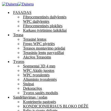
FASADAS
Fibrocementinės dailylentės
WPC dailylentės
Fibrocementinės plokštės
Karkaso tvirtinimo laikikliai
Terasa
Terasinė lentos
Frego WPC plytelės
Terasos montavimo priedai
Terasinių lentų pavyzdžiai
Akcijos Terasoms
Tvoros
Segmentai 3D 4 mm
WPC Akido juostos
WPC tvoralentės
Aliuminio tvoralentės
Stulpai
Dekoracijos
Tvoros saulės modulis
Sandėliavimas / sodas
Konteinerių pastogės
KONDICIONIERIAUS BLOKO DĖŽĖ
Pašto ir siuntų dėžutės