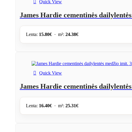
Quick View
James Hardie cementinės dailylentė
Lenta:
15.80
€
· m²:
24.38
€
Quick View
James Hardie cementinės dailylentė
Lenta:
16.40
€
· m²:
25.31
€