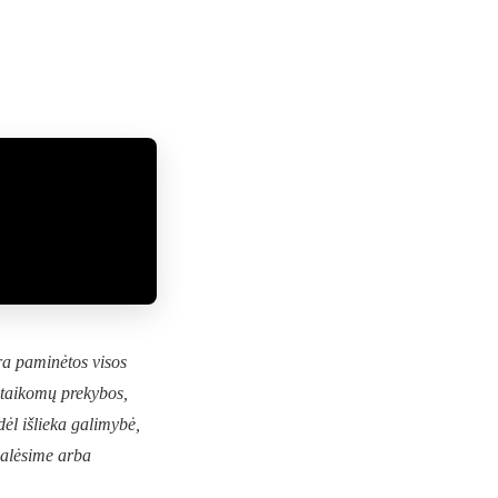
ra paminėtos visos
ų taikomų prekybos,
dėl išlieka galimybė,
galėsime arba