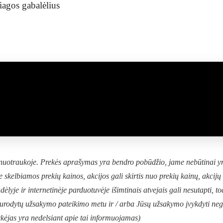
žiagos gabalėlius
o nuotraukoje. Prekės aprašymas yra bendro pobūdžio, jame nebūtinai y
e skelbiamos prekių kainos, akcijos gali skirtis nuo prekių kainų, akcij
ėlyje ir internetinėje parduotuvėje išimtinais atvejais gali nesutapti, to
 nurodytų užsakymo pateikimo metu ir / arba Jūsų užsakymo įvykdyti ne
Pirkėjas yra nedelsiant apie tai informuojamas)