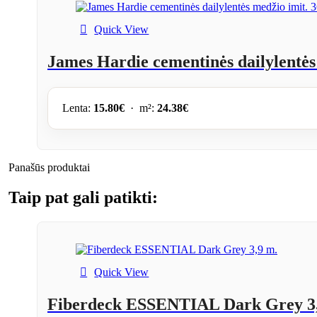
Quick View
James Hardie cementinės dailylentė
Lenta:
15.80
€
· m²:
24.38
€
Panašūs produktai
Taip pat gali patikti:
Quick View
Fiberdeck ESSENTIAL Dark Grey 3