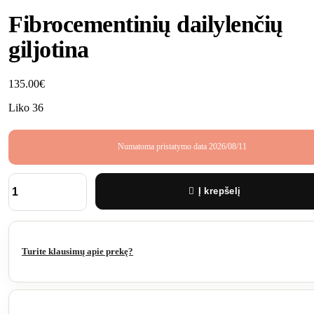
Fibrocementinių dailylenčių
giljotina
135.00
€
Liko 36
Numatoma pristatymo data 2026/08/11
Į krepšelį
produkto
kiekis:
Fibrocementinių
dailylenčių
giljotina
Turite klausimų apie prekę?