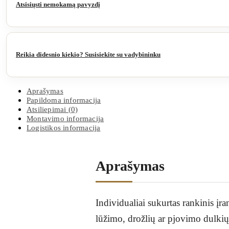
Atsisiųsti nemokamą pavyzdį
Reikia didesnio kiekio? Susisiekite su vadybininku
Aprašymas
Papildoma informacija
Atsiliepimai (0)
Montavimo informacija
Logistikos informacija
Aprašymas
Individualiai sukurtas rankinis įra
lūžimo, drožlių ar pjovimo dulkių