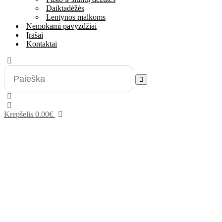
Daiktadėžės
Lentynos malkoms
Nemokami pavyzdžiai
Įrašai
Kontaktai
Krepšelis
0.00
€