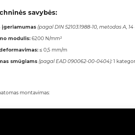
echninės savybės:
 įgeriamumas
(pagal DIN 52103:1988-10, metodas A, 14 
o modulis:
6200 N/mm²
s deformavimas:
≤ 0,5 mm/m
mas smūgiams
(pagal EAD 090062-00-0404):
1 kategori
matomas montavimas: