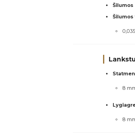
Šilumos 
Šilumos 
0,03
Lankstu
Statmena
8 mm
Lygiagre
8 mm