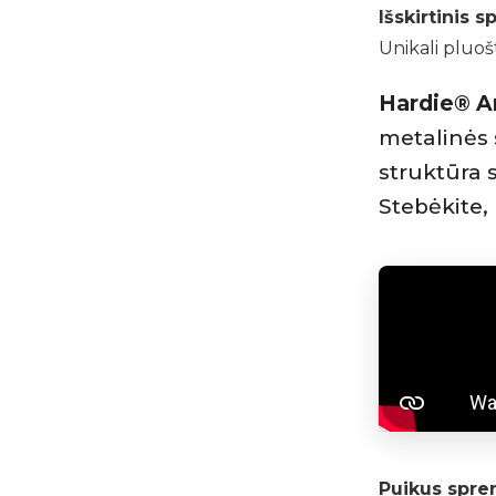
Išskirtinis 
Unikali pluoš
Hardie® Ar
metalinės 
struktūra s
Stebėkite,
Puikus spr