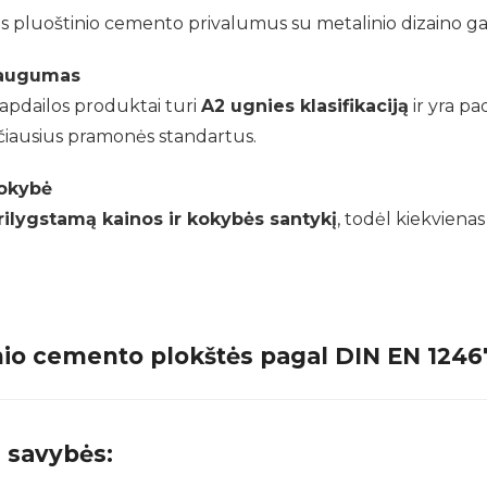
us pluoštinio cemento privalumus su metalinio dizaino g
saugumas
apdailos produktai turi
A2 ugnies klasifikaciją
ir yra p
čiausius pramonės standartus.
okybė
ilygstamą kainos ir kokybės santykį
, todėl kiekvienas
io cemento plokštės pagal DIN EN 12467: 
 savybės: