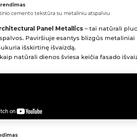
sprendimas
tinio cemento tekstūra su metaliniu atspalviu
chitectural Panel Metallics
– tai natūrali plu
spalvos. Paviršiuje esantys blizgūs metaliniai
ukuria išskirtinę išvaizdą.
 kaip natūrali dienos šviesa keičia fasado išva
endimas