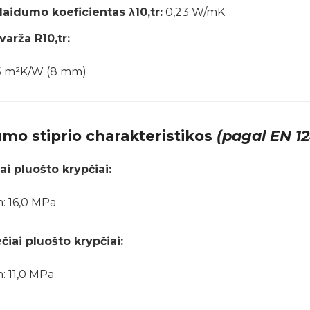
laidumo koeficientas λ10,tr:
0,23 W/mK
varža R10,tr:
5 m²K/W (8 mm)
mo stiprio charakteristikos
(pagal EN 12
i pluošto krypčiai:
: 16,0 MPa
čiai pluošto krypčiai:
: 11,0 MPa