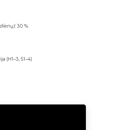
dienų):
30 %
ja (H1–3, S1–4)