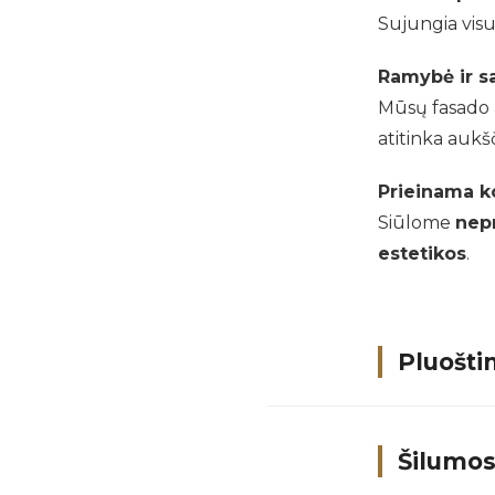
Sujungia vis
Ramybė ir 
Mūsų fasado 
atitinka aukš
Prieinama k
Siūlome
nepr
estetikos
.
Pluoštin
Šilumos