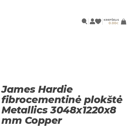
KREPŠELIS
0.00
€
James Hardie
fibrocementinė plokštė
Metallics 3048x1220x8
mm Copper