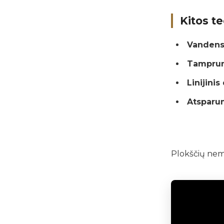
Kitos t
Vandens
Tamprum
Linijini
Atsparu
Plokščių ne