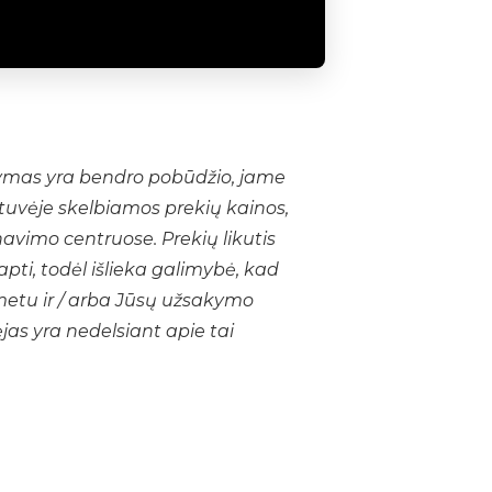
šymas yra bendro pobūdžio, jame
tuvėje skelbiamos prekių kainos,
navimo centruose. Prekių likutis
apti, todėl išlieka galimybė, kad
metu ir / arba Jūsų užsakymo
ėjas yra nedelsiant apie tai