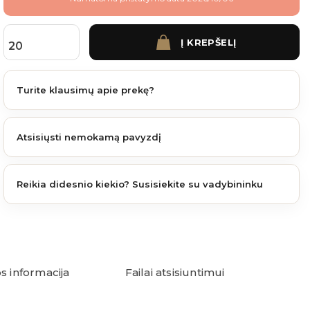
Į KREPŠELĮ
produkto kiekis: James Hardie fibrocementinė plokštė Metallics 3048x1220x8 mm C
Turite klausimų apie prekę?
Atsisiųsti nemokamą pavyzdį
Reikia didesnio kiekio? Susisiekite su vadybininku
s informacija
Failai atsisiuntimui