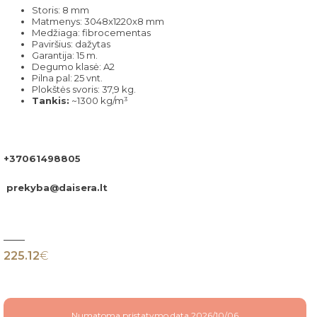
Storis: 8 mm
Matmenys: 3048x1220x8 mm
Medžiaga: fibrocementas
Paviršius: dažytas
Garantija: 15 m.
Degumo klasė: A2
Pilna pal: 25 vnt.
Plokštės svoris: 37,9 kg.
Tankis:
~1300 kg/m³
+37061498805
prekyba@daisera.lt
225.12
€
Numatoma pristatymo data 2026/10/06