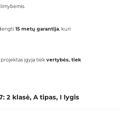
alimybėmis.
adengti
15 metų garantija
, kuri
 projektas įgyja tiek
vertybės, tiek
2 klasė, A tipas, I lygis