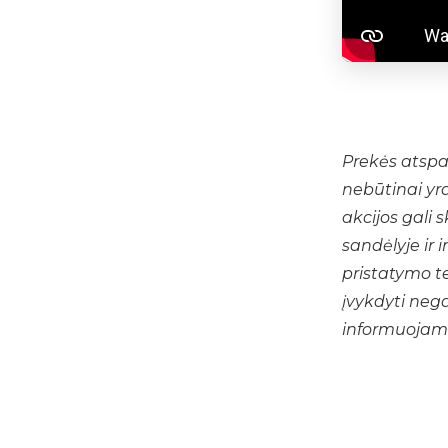
Prekės atspa
nebūtinai yr
akcijos gali 
sandėlyje ir 
pristatymo t
įvykdyti nega
informuojam