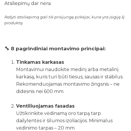
Atsiliepimų dar nėra.
Rašyti atsiliepimą gali tik prisijungę pirkėjai, kurie yra įsigiję šį
produktą.
🔧
8 pagrindiniai montavimo principai:
Tinkamas karkasas
Montavimui naudokite medinį arba metalinį
karkasą, kuris turi būti tiesus, sausas ir stabilus.
Rekomenduojamas montavimo žingsnis – ne
didesnis nei 600 mm.
Ventiliuojamas fasadas
Užtikrinkite vėdinamą oro tarpą tarp
dailylentės ir šilumos izoliacijos. Minimalus
vėdinimo tarpas – 20 mm.