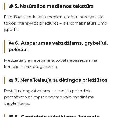
🪵 5.
Natūralios medienos tekstūra
Estetiškai atrodo kaip mediena, tačiau nereikalauja
tokios intensyvios priežiūros – išlaikomas natūralumo
įspūdis.
🌬️ 6.
Atsparumas vabzdžiams, grybeliui,
pelėsiui
Medžiaga yra neorganinė, todėl nepažeidžiama
kenkėjų ir mikroorganizmų.
🧽 7.
Nereikalauja sudėtingos priežiūros
Paviršius lengvai valomas, nereikia periodinio
perdažymo ar impregnavimo kaip medinėms
dailylentėms.