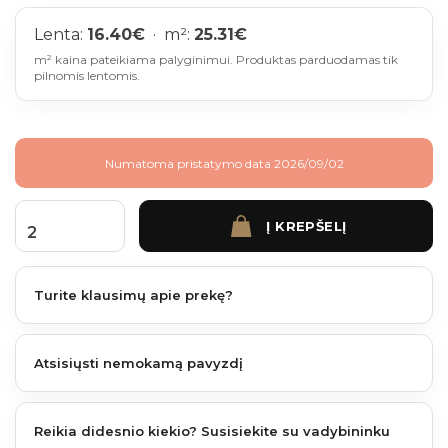
Lenta:
16.40
€
· m²:
25.31
€
m² kaina pateikiama palyginimui. Produktas parduodamas tik
pilnomis lentomis.
Numatoma pristatymo data 2026/09/02
Į KREPŠELĮ
produkto kiekis: James Hardie cementinės dailylentės medžio imit. 3600x180x8 
Turite klausimų apie prekę?
Atsisiųsti nemokamą pavyzdį
Reikia didesnio kiekio? Susisiekite su vadybininku