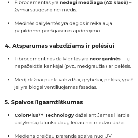
Fibrocementas yra
nedegi medžiaga (A2 klasė)
–
žymiai saugesnė nei medis.
Medinės dailylentės yra degios ir reikalauja
papildomo priešgaisrinio apdorojimo.
4.
Atsparumas vabzdžiams ir pelėsiui
Fibrocementinės dailylentės yra
neorganinės
– jų
nepažeidžia kenkėjai (pvz., medgraužiai) ar pelėsis.
Medį dažnai puola vabzdžiai, grybeliai, pelėsis, ypač
jei yra blogai ventiliuojamas fasadas.
5.
Spalvos ilgaamžiškumas
ColorPlus™ Technology
dažai ant James Hardie
dailylenčių blunka daug lėčiau nei medžio dažai.
Mediena greičiau praranda spalvą nuo UV