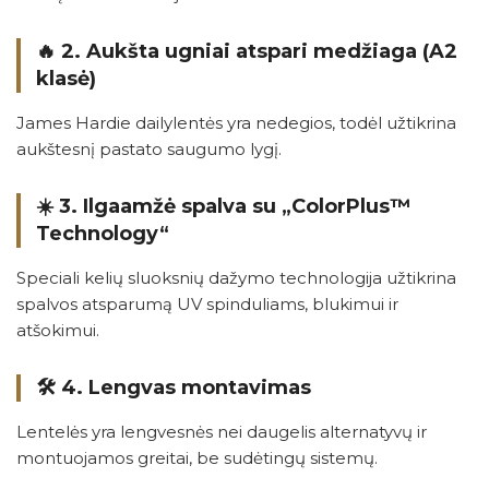
🔥 2.
Aukšta ugniai atspari medžiaga (A2
klasė)
James Hardie dailylentės yra nedegios, todėl užtikrina
aukštesnį pastato saugumo lygį.
☀️ 3.
Ilgaamžė spalva su „ColorPlus™
Technology“
Speciali kelių sluoksnių dažymo technologija užtikrina
spalvos atsparumą UV spinduliams, blukimui ir
atšokimui.
🛠️ 4.
Lengvas montavimas
Lentelės yra lengvesnės nei daugelis alternatyvų ir
montuojamos greitai, be sudėtingų sistemų.