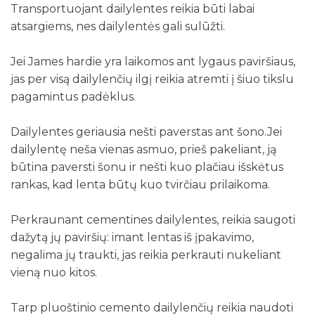
Transportuojant dailylentes reikia būti labai
atsargiems, nes dailylentės gali sulūžti.
Jei James hardie yra laikomos ant lygaus paviršiaus,
jas per visą dailylenčių ilgį reikia atremti į šiuo tikslu
pagamintus padėklus.
Dailylentes geriausia nešti paverstas ant šono.Jei
dailylentę neša vienas asmuo, prieš pakeliant, ją
būtina paversti šonu ir nešti kuo plačiau išskėtus
rankas, kad lenta būtų kuo tvirčiau prilaikoma.
Perkraunant cementines dailylentes, reikia saugoti
dažytą jų paviršių: imant lentas iš įpakavimo,
negalima jų traukti, jas reikia perkrauti nukeliant
vieną nuo kitos.
Tarp pluoštinio cemento dailylenčių reikia naudoti