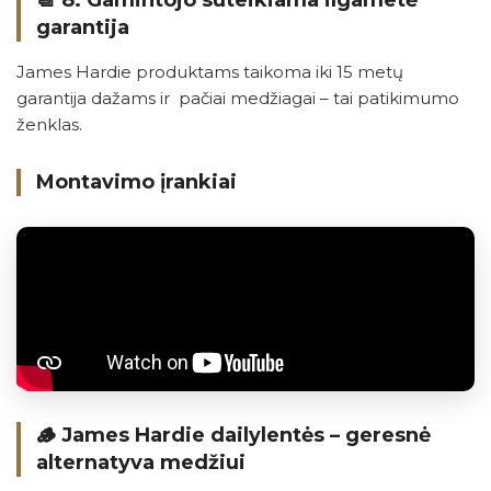
📆 8.
Gamintojo suteikiama ilgametė
garantija
James Hardie produktams taikoma iki 15 metų
garantija dažams ir pačiai medžiagai – tai patikimumo
ženklas.
Montavimo įrankiai
🪵
James Hardie dailylentės – geresnė
alternatyva medžiui