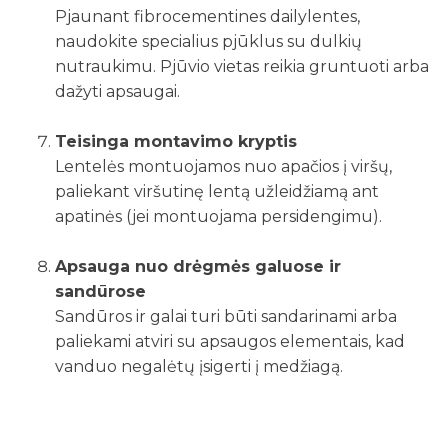
Pjaunant fibrocementines dailylentes,
naudokite specialius pjūklus su dulkių
nutraukimu. Pjūvio vietas reikia gruntuoti arba
dažyti apsaugai.
Teisinga montavimo kryptis
Lentelės montuojamos nuo apačios į viršų,
paliekant viršutinę lentą užleidžiamą ant
apatinės (jei montuojama persidengimu).
Apsauga nuo drėgmės galuose ir
sandūrose
Sandūros ir galai turi būti sandarinami arba
paliekami atviri su apsaugos elementais, kad
vanduo negalėtų įsigerti į medžiagą.