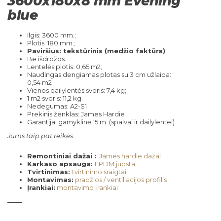
3600x180x8 mm Evening
blue
Ilgis: 3600 mm.;
Plotis: 180 mm.;
Paviršius: tekstūrinis (medžio faktūra)
.
Be išdrožos.
Lentelės plotis: 0,65 m2;
Naudingas dengiamas plotas su 3 cm užlaida:
0,54 m2
Vienos dailylentės svoris: 7,4 kg;
1 m2 svoris: 11,2 kg.
Nedegumas: A2-S1
Prekinis ženklas: James Hardie
Garantija: gamyklinė 15 m. (spalvai ir dailylentei)
Jums taip pat reikės:
Remontiniai dažai :
James hardie dažai
Karkaso apsauga:
EPDM juosta
Tvirtinimas:
tvirtinimo sraigtai
Montavimas:
pradžios / ventiliacijos profilis
Įrankiai:
montavimo įrankiai