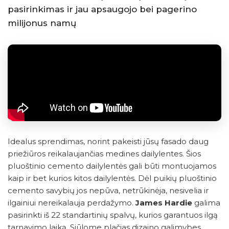
pasirinkimas ir jau apsaugojo bei pagerino
milijonus namų
Idealus sprendimas, norint pakeisti jūsų fasado daug
priežiūros reikalaujančias medines dailylentes. Šios
pluoštinio cemento dailylentės gali būti montuojamos
kaip ir bet kurios kitos dailylentės. Dėl puikių pluoštinio
cemento savybių jos nepūva, netrūkinėja, nesivelia ir
ilgainiui nereikalauja perdažymo.
James Hardie
galima
pasirinkti iš 22 standartinių spalvų, kurios garantuos ilgą
tarnavimo laiką. Siūlome plačias dizaino galimybes.