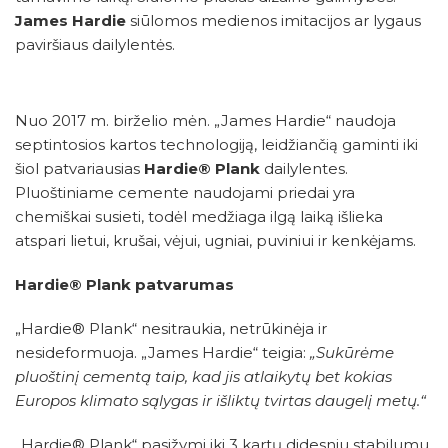
James Hardie
siūlomos medienos imitacijos ar lygaus
paviršiaus dailylentės.
Nuo 2017 m. birželio mėn. „James Hardie“ naudoja
septintosios kartos technologiją, leidžiančią gaminti iki
šiol patvariausias
Hardie® Plank
dailylentes.
Pluoštiniame cemente naudojami priedai yra
chemiškai susieti, todėl medžiaga ilgą laiką išlieka
atspari lietui, krušai, vėjui, ugniai, puviniui ir kenkėjams.
Hardie® Plank patvarumas
„Hardie® Plank“ nesitraukia, netrūkinėja ir
nesideformuoja. „James Hardie“ teigia:
„Sukūrėme
pluoštinį cementą taip, kad jis atlaikytų bet kokias
Europos klimato sąlygas ir išliktų tvirtas daugelį metų.“
„Hardie® Plank“ pasižymi iki 3 kartų didesniu stabilumu