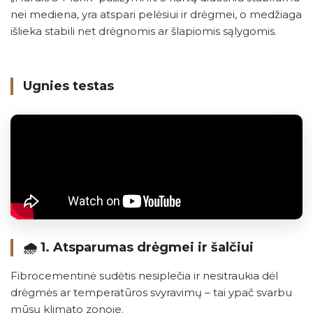
nei mediena, yra atspari pelėsiui ir drėgmei, o medžiaga
išlieka stabili net drėgnomis ar šlapiomis sąlygomis.
Ugnies testas
🌧️ 1.
Atsparumas drėgmei ir šalčiui
Fibrocementinė sudėtis nesiplečia ir nesitraukia dėl
drėgmės ar temperatūros svyravimų – tai ypač svarbu
mūsų klimato zonoje.