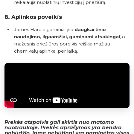
reikalauja nuolatinių investicijų į priežiūrą.
8.
Aplinkos poveikis
James Hardie gaminiai yra
daugkartinio
naudojimo, ilgaamžiai, gaminami atsakingai
, o
mažesnis priežiūros poreikis reiškia mažiau
chemikalų aplinkai per laiką.
Prekės atspalvis gali skirtis nuo matomo
nuotraukoje. Prekės aprašymas yra bendro
pobūdžio, jame nebūtinai yra paminėtos visos