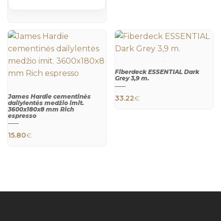
Fiberdeck ESSENTIAL Dark
Grey 3,9 m.
QUICK
VIEW
James Hardie cementinės
33.22
€
dailylentės medžio imit.
3600x180x8 mm Rich
espresso
QUICK
VIEW
15.80
€