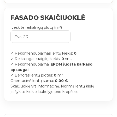
FASADO SKAIČIUOKLĖ
Įveskite reikalingą plotą (m²)
✓ Rekomenduojamas lentų kiekis:
0
✓ Reikalingas sraigtų kiekis:
0
vnt.
✓ Rekomenduojama:
EPDM juosta karkaso
apsaugai
✓ Bendras lentų plotas:
0
m²
Orientacinė lentų suma:
0.00 €
Skaičiuoklė yra informacinė. Norimą lentų kiekį
įrašykite kiekio laukelyje prie krepšelio.