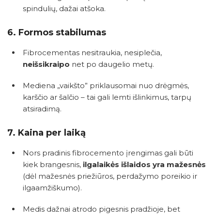
spindulių, dažai atšoka.
6.
Formos stabilumas
Fibrocementas nesitraukia, nesiplečia,
neišsikraipo
net po daugelio metų.
Mediena „vaikšto” priklausomai nuo drėgmės,
karščio ar šalčio – tai gali lemti išlinkimus, tarpų
atsiradimą.
7.
Kaina per laiką
Nors pradinis fibrocemento įrengimas gali būti
kiek brangesnis,
ilgalaikės išlaidos yra mažesnės
(dėl mažesnės priežiūros, perdažymo poreikio ir
ilgaamžiškumo).
Medis dažnai atrodo pigesnis pradžioje, bet