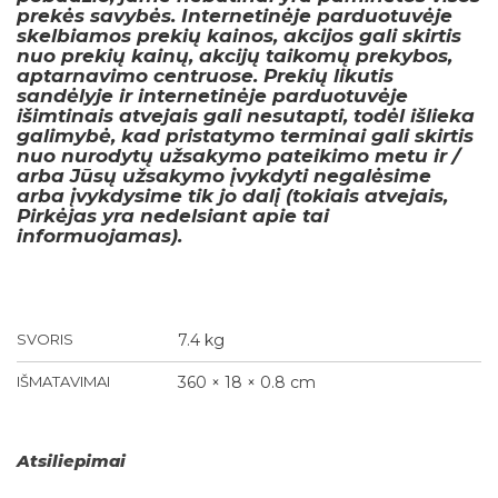
prekės savybės. Internetinėje parduotuvėje
skelbiamos prekių kainos, akcijos gali skirtis
nuo prekių kainų, akcijų taikomų prekybos,
aptarnavimo centruose. Prekių likutis
sandėlyje ir internetinėje parduotuvėje
išimtinais atvejais gali nesutapti, todėl išlieka
galimybė, kad pristatymo terminai gali skirtis
nuo nurodytų užsakymo pateikimo metu ir /
arba Jūsų užsakymo įvykdyti negalėsime
arba įvykdysime tik jo dalį (tokiais atvejais,
Pirkėjas yra nedelsiant apie tai
informuojamas).
SVORIS
7.4 kg
IŠMATAVIMAI
360 × 18 × 0.8 cm
Atsiliepimai