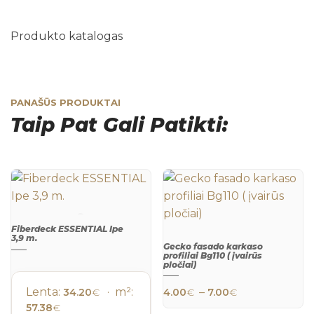
Produkto katalogas
PANAŠŪS PRODUKTAI
Taip Pat Gali Patikti:
Fiberdeck ESSENTIAL Ipe
3,9 m.
Gecko fasado karkaso
QUICK
profiliai Bg110 ( įvairūs
VIEW
pločiai)
This product h
QUICK
VIEW
Price range:
Lenta:
· m²:
–
34.20
€
4.00
€
7.00
€
57.38
€