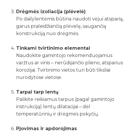
Drėgmės izoliacija (plėvelė)
Po dailylentėmis būtina naudoti vėjui atsparią,
garus praleidžiančią plėvelę, saugančią
konstrukciją nuo drėgmės.
Tinkami tvirtinimo elementai
Naudokite gamintojo rekomenduojamus
varžtus ar vinis – nerūdijančio plieno, atsparius
korozijai. Tvirtinimo vietos turi būti tiksliai
nurodytose vietose.
Tarpai tarp lentų
Palikite reikiamus tarpus (pagal gamintojo
instrukciją) lentų dilatacijai – dėl
temperatūrinių ir drėgmės pokyčių.
Pjovimas ir apdorojimas