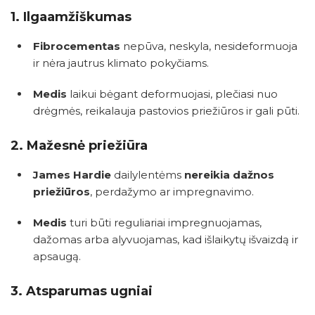
1.
Ilgaamžiškumas
Fibrocementas
nepūva, neskyla, nesideformuoja
ir nėra jautrus klimato pokyčiams.
Medis
laikui bėgant deformuojasi, plečiasi nuo
drėgmės, reikalauja pastovios priežiūros ir gali pūti.
2.
Mažesnė priežiūra
James Hardie
dailylentėms
nereikia dažnos
priežiūros
, perdažymo ar impregnavimo.
Medis
turi būti reguliariai impregnuojamas,
dažomas arba alyvuojamas, kad išlaikytų išvaizdą ir
apsaugą.
3.
Atsparumas ugniai