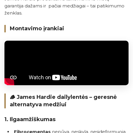
garantija dažams ir pačiai medžiagai – tai patikimumo
ženklas.
Montavimo įrankiai
🪵
James Hardie dailylentės – geresnė
alternatyva medžiui
1.
Ilgaamžiškumas
Fibrocementas
nepūva, neskyla, nesideformuoja