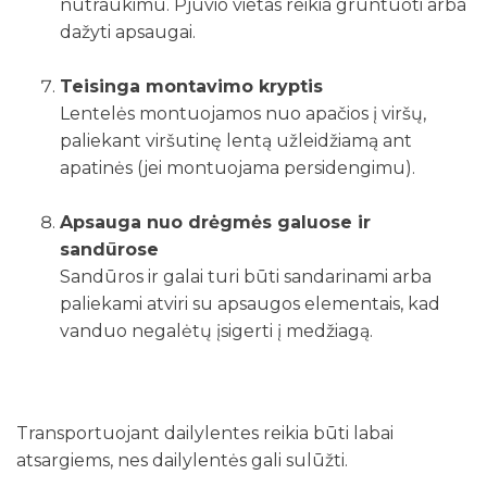
nutraukimu. Pjūvio vietas reikia gruntuoti arba
dažyti apsaugai.
Teisinga montavimo kryptis
Lentelės montuojamos nuo apačios į viršų,
paliekant viršutinę lentą užleidžiamą ant
apatinės (jei montuojama persidengimu).
Apsauga nuo drėgmės galuose ir
sandūrose
Sandūros ir galai turi būti sandarinami arba
paliekami atviri su apsaugos elementais, kad
vanduo negalėtų įsigerti į medžiagą.
Transportuojant dailylentes reikia būti labai
atsargiems, nes dailylentės gali sulūžti.