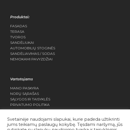
Produktai:
FASADAS
TERASA
TVOROS
SANDĖLIUKAI
AUTOMOBILIŲ STOGINĖS
SANDĖLIAVIMAS / SODAS
NEMOKAMI PAVYZDŽIAI
Vartotojams
MANO PASKYRA
NORŲ SĄRAŠAS
SĄLYGOS IR TAISYKLĖS
PRIVATUMO POLITIKA
Svetainėje naudojami slapukai, kurie padeda užtikrinti
jums teikiamų paslaugų kokybę. Tęsdami naršymą, jūs
sutinkate su slapukų naudojimo tvarka ir taisyklėmis.