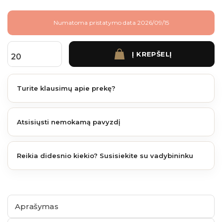
Numatoma pristatymo data 2026/09/15
Į KREPŠELĮ
produkto kiekis: James Hardie cementinės dailylentės lygi faktūra 3600x180x8 m
Turite klausimų apie prekę?
Atsisiųsti nemokamą pavyzdį
Reikia didesnio kiekio? Susisiekite su vadybininku
Aprašymas