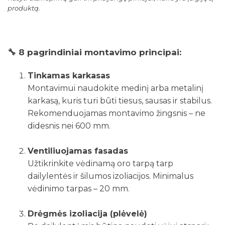
produktą.
🔧
8 pagrindiniai montavimo principai:
Tinkamas karkasas
Montavimui naudokite medinį arba metalinį
karkasą, kuris turi būti tiesus, sausas ir stabilus.
Rekomenduojamas montavimo žingsnis – ne
didesnis nei 600 mm.
Ventiliuojamas fasadas
Užtikrinkite vėdinamą oro tarpą tarp
dailylentės ir šilumos izoliacijos. Minimalus
vėdinimo tarpas – 20 mm.
Drėgmės izoliacija (plėvelė)