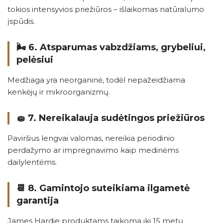
tokios intensyvios priežiūros – išlaikomas natūralumo
įspūdis.
🌬️ 6.
Atsparumas vabzdžiams, grybeliui,
pelėsiui
Medžiaga yra neorganinė, todėl nepažeidžiama
kenkėjų ir mikroorganizmų.
🧽 7.
Nereikalauja sudėtingos priežiūros
Paviršius lengvai valomas, nereikia periodinio
perdažymo ar impregnavimo kaip medinėms
dailylentėms.
📆 8.
Gamintojo suteikiama ilgametė
garantija
James Hardie produktams taikoma iki 15 metų