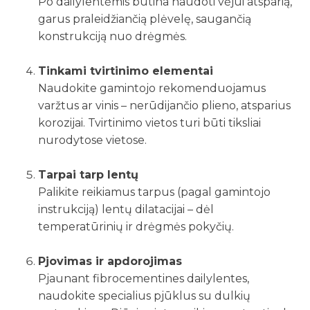
Po dailylentėmis būtina naudoti vėjui atsparią,
garus praleidžiančią plėvelę, saugančią
konstrukciją nuo drėgmės.
Tinkami tvirtinimo elementai
Naudokite gamintojo rekomenduojamus
varžtus ar vinis – nerūdijančio plieno, atsparius
korozijai. Tvirtinimo vietos turi būti tiksliai
nurodytose vietose.
Tarpai tarp lentų
Palikite reikiamus tarpus (pagal gamintojo
instrukciją) lentų dilatacijai – dėl
temperatūrinių ir drėgmės pokyčių.
Pjovimas ir apdorojimas
Pjaunant fibrocementines dailylentes,
naudokite specialius pjūklus su dulkių