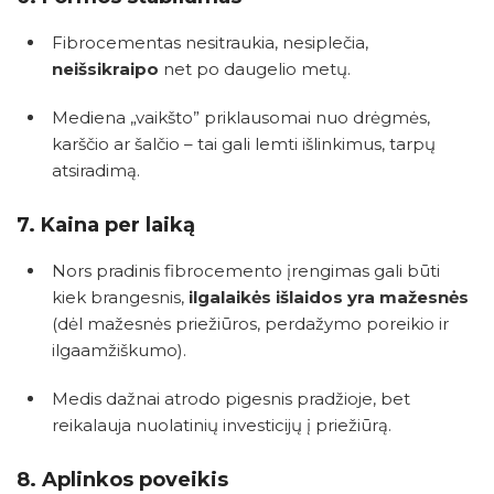
Fibrocementas nesitraukia, nesiplečia,
neišsikraipo
net po daugelio metų.
Mediena „vaikšto” priklausomai nuo drėgmės,
karščio ar šalčio – tai gali lemti išlinkimus, tarpų
atsiradimą.
7.
Kaina per laiką
Nors pradinis fibrocemento įrengimas gali būti
kiek brangesnis,
ilgalaikės išlaidos yra mažesnės
(dėl mažesnės priežiūros, perdažymo poreikio ir
ilgaamžiškumo).
Medis dažnai atrodo pigesnis pradžioje, bet
reikalauja nuolatinių investicijų į priežiūrą.
8.
Aplinkos poveikis