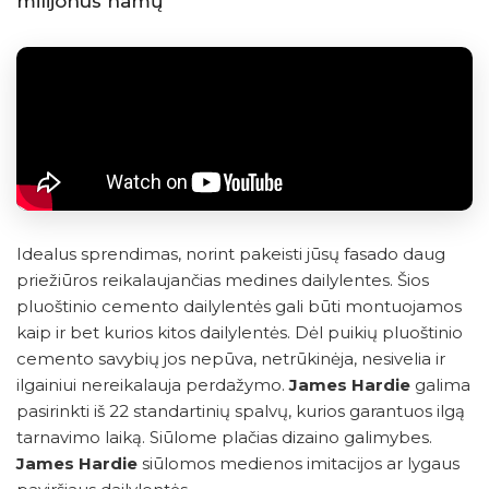
milijonus namų
Idealus sprendimas, norint pakeisti jūsų fasado daug
priežiūros reikalaujančias medines dailylentes. Šios
pluoštinio cemento dailylentės gali būti montuojamos
kaip ir bet kurios kitos dailylentės. Dėl puikių pluoštinio
cemento savybių jos nepūva, netrūkinėja, nesivelia ir
ilgainiui nereikalauja perdažymo.
James Hardie
galima
pasirinkti iš 22 standartinių spalvų, kurios garantuos ilgą
tarnavimo laiką. Siūlome plačias dizaino galimybes.
James Hardie
siūlomos medienos imitacijos ar lygaus