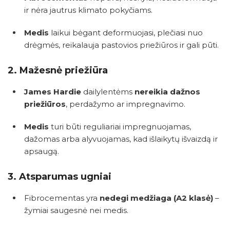
ir nėra jautrus klimato pokyčiams.
Medis
laikui bėgant deformuojasi, plečiasi nuo
drėgmės, reikalauja pastovios priežiūros ir gali pūti.
2.
Mažesnė priežiūra
James Hardie
dailylentėms
nereikia dažnos
priežiūros
, perdažymo ar impregnavimo.
Medis
turi būti reguliariai impregnuojamas,
dažomas arba alyvuojamas, kad išlaikytų išvaizdą ir
apsaugą.
3.
Atsparumas ugniai
Fibrocementas yra
nedegi medžiaga (A2 klasė)
–
žymiai saugesnė nei medis.