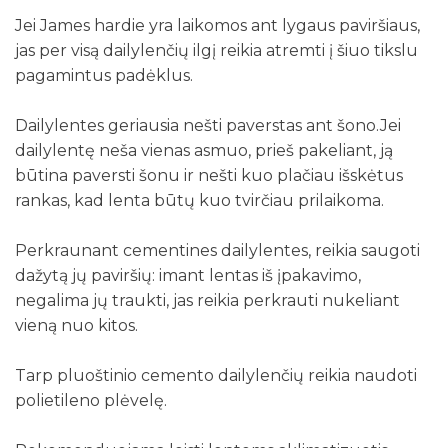
Jei James hardie yra laikomos ant lygaus paviršiaus,
jas per visą dailylenčių ilgį reikia atremti į šiuo tikslu
pagamintus padėklus.
Dailylentes geriausia nešti paverstas ant šono.Jei
dailylentę neša vienas asmuo, prieš pakeliant, ją
būtina paversti šonu ir nešti kuo plačiau išskėtus
rankas, kad lenta būtų kuo tvirčiau prilaikoma.
Perkraunant cementines dailylentes, reikia saugoti
dažytą jų paviršių: imant lentas iš įpakavimo,
negalima jų traukti, jas reikia perkrauti nukeliant
vieną nuo kitos.
Tarp pluoštinio cemento dailylenčių reikia naudoti
polietileno plėvelę.