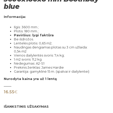
blue
Informacija:
Ilgis: 3600 mm.;
Plotis: 180 mm.;
Paviršius: lygi faktūra
Be išdrožos.
Lentelės plotis: 0,65 m2;
Naudingas dengiamas plotas su 3 cm užlaida:
0,54 m2
Vienos dailylentės svoris: 7,4 kg;
1 m2 svoris: 11,2 kg.
Nedegumas: A2-S1
Prekinis ženklas: James Hardie
Garantija: gamyklinė 15 m. (spalvai ir dailylentei)
Nurodyta kaina yra už 1 lentą
16.55
€
IŠANKSTINIS UŽSAKYMAS