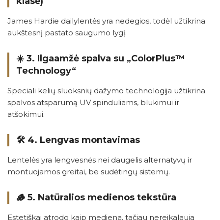
klasė)
James Hardie dailylentės yra nedegios, todėl užtikrina
aukštesnį pastato saugumo lygį.
☀️ 3.
Ilgaamžė spalva su „ColorPlus™
Technology“
Speciali kelių sluoksnių dažymo technologija užtikrina
spalvos atsparumą UV spinduliams, blukimui ir
atšokimui.
🛠️ 4.
Lengvas montavimas
Lentelės yra lengvesnės nei daugelis alternatyvų ir
montuojamos greitai, be sudėtingų sistemų.
🪵 5.
Natūralios medienos tekstūra
Estetiškai atrodo kaip mediena, tačiau nereikalauja