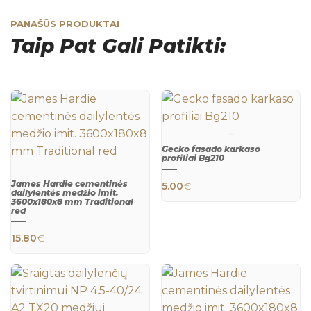
PANAŠŪS PRODUKTAI
Taip Pat Gali Patikti:
Gecko fasado karkaso
profiliai Bg210
QUICK
VIEW
James Hardie cementinės
5.00
€
dailylentės medžio imit.
3600x180x8 mm Traditional
red
QUICK
VIEW
15.80
€