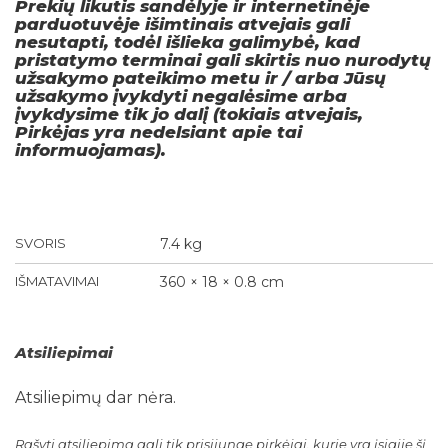
Prekių likutis sandėlyje ir internetinėje
parduotuvėje išimtinais atvejais gali
nesutapti, todėl išlieka galimybė, kad
pristatymo terminai gali skirtis nuo nurodytų
užsakymo pateikimo metu ir / arba Jūsų
užsakymo įvykdyti negalėsime arba
įvykdysime tik jo dalį (tokiais atvejais,
Pirkėjas yra nedelsiant apie tai
informuojamas).
SVORIS
7.4 kg
IŠMATAVIMAI
360 × 18 × 0.8 cm
Atsiliepimai
Atsiliepimų dar nėra.
Rašyti atsiliepimą gali tik prisijungę pirkėjai, kurie yra įsigiję šį