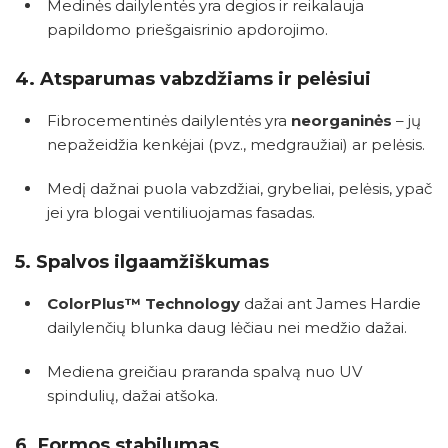
Medinės dailylentės yra degios ir reikalauja
papildomo priešgaisrinio apdorojimo.
4.
Atsparumas vabzdžiams ir pelėsiui
Fibrocementinės dailylentės yra
neorganinės
– jų
nepažeidžia kenkėjai (pvz., medgraužiai) ar pelėsis.
Medį dažnai puola vabzdžiai, grybeliai, pelėsis, ypač
jei yra blogai ventiliuojamas fasadas.
5.
Spalvos ilgaamžiškumas
ColorPlus™ Technology
dažai ant James Hardie
dailylenčių blunka daug lėčiau nei medžio dažai.
Mediena greičiau praranda spalvą nuo UV
spindulių, dažai atšoka.
6.
Formos stabilumas