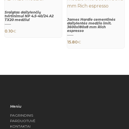
Sraigtas dailylenčių
tvirtinimui NP 4.5-40/24 A2
James Hardie cementinės
TX20 medžiui
dailylentės medžio imit.
QUICK
3600x180x8 mm Rich
VIEW
0.10
€
espresso
QUICK
VIEW
15.80
€
Meniu
PAGRINDINIS
PARDUOTUVĖ
KONTAKTAI