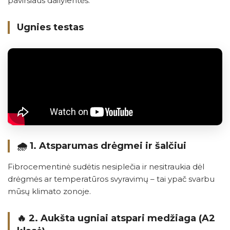
paviršiaus dailylentės.
Ugnies testas
🌧️ 1.
Atsparumas drėgmei ir šalčiui
Fibrocementinė sudėtis nesiplečia ir nesitraukia dėl
drėgmės ar temperatūros svyravimų – tai ypač svarbu
mūsų klimato zonoje.
🔥 2.
Aukšta ugniai atspari medžiaga (A2