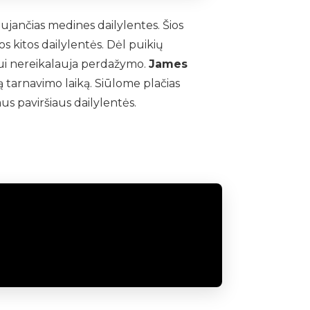
ujančias medines dailylentes. Šios
s kitos dailylentės. Dėl puikių
niui nereikalauja perdažymo.
James
gą tarnavimo laiką. Siūlome plačias
us paviršiaus dailylentės.