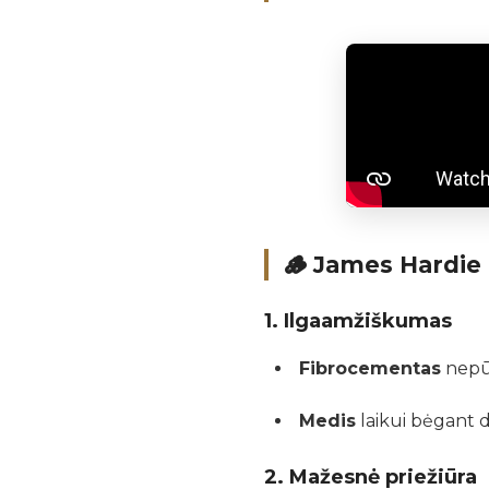
🪵
James Hardie 
1.
Ilgaamžiškumas
Fibrocementas
nepūv
Medis
laikui bėgant d
2.
Mažesnė priežiūra