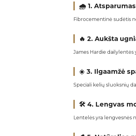
🌧️ 1.
Atsparumas 
Fibrocementinė sudėtis ne
🔥 2.
Aukšta ugni
James Hardie dailylentės 
☀️ 3.
Ilgaamžė sp
Speciali kelių sluoksnių 
🛠️ 4.
Lengvas m
Lentelės yra lengvesnės n