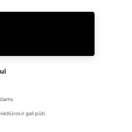
ui
čiams.
ežiūros ir gali pūti.