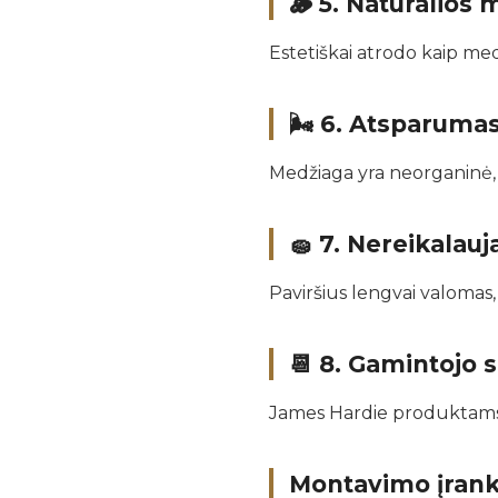
🪵 5.
Natūralios 
Estetiškai atrodo kaip med
🌬️ 6.
Atsparumas 
Medžiaga yra neorganinė,
🧽 7.
Nereikalauj
Paviršius lengvai valomas
📆 8.
Gamintojo s
James Hardie produktams t
Montavimo įrank