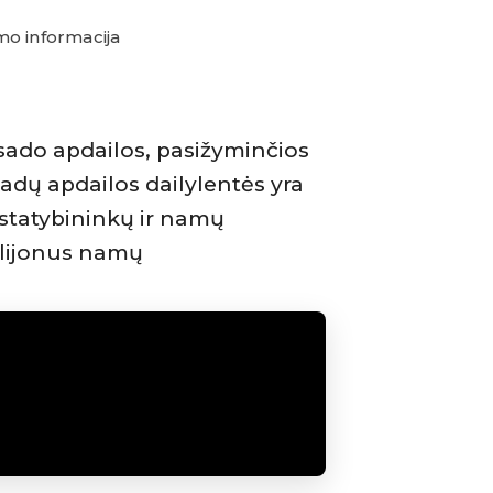
o informacija
asado apdailos, pasižyminčios
adų apdailos dailylentės yra
statybininkų ir namų
ilijonus namų