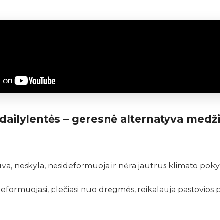
dailylentės – geresnė alternatyva medži
a, neskyla, nesideformuoja ir nėra jautrus klimato poky
eformuojasi, plečiasi nuo drėgmės, reikalauja pastovios pri