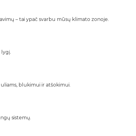
ravimų – tai ypač svarbu mūsų klimato zonoje.
lygį.
uliams, blukimui ir atšokimui.
ingų sistemų.