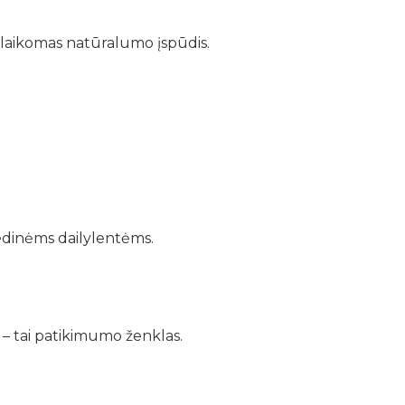
išlaikomas natūralumo įspūdis.
edinėms dailylentėms.
 – tai patikimumo ženklas.