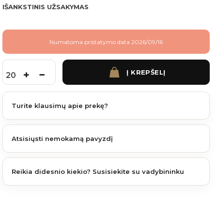
IŠANKSTINIS UŽSAKYMAS
Numatoma pristatymo data 2026/09/16
Į KREPŠELĮ
produkto kiekis: James Hardie cementinės dailylentės lygi faktūra 3600x180x8 mm L
Turite klausimų apie prekę?
Atsisiųsti nemokamą pavyzdį
Reikia didesnio kiekio? Susisiekite su vadybininku