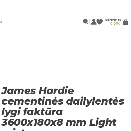
KREPŠELIS
I
0.00
€
James Hardie
cementinės dailylentės
lygi faktūra
3600x180x8 mm Light