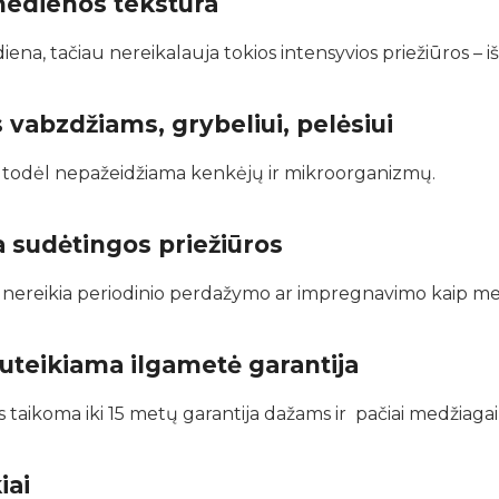
medienos tekstūra
iena, tačiau nereikalauja tokios intensyvios priežiūros – 
vabzdžiams, grybeliui, pelėsiui
 todėl nepažeidžiama kenkėjų ir mikroorganizmų.
a sudėtingos priežiūros
, nereikia periodinio perdažymo ar impregnavimo kaip m
uteikiama ilgametė garantija
aikoma iki 15 metų garantija dažams ir pačiai medžiagai
iai