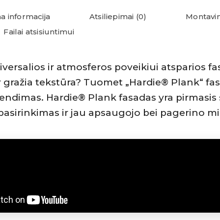
a informacija
Atsiliepimai (0)
Montavim
Failai atsisiuntimui
iversalios ir atmosferos poveikiui atsparios f
ir gražia tekstūra? Tuomet „Hardie® Plank“ fas
endimas. Hardie® Plank fasadas yra pirmasis 
pasirinkimas ir jau apsaugojo bei pagerino m