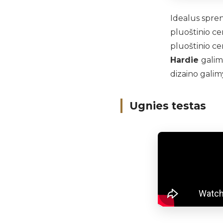
Idealus spren
pluoštinio ce
pluoštinio ce
Hardie
galim
dizaino gali
Ugnies testas