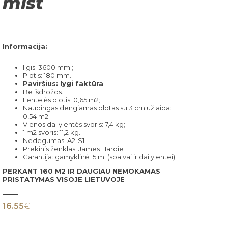
mist
Informacija:
Ilgis: 3600 mm.;
Plotis: 180 mm.;
Paviršius: lygi faktūra
Be išdrožos.
Lentelės plotis: 0,65 m2;
Naudingas dengiamas plotas su 3 cm užlaida:
0,54 m2
Vienos dailylentės svoris: 7,4 kg;
1 m2 svoris: 11,2 kg.
Nedegumas: A2-S1
Prekinis ženklas: James Hardie
Garantija: gamyklinė 15 m. (spalvai ir dailylentei)
PERKANT 160 M2 IR DAUGIAU NEMOKAMAS
PRISTATYMAS VISOJE LIETUVOJE
16.55
€