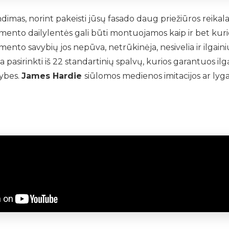
dimas, norint pakeisti jūsų fasado daug priežiūros reikala
mento dailylentės gali būti montuojamos kaip ir bet kurio
mento savybių jos nepūva, netrūkinėja, nesivelia ir ilgai
a pasirinkti iš 22 standartinių spalvų, kurios garantuos il
mybes.
James Hardie
siūlomos medienos imitacijos ar lyga