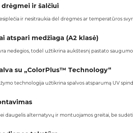
drėgmei ir šalčiui
siplečia ir nesitraukia dėl drėgmės ar temperatūros svy
ai atspari medžiaga (A2 klasė)
yra nedegios, todėl užtikrina aukštesnį pastato saugumo 
alva su „ColorPlus™ Technology“
dažymo technologija užtikrina spalvos atsparumą UV spind
ontavimas
ei daugelis alternatyvų ir montuojamos greitai, be sudėt