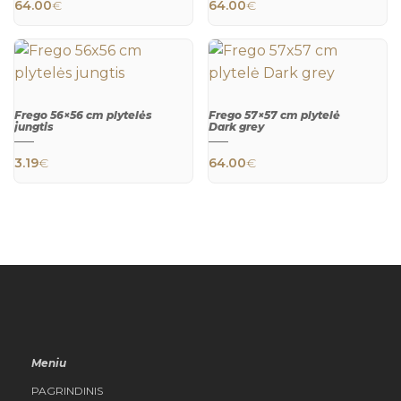
64.00
€
64.00
€
Frego 56×56 cm plytelės
Frego 57×57 cm plytelė
jungtis
Dark grey
QUICK
QUICK
VIEW
VIEW
3.19
€
64.00
€
Meniu
PAGRINDINIS