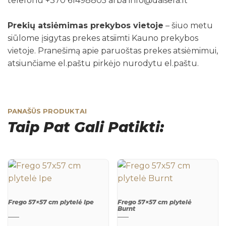
telefonu +370 61498805 arba info@daisera.lt
Prekių atsiėmimas prekybos vietoje
– šiuo metu
siūlome įsigytas prekes atsiimti Kauno prekybos
vietoje. Pranešimą apie paruoštas prekes atsiėmimui,
atsiunčiame el.paštu pirkėjo nurodytu el.paštu.
PANAŠŪS PRODUKTAI
Taip Pat Gali Patikti:
Frego 57×57 cm plytelė Ipe
Frego 57×57 cm plytelė
Burnt
QUICK
QUICK
VIEW
VIEW