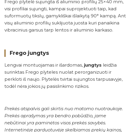
Frego plytelė sujungta iš aliuminio profilių 25×40 mm,
visi profiliai sujungti, kampai suprojektuoti taip, kad
suformuotų tikslų, gamykliškai išlaikytą 90° kampą. Ant
visų aliuminio profilių suklijuota juosta kuri panaikina
vibracinius garsus tarp lentos ir aliuminio karkaso.
Frego jungtys
Lengvai montuojamas ir išardomas,
jungtys
leidžia
surinktas Frego plyteles nuolat perorganizuoti ir
perkloti iš naujo. Plytelės tvirtai sujungtos tarpusavyje,
todėl nėra jokios jų pasislinkimo rizikos.
Prekės atspalvis gali skirtis nuo matomo nuotraukoje.
Prekės aprašymas yra bendro pobūdžio, jame
nebūtinai yra paminėtos visos prekės savybės.
Internetinėje parduotuvėje skelbiamos prekių kainos,