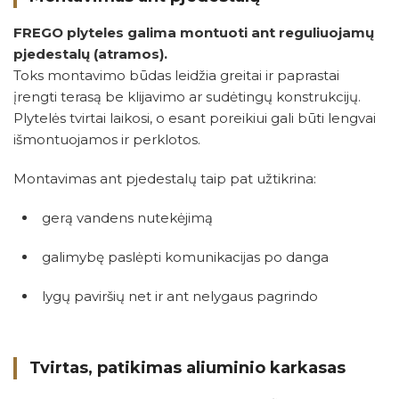
FREGO plyteles galima montuoti ant reguliuojamų
pjedestalų (atramos).
Toks montavimo būdas leidžia greitai ir paprastai
įrengti terasą be klijavimo ar sudėtingų konstrukcijų.
Plytelės tvirtai laikosi, o esant poreikiui gali būti lengvai
išmontuojamos ir perklotos.
Montavimas ant pjedestalų taip pat užtikrina:
gerą vandens nutekėjimą
galimybę paslėpti komunikacijas po danga
lygų paviršių net ir ant nelygaus pagrindo
Tvirtas, patikimas aliuminio karkasas