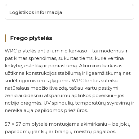
Logistikos informacija
Frego plytelės
WPC plytelės ant aliuminio karkaso – tai modernus ir
patikimas sprendimas, sukurtas tiems, kurie vertina
kokybę, estetiką ir paprastumą. Aliuminio karkasas
užtikrina konstrukcijos stabilumą ir ilgaamžiškumą net
sudėtingomis oro sąlygomis. WPC lentos suteikia
natūralaus medžio išvaizdą, tačiau kartu pasižymi
ženkliai didesniu atsparumu aplinkos poveikiui – jos
nebijo drėgmės, UV spindulių, temperatūrų svyravimų ir
nereikalauja papildomos priežiūros.
57 × 57 cm plytelė montuojama akimirksniu – be jokių
papildomų įrankių ar brangių meistrų pagalbos.