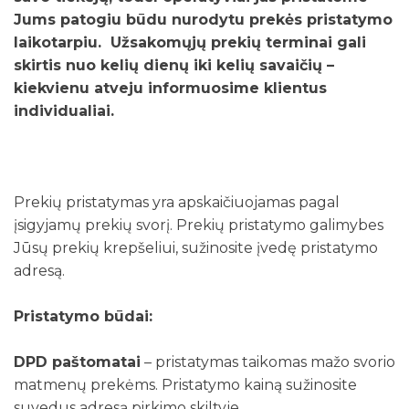
Jums patogiu būdu nurodytu prekės pristatymo
laikotarpiu. Užsakomųjų prekių terminai gali
skirtis nuo kelių dienų iki kelių savaičių –
kiekvienu atveju informuosime klientus
individualiai.
Prekių pristatymas yra apskaičiuojamas pagal
įsigyjamų prekių svorį. Prekių pristatymo galimybes
Jūsų prekių krepšeliui, sužinosite įvedę pristatymo
adresą.
Pristatymo būdai:
DPD paštomatai
– pristatymas taikomas mažo svorio
matmenų prekėms. Pristatymo kainą sužinosite
suvedus adresą pirkimo skiltyje