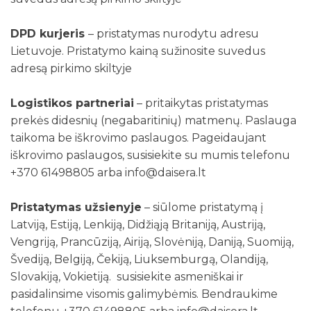
DPD kurjeris
– pristatymas nurodytu adresu
Lietuvoje. Pristatymo kainą sužinosite suvedus
adresą pirkimo skiltyje
Logistikos partneriai
– pritaikytas pristatymas
prekės didesnių (negabaritinių) matmenų. Paslauga
taikoma be iškrovimo paslaugos. Pageidaujant
iškrovimo paslaugos, susisiekite su mumis telefonu
+370 61498805 arba info@daisera.lt
Pristatymas užsienyje
– siūlome pristatymą į
Latviją, Estiją, Lenkiją, Didžiąją Britaniją, Austriją,
Vengriją, Prancūziją, Airiją, Slovėniją, Daniją, Suomiją,
Švediją, Belgiją, Čekiją, Liuksemburgą, Olandiją,
Slovakiją, Vokietiją. susisiekite asmeniškai ir
pasidalinsime visomis galimybėmis. Bendraukime