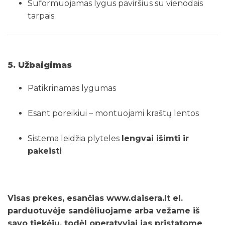
Suformuojamas lygus paviršius su vienodais
tarpais
5. Užbaigimas
Patikrinamas lygumas
Esant poreikiui – montuojami kraštų lentos
Sistema leidžia plyteles
lengvai išimti ir
pakeisti
Visas prekes, esančias www.daisera.lt el.
parduotuvėje sandėliuojame arba vežame iš
savo tiekėjų, todėl operatyviai jas pristatome