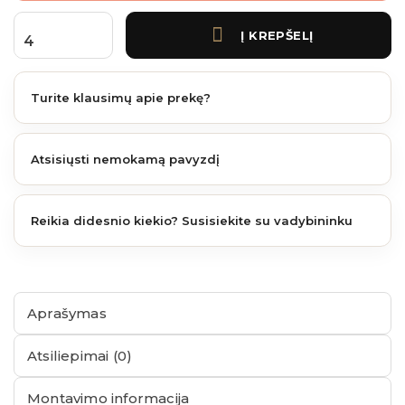
Į KREPŠELĮ
produkto kiekis: Frego 57x57 cm plytelė Cedar
Turite klausimų apie prekę?
Atsisiųsti nemokamą pavyzdį
Reikia didesnio kiekio? Susisiekite su vadybininku
Aprašymas
Atsiliepimai (0)
Montavimo informacija