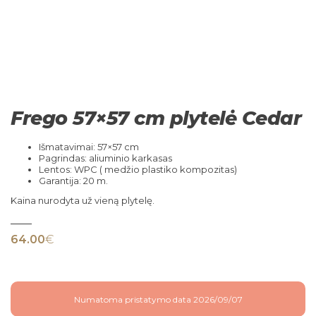
Frego 57×57 cm plytelė Cedar
Išmatavimai: 57×57 cm
Pagrindas: aliuminio karkasas
Lentos: WPC ( medžio plastiko kompozitas)
Garantija: 20 m.
Kaina nurodyta už vieną plytelę.
64.00
€
Numatoma pristatymo data 2026/09/07